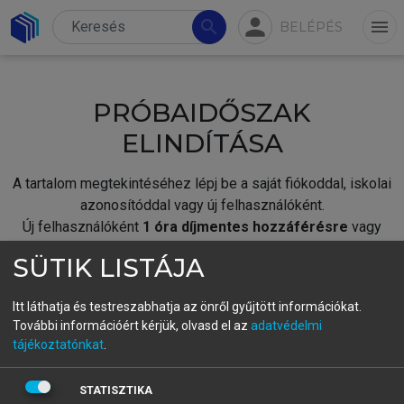
person
search
menu
BELÉPÉS
PRÓBAIDŐSZAK
ELINDÍTÁSA
A tartalom megtekintéséhez lépj be a saját fiókoddal, iskolai
azonosítóddal vagy új felhasználóként.
Új felhasználóként
1 óra díjmentes hozzáférésre
vagy
jogosult.
SÜTIK LISTÁJA
A próbaidőszak elindításához,
jelentkezz
be meglévő
fiókoddal,
vagy hozz létre új fiókot.
Itt láthatja és testreszabhatja az önről gyűjtött információkat.
További információért kérjük, olvasd el az
adatvédelmi
A regisztráció után a
próbaidőszak
automatikusan
elindul.
tájékoztatónkat
.
BELÉPÉS SAJÁT FIÓKKAL
STATISZTIKA