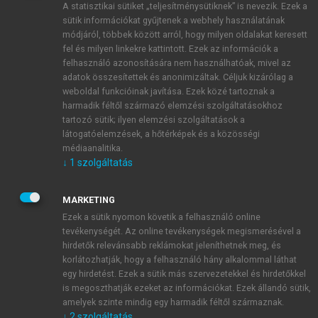
A statisztikai sütiket „teljesítménysütiknek” is nevezik. Ezek a
sütik információkat gyűjtenek a webhely használatának
módjáról, többek között arról, hogy milyen oldalakat keresett
ÚJ FIÓK LÉTREHOZÁSA
fel és milyen linkekre kattintott. Ezek az információk a
1 óra díjmentes hozzáférés
felhasználó azonosítására nem használhatóak, mivel az
adatok összesítettek és anonimizáltak. Céljuk kizárólag a
weboldal funkcióinak javítása. Ezek közé tartoznak a
E-MAIL-CÍM
harmadik féltől származó elemzési szolgáltatásokhoz
tartozó sütik; ilyen elemzési szolgáltatások a
látogatóelemzések, a hőtérképek és a közösségi
NÉV
médiaanalitika.
↓
1
szolgáltatás
JELSZÓ
MARKETING
Ezek a sütik nyomon követik a felhasználó online
tevékenységét. Az online tevékenységek megismerésével a
JELSZÓ ÚJRA
hirdetők relevánsabb reklámokat jeleníthetnek meg, és
korlátozhatják, hogy a felhasználó hány alkalommal láthat
egy hirdetést. Ezek a sütik más szervezetekkel és hirdetőkkel
is megoszthatják ezeket az információkat. Ezek állandó sütik,
Kérek értesítést a MeRSZ újdonságairól, akcióiról.
amelyek szinte mindig egy harmadik féltől származnak.
↓
2
szolgáltatás