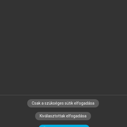
Jelöld meg a számodra fontos részeket, és
készíts
saját
jegyzeteket!
Egyéni előfizetéssel további
MeRSZ+ funkciókat
és
tartalmakat is elérhetsz.
Csak a szükséges sütik elfogadása
SZERZŐKNEK
CÉGEKNEK
KÖNYVTÁROSOKNAK
Kiválasztottak elfogadása
SZERKESZTÉSI ÉS LEKTORÁLÁSI ALAPELVEK