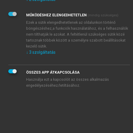
Kérek értesítést az Akadémiai Kiadó Zrt. újdonságairól,
akcióiról.
MŰKÖDÉSHEZ ELENGEDHETETLEN
(mindig szükséges)
Az
Adatkezelési tájékoztatóban
foglaltakat tudomásul
veszem és elfogadom.
Ezek a sütik elengedhetetlenek az oldalunkon történő
Az
Általános vásárlási feltételeket
, valamint a
szotar.net
és a
böngészéshez,a funkciók használatához, és a felhasználók
mersz.hu
oldalak licencszerződéseiben foglaltakat
nem tilthatják le azokat. A feltétlenül szükséges sütik közé
tudomásul veszem és elfogadom.
tartoznak többek között a személyre szabott beállításokat
kezelő sütik.
↓
3
szolgáltatás
KIPRÓBÁLOM
ÖSSZES APP ÁTKAPCSOLÁSA
Használja ezt a kapcsolót az összes alkalmazás
engedélyezéséhez/letiltásához.
MIÉRT ÉRDEMES A MERSZ ONLINE
OKOSKÖNYVTÁRAT HASZNÁLNI?