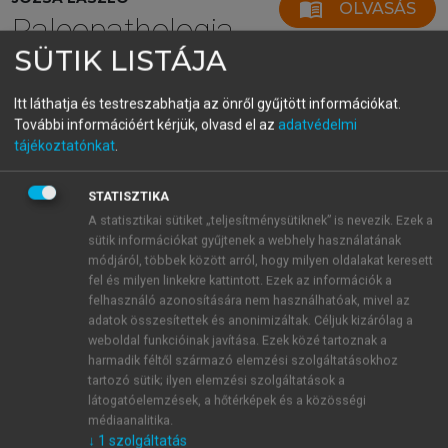
menu_book
OLVASÁS
Paleopathologia
SÜTIK LISTÁJA
Elődeink betegségei
Itt láthatja és testreszabhatja az önről gyűjtött információkat.
További információért kérjük, olvasd el az
adatvédelmi
tájékoztatónkat
.
Nem öröklődő (szerzett)
fejlődési rendellenességek
STATISZTIKA
A nem öröklődő anomáliák az intrauterin életben
A statisztikai sütiket „teljesítménysütiknek” is nevezik. Ezek a
sütik információkat gyűjtenek a webhely használatának
bekövetkező ártalmak következményei.
módjáról, többek között arról, hogy milyen oldalakat keresett
Többségükben infekció, toxikus, vagy fizikai ágens,
fel és milyen linkekre kattintott. Ezek az információk a
olykor intraamniális lefűződések eredményei. Az
felhasználó azonosítására nem használhatóak, mivel az
anya vírusfertőzései (kanyaró, rubeola, cytomegalia
adatok összesítettek és anonimizáltak. Céljuk kizárólag a
stb.) megbetegíthetik a magzatot és a terhesség első
weboldal funkcióinak javítása. Ezek közé tartoznak a
harmadik féltől származó elemzési szolgáltatásokhoz
harmadában, azokban a szervekben és szövetekben
tartozó sütik; ilyen elemzési szolgáltatások a
okoznak fejlődési zavart, amelyeknek a
látogatóelemzések, a hőtérképek és a közösségi
differenciálódása éppen folyamatban van. Az
médiaanalitika.
intrauterin károsodást bakteriális (tbc., syphilis)
↓
1
szolgáltatás