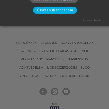
Összes süti elfogadása
Powered by Klaro!
SZERZŐKNEK
CÉGEKNEK
KÖNYVTÁROSOKNAK
SZERKESZTÉSI ÉS LEKTORÁLÁSI ALAPELVEK
MI – ÁLTALÁNOS IRÁNYELVEK
IMPRESSZUM
ADATVÉDELEM
LICENCSZERZŐDÉS
SÚGÓ
GYIK
BLOG
RÓLUNK
SÜTI BEÁLLÍTÁSOK