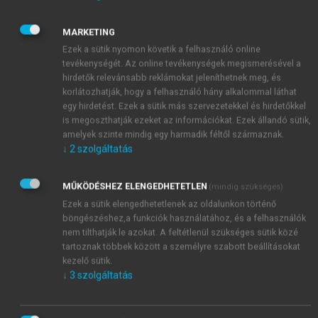
vagy protozoon (toxoplasma) infectio is kiválthatja,
azonban a méhen belül fertőződött magzatok jó
MARKETING
része, vagy még az intrauterin élet során, olykor
Ezek a sütik nyomon követik a felhasználó online
röviddel a születésük után elhal.
tevékenységét. Az online tevékenységek megismerésével a
A különféle kettős, vagy egyes monstrumok,
hirdetők relevánsabb reklámokat jeleníthetnek meg, és
korlátozhatják, hogy a felhasználó hány alkalommal láthat
végtagfejlődési anomáliák (tibia aplasia, hasadt kéz,
egy hirdetést. Ezek a sütik más szervezetekkel és hirdetőkkel
phocomelia, a radius, vagy ulna hiánya stb.)
is megoszthatják ezeket az információkat. Ezek állandó sütik,
rendkívül ritkák (
Smrcka és mtsai 1998
).
amelyek szinte mindig egy harmadik féltől származnak.
↓
2
szolgáltatás
MŰKÖDÉSHEZ ELENGEDHETETLEN
(mindig szükséges)
Ezek a sütik elengedhetetlenek az oldalunkon történő
böngészéshez,a funkciók használatához, és a felhasználók
nem tilthatják le azokat. A feltétlenül szükséges sütik közé
tartoznak többek között a személyre szabott beállításokat
kezelő sütik.
↓
3
szolgáltatás