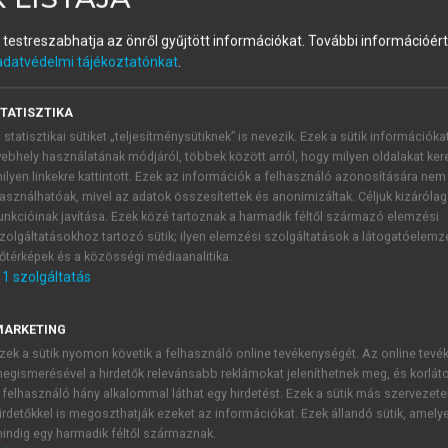
és testreszabhatja az önről gyűjtött információkat.
További információért 
adatvédelmi tájékoztatónkat
.
TATISZTIKA
 statisztikai sütiket „teljesítménysütiknek” is nevezik. Ezek a sütik információka
ebhely használatának módjáról, többek között arról, hogy milyen oldalakat kere
ilyen linkekre kattintott. Ezek az információk a felhasználó azonosítására nem
asználhatóak, mivel az adatok összesítettek és anonimizáltak. Céljuk kizáróla
unkcióinak javítása. Ezek közé tartoznak a harmadik féltől származó elemzési
galább 30–50%-án észlelhető a csigolyák és csigolyaközti ízü
zolgáltatásokhoz tartozó sütik; ilyen elemzési szolgáltatások a látogatóelemz
ztikában éppen ezeknek az osztályozásában és besorolásáb
őtérképek és a közösségi médiaanalitika.
er 1990
). Sem etiológiai, sem pathomorfológiai ismereteink 
1
szolgáltatás
.
losis, spondylarthropathia, spondylarthrosis deformans) 
MARKETING
tekben degenerativ elváltozás jelenik meg
(
80. ábra
).
Az egé
zek a sütik nyomon követik a felhasználó online tevékenységét. Az online tev
yéki szakaszon lép fel legkorábban és legtöbbször. A római-k
egismerésével a hirdetők relevánsabb reklámokat jeleníthetnek meg, és korlát
ould 1983
), az avarkorban a csigolyák 42,3%-án (
Pálfi 1990
 felhasználó hány alkalommal láthat egy hirdetést. Ezek a sütik más szervezete
irdetőkkel is megoszthatják ezeket az információkat. Ezek állandó sütik, amely
és Nemeskéri 1960
). Feltételezik, hogy a fokozott fizikai a
indig egy harmadik féltől származnak.
 az életmóddal függ össze, hogy az Árpád-kori, de különbö