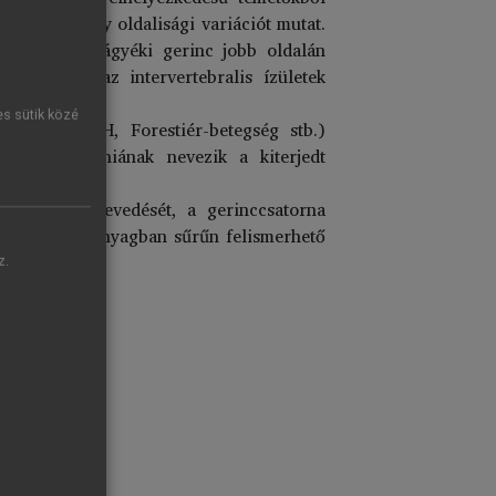
igyelés, hogy oldalisági variációt mutat.
ajd az alsó ágyéki gerinc jobb oldalán
gásainak, az intervertebralis ízületek
es sütik közé
rostosis, DISH, Forestiér-betegség stb.)
dyarthropathiának nevezik a kiterjedt
 gerinc elmerevedését, a gerinccsatorna
a történeti anyagban sűrűn felismerhető
z.