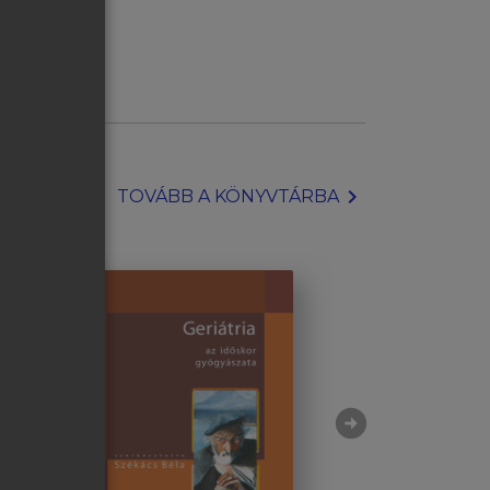
chevron_right
TOVÁBB A KÖNYVTÁRBA
arrow_circle_right