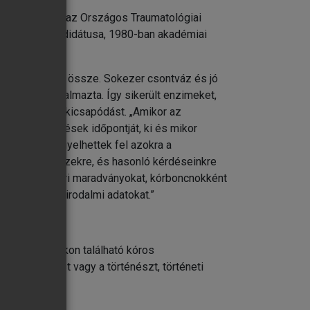
1968–1999-ig az Országos Traumatológiai
tudomány kandidátusa, 1980-ban akadémiai
égeit foglalta össze. Sokezer csontváz és jó
árásait alkalmazta. Így sikerült enzimeket,
mmunglobulin-kicsapódást. „Amikor az
k a felfedezések időpontját, ki és mikor
nk, hogyan figyelhettek fel azokra a
serítették. Ezekre, és hasonló kérdéseinkre
ra kerülő emberi maradványokat, kórboncnokként
lalkozó világirodalmi adatokat.”
ri maradványokon található kóros
humánbiológust vagy a történészt, történeti