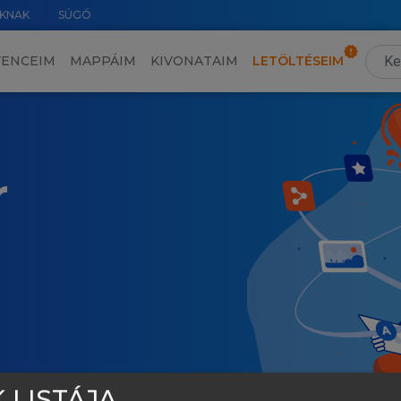
KNAK
SÚGÓ
VENCEIM
MAPPÁIM
KIVONATAIM
LETÖLTÉSEIM
r
 LISTÁJA