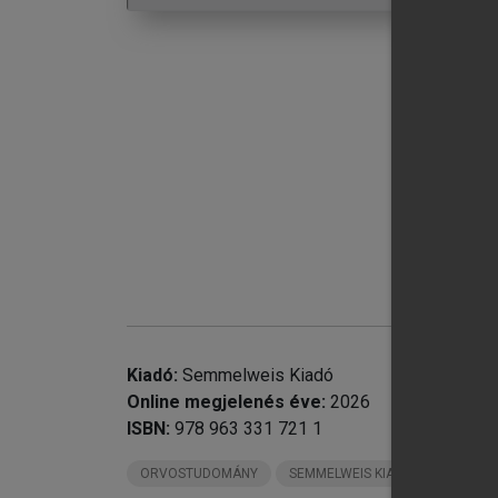
Kiadó:
Semmelweis Kiadó
Online megjelenés éve:
2026
chevron_right
ISBN:
978 963 331 721 1
chevron_right
ORVOSTUDOMÁNY
SEMMELWEIS KIADÓ KÖNYVEI
chevron_right