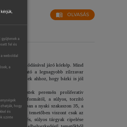
kérjük,
menu_book
OLVASÁS
t gyűjtenek a
sett fel és
g a weboldal
letek deformálódásával járó kórkép. Mind
ések, a
an tapasztalható a legnagyobb zűrzavar
nem kielégítőek ahhoz, hogy bárki is jól
a csigolyatestek peremén proliferativ
szen enyhe formától, a súlyos, torzító
ékenységek
ori Britanniában a nyaki szakaszon 35, a
ozhatják, hogy
), egy rézkori temetőben viszont csak az
kkel és
ek szinte
ktivitás, emelés, súlyos tárgyak cipelése
ző földrajzi elhelyezkedésű temetőkből