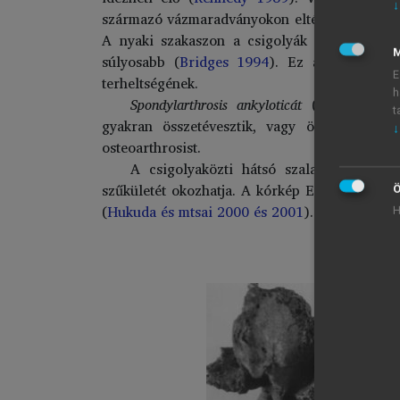
↓
származó vázmaradványokon eltérő incidenciát 
A nyaki szakaszon a csigolyák bal, a mellk
M
súlyosabb (
Bridges 1994
). Ez az eloszlás 
E
terheltségének.
h
Spondylarthrosis ankyloticát
(szinonimák: 
t
gyakran összetévesztik, vagy összekeverik
↓
osteoarthrosist.
A csigolyaközti hátsó szalag (ligamentu
szűkületét okozhatja. A kórkép Európában ne
Ö
(
Hukuda és mtsai 2000 és 2001
).
H