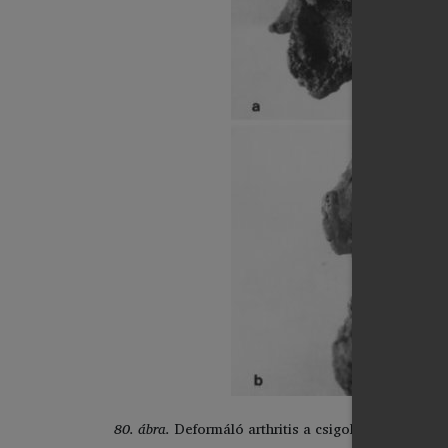
80. ábra.
Deformáló arthritis a csigolyaközti kisíz