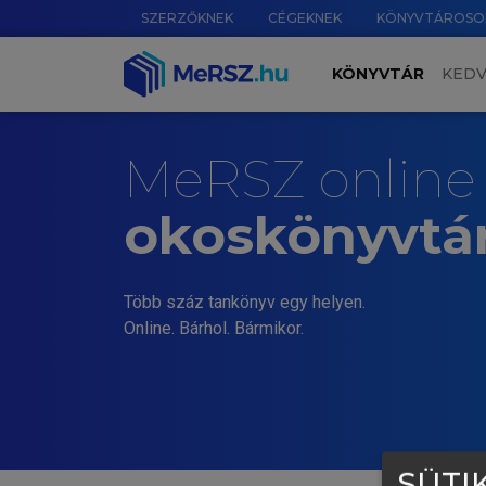
SZERZŐKNEK
CÉGEKNEK
KÖNYVTÁROSO
KÖNYVTÁR
KED
MeRSZ online
okoskönyvtá
Több száz tankönyv egy helyen.
Online. Bárhol. Bármikor.
SÜTIK