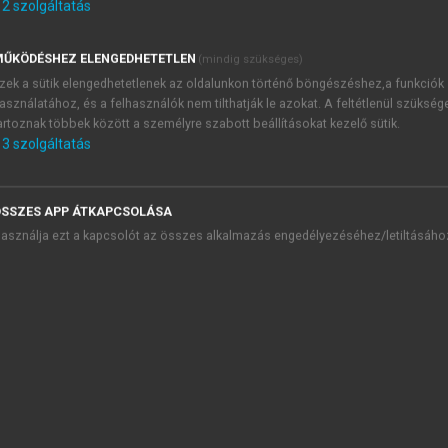
2
szolgáltatás
észleltünk. Új megvilágításba helyezi a kóreredetét az a megf
asi részen jobb, a thoracolumbalis átmenetben ismét bal, m
ŰKÖDÉSHEZ ELENGEDHETETLEN
(mindig szükséges)
megfelel a jobbkezes ember munkavégzés közbeni gerincmoz
zek a sütik elengedhetetlenek az oldalunkon történő böngészéshez,a funkciók
asználatához, és a felhasználók nem tilthatják le azokat. A feltétlenül szükség
ankylotizáló spondylitis, diffuz idiopathias skeletalis hype
artoznak többek között a személyre szabott beállításokat kezelő sütik.
 a spondylosissal, olykor a Bechterew kórral. Máskor spon
3
szolgáltatás
m longitudinale posterius) elmeszesedése, ossificatioja a
m gyakori, Kínában és Japánban viszont mind a recens, mind 
SSZES APP ÁTKAPCSOLÁSA
asználja ezt a kapcsolót az összes alkalmazás engedélyezéséhez/letiltásáho