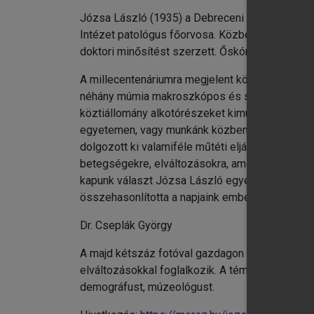
chevron_right
Józsa László (1935) a Debreceni Orvostudomá
chevron_right
Intézet patológus főorvosa. Közben másfél év
chevron_right
doktori minősítést szerzett. Őskórtani munkáit 
chevron_right
chevron_right
A millecentenáriumra megjelent könyvében a ho
néhány múmia makroszkópos és szövettani-hiszt
chevron_right
köztiállomány alkotórészeket kimutatni egyipt
chevron_right
egyetemen, vagy munkánk közben betegségekről t
chevron_right
dolgozott ki valamiféle műtéti eljárást, vizsgá
chevron_right
betegségekre, elváltozásokra, amelyek az embe
Ir
kapunk választ Józsa László egyetemi tanár kön
összehasonlította a napjaink emberén kialakuló
Dr. Cseplák György
A majd kétszáz fotóval gazdagon illusztrált kö
elváltozásokkal foglalkozik. A téma éppúgy érdek
demográfust, múzeológust.