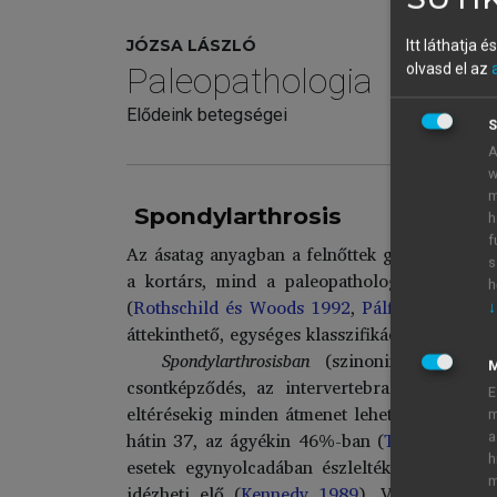
JÓZSA LÁSZLÓ
Itt láthatja 
olvasd el az
Paleopathologia
Elődeink betegségei
S
A
w
m
Spondylarthrosis
h
f
Az ásatag anyagban a felnőttek gerincének le
s
a kortárs, mind a paleopathologiai diagnos
h
(
Rothschild és Woods 1992
,
Pálfi 1990
,
Kram
↓
áttekinthető, egységes klasszifikációt adhasson
Spondylarthrosisban
(szinonimák: spondy
csontképződés, az intervertebralis kisízüle
E
eltérésekig minden átmenet lehetséges. Az ág
m
hátin 37, az ágyékin 46%-ban (
Thould és Th
a
h
esetek egynyolcadában észlelték (
Gáspárdy 
m
idézheti elő (
Kennedy 1989
). Valószínűleg