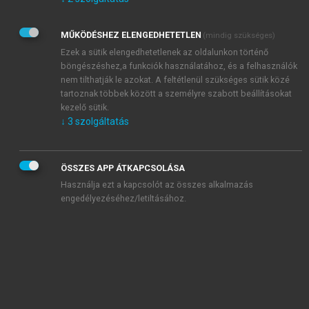
Kérek értesítést az Akadémiai Kiadó Zrt. újdonságairól,
akcióiról.
MŰKÖDÉSHEZ ELENGEDHETETLEN
(mindig szükséges)
Az
Adatkezelési tájékoztatóban
foglaltakat tudomásul
veszem és elfogadom.
Ezek a sütik elengedhetetlenek az oldalunkon történő
Az
Általános vásárlási feltételeket
, valamint a
szotar.net
és a
böngészéshez,a funkciók használatához, és a felhasználók
mersz.hu
oldalak licencszerződéseiben foglaltakat
nem tilthatják le azokat. A feltétlenül szükséges sütik közé
tudomásul veszem és elfogadom.
tartoznak többek között a személyre szabott beállításokat
kezelő sütik.
↓
3
szolgáltatás
KIPRÓBÁLOM
ÖSSZES APP ÁTKAPCSOLÁSA
Használja ezt a kapcsolót az összes alkalmazás
engedélyezéséhez/letiltásához.
MIÉRT ÉRDEMES A MERSZ ONLINE
OKOSKÖNYVTÁRAT HASZNÁLNI?