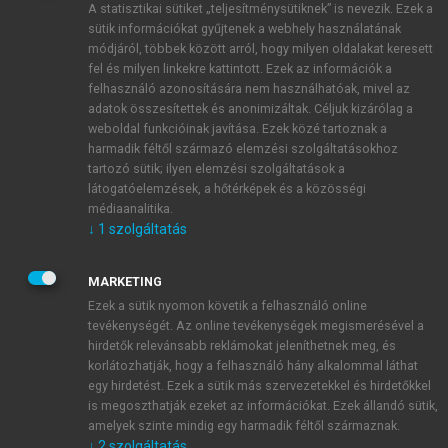
A statisztikai sütiket „teljesítménysütiknek” is nevezik. Ezek a
sütik információkat gyűjtenek a webhely használatának
módjáról, többek között arról, hogy milyen oldalakat keresett
ÚJ FIÓK LÉTREHOZÁSA
fel és milyen linkekre kattintott. Ezek az információk a
1 óra díjmentes hozzáférés
felhasználó azonosítására nem használhatóak, mivel az
adatok összesítettek és anonimizáltak. Céljuk kizárólag a
weboldal funkcióinak javítása. Ezek közé tartoznak a
E-MAIL-CÍM
harmadik féltől származó elemzési szolgáltatásokhoz
tartozó sütik; ilyen elemzési szolgáltatások a
látogatóelemzések, a hőtérképek és a közösségi
NÉV
médiaanalitika.
↓
1
szolgáltatás
JELSZÓ
MARKETING
Ezek a sütik nyomon követik a felhasználó online
tevékenységét. Az online tevékenységek megismerésével a
JELSZÓ ÚJRA
hirdetők relevánsabb reklámokat jeleníthetnek meg, és
korlátozhatják, hogy a felhasználó hány alkalommal láthat
egy hirdetést. Ezek a sütik más szervezetekkel és hirdetőkkel
is megoszthatják ezeket az információkat. Ezek állandó sütik,
Kérek értesítést a MeRSZ újdonságairól, akcióiról.
amelyek szinte mindig egy harmadik féltől származnak.
↓
2
szolgáltatás