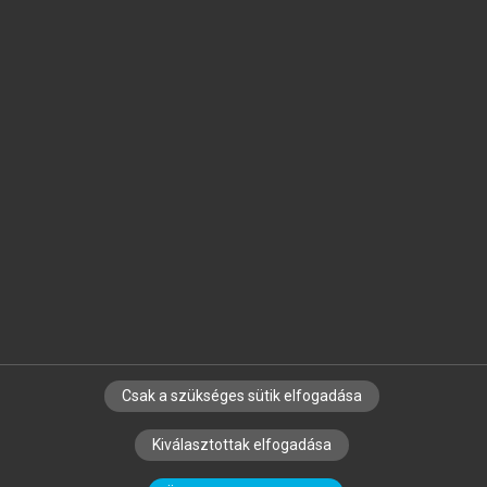
Jelöld meg a számodra fontos részeket, és
készíts
saját
jegyzeteket!
Egyéni előfizetéssel további
MeRSZ+ funkciókat
és
tartalmakat is elérhetsz.
Csak a szükséges sütik elfogadása
SZERZŐKNEK
CÉGEKNEK
KÖNYVTÁROSOKNAK
Kiválasztottak elfogadása
SZERKESZTÉSI ÉS LEKTORÁLÁSI ALAPELVEK