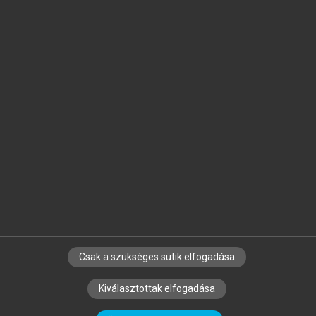
Jelöld meg a számodra fontos részeket, és
készíts
saját
jegyzeteket!
Egyéni előfizetéssel további
MeRSZ+ funkciókat
és
tartalmakat is elérhetsz.
Csak a szükséges sütik elfogadása
SZERZŐKNEK
CÉGEKNEK
KÖNYVTÁROSOKNAK
Kiválasztottak elfogadása
SZERKESZTÉSI ÉS LEKTORÁLÁSI ALAPELVEK