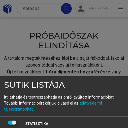
person
search
menu
BELÉPÉS
PRÓBAIDŐSZAK
ELINDÍTÁSA
A tartalom megtekintéséhez lépj be a saját fiókoddal, iskolai
azonosítóddal vagy új felhasználóként.
Új felhasználóként
1 óra díjmentes hozzáférésre
vagy
jogosult.
SÜTIK LISTÁJA
A próbaidőszak elindításához,
jelentkezz
be meglévő
fiókoddal,
vagy hozz létre új fiókot.
Itt láthatja és testreszabhatja az önről gyűjtött információkat.
További információért kérjük, olvasd el az
adatvédelmi
A regisztráció után a
próbaidőszak
automatikusan
elindul.
tájékoztatónkat
.
BELÉPÉS SAJÁT FIÓKKAL
STATISZTIKA