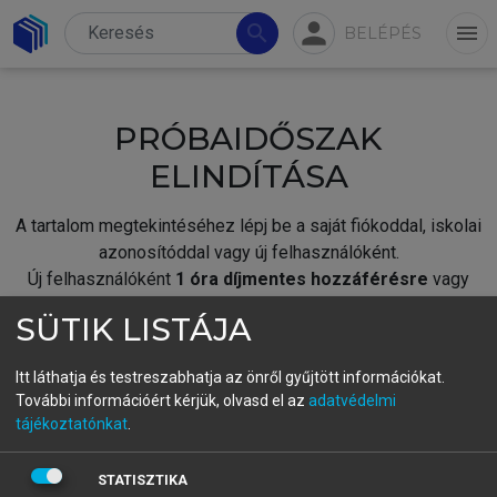
person
search
menu
BELÉPÉS
PRÓBAIDŐSZAK
ELINDÍTÁSA
A tartalom megtekintéséhez lépj be a saját fiókoddal, iskolai
azonosítóddal vagy új felhasználóként.
Új felhasználóként
1 óra díjmentes hozzáférésre
vagy
jogosult.
SÜTIK LISTÁJA
A próbaidőszak elindításához,
jelentkezz
be meglévő
fiókoddal,
vagy hozz létre új fiókot.
Itt láthatja és testreszabhatja az önről gyűjtött információkat.
További információért kérjük, olvasd el az
adatvédelmi
A regisztráció után a
próbaidőszak
automatikusan
elindul.
tájékoztatónkat
.
BELÉPÉS SAJÁT FIÓKKAL
STATISZTIKA