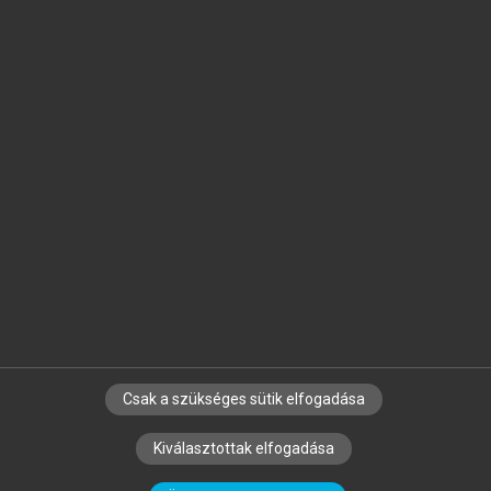
Jelöld meg a számodra fontos részeket, és
készíts
saját
jegyzeteket!
Egyéni előfizetéssel további
MeRSZ+ funkciókat
és
tartalmakat is elérhetsz.
Csak a szükséges sütik elfogadása
SZERZŐKNEK
CÉGEKNEK
KÖNYVTÁROSOKNAK
Kiválasztottak elfogadása
SZERKESZTÉSI ÉS LEKTORÁLÁSI ALAPELVEK