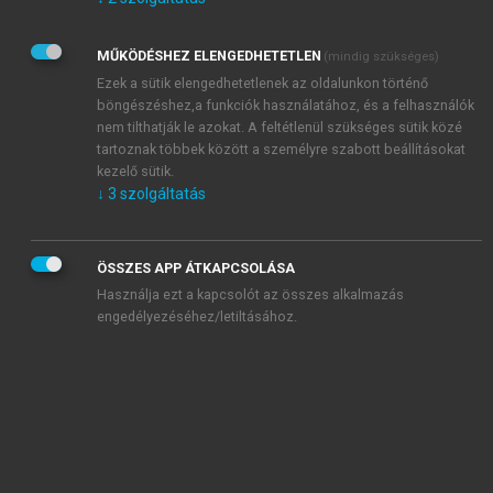
Kérek értesítést az Akadémiai Kiadó Zrt. újdonságairól,
akcióiról.
MŰKÖDÉSHEZ ELENGEDHETETLEN
(mindig szükséges)
Az
Adatkezelési tájékoztatóban
foglaltakat tudomásul
veszem és elfogadom.
Ezek a sütik elengedhetetlenek az oldalunkon történő
Az
Általános vásárlási feltételeket
, valamint a
szotar.net
és a
böngészéshez,a funkciók használatához, és a felhasználók
mersz.hu
oldalak licencszerződéseiben foglaltakat
nem tilthatják le azokat. A feltétlenül szükséges sütik közé
tudomásul veszem és elfogadom.
tartoznak többek között a személyre szabott beállításokat
kezelő sütik.
↓
3
szolgáltatás
KIPRÓBÁLOM
ÖSSZES APP ÁTKAPCSOLÁSA
Használja ezt a kapcsolót az összes alkalmazás
engedélyezéséhez/letiltásához.
MIÉRT ÉRDEMES A MERSZ ONLINE
OKOSKÖNYVTÁRAT HASZNÁLNI?