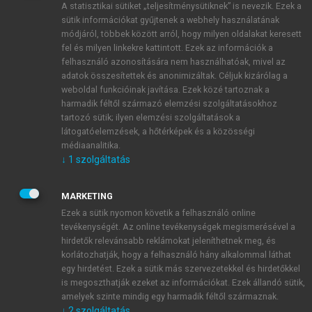
A statisztikai sütiket „teljesítménysütiknek” is nevezik. Ezek a
sütik információkat gyűjtenek a webhely használatának
módjáról, többek között arról, hogy milyen oldalakat keresett
ÚJ FIÓK LÉTREHOZÁSA
fel és milyen linkekre kattintott. Ezek az információk a
1 óra díjmentes hozzáférés
felhasználó azonosítására nem használhatóak, mivel az
adatok összesítettek és anonimizáltak. Céljuk kizárólag a
weboldal funkcióinak javítása. Ezek közé tartoznak a
E-MAIL-CÍM
harmadik féltől származó elemzési szolgáltatásokhoz
tartozó sütik; ilyen elemzési szolgáltatások a
látogatóelemzések, a hőtérképek és a közösségi
NÉV
médiaanalitika.
↓
1
szolgáltatás
JELSZÓ
MARKETING
Ezek a sütik nyomon követik a felhasználó online
tevékenységét. Az online tevékenységek megismerésével a
JELSZÓ ÚJRA
hirdetők relevánsabb reklámokat jeleníthetnek meg, és
korlátozhatják, hogy a felhasználó hány alkalommal láthat
egy hirdetést. Ezek a sütik más szervezetekkel és hirdetőkkel
is megoszthatják ezeket az információkat. Ezek állandó sütik,
Kérek értesítést a MeRSZ újdonságairól, akcióiról.
amelyek szinte mindig egy harmadik féltől származnak.
↓
2
szolgáltatás