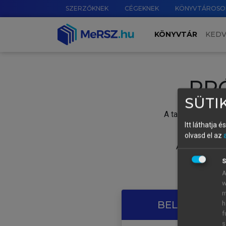
SZERZŐKNEK
CÉGEKNEK
KÖNYVTÁROSO
KÖNYVTÁR
KED
PR
SÜTIK
A tartalom megtek
Itt láthatja 
olvasd el az
A próbaidősza
S
A
w
m
BELÉPÉS SAJ
h
f
s