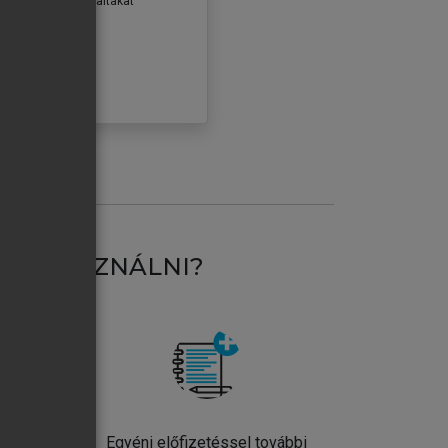
erződéseiben foglaltakat
ogadom.
ÓBÁLOM
AT HASZNÁLNI?
ntos
Egyéni előfizetéssel további