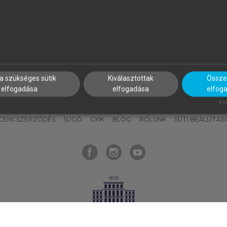
nyokat, hogy bármikor azonnal
részeket, és
készíts
saj
hozzájuk férhess!
jegyzeteket!
a szükséges sütik
Kiválasztottak
Összes
elfogadása
elfogadása
elfog
KNAK
SZERKESZTÉSI ÉS LEKTORÁLÁSI ALAPELVEK
MI – ÁLTALÁNOS
Pow
ICENCSZERZŐDÉS
SÚGÓ
GYIK
BLOG
RÓLUNK
SÜTI BEÁLLÍTÁS