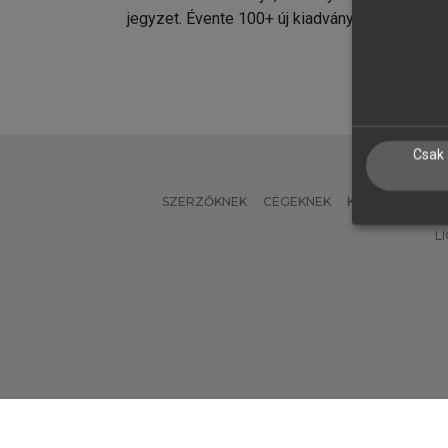
jegyzet. Évente 100+ új kiadvány.
kiadvá
Csak 
SZERZŐKNEK
CÉGEKNEK
KÖNYVTÁROSO
L
Verzió: 2.7.2