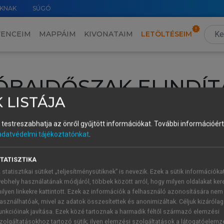
KNAK
SÚGÓ
VENCEIM
MAPPÁIM
KIVONATAIM
LETÖLTÉSEIM
ÓBAIDŐSZAK ELINDÍT
 LISTÁJA
intéséhez lépj be a saját fiókoddal, iskolai azonosítóddal vagy ú
és testreszabhatja az önről gyűjtött információkat.
További információért 
Új felhasználóként
1 óra díjmentes hozzáférésre
vagy jogosult
adatvédelmi tájékoztatónkat
.
k elindításához,
jelentkezz
be meglévő fiókoddal,
vagy hozz lé
A regisztráció után a
próbaidőszak
automatikusan
elindul.
TATISZTIKA
 statisztikai sütiket „teljesítménysütiknek” is nevezik. Ezek a sütik információka
ebhely használatának módjáról, többek között arról, hogy milyen oldalakat kere
ilyen linkekre kattintott. Ezek az információk a felhasználó azonosítására nem
ÚJ FIÓK 
ÁT FIÓKKAL
asználhatóak, mivel az adatok összesítettek és anonimizáltak. Céljuk kizáróla
1 óra díjme
unkcióinak javítása. Ezek közé tartoznak a harmadik féltől származó elemzési
zolgáltatásokhoz tartozó sütik; ilyen elemzési szolgáltatások a látogatóelemz