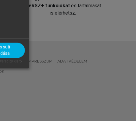
át
MeRSZ+ funkciókat
és tartalmakat
is elérhetsz.
 süti
adása
 IRÁNYELVEK
IMPRESSZUM
ADATVÉDELEM
ered by Klaro!
OK