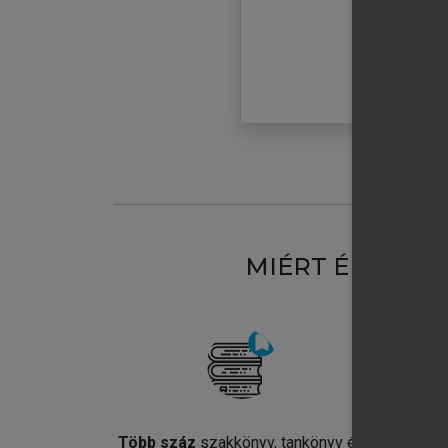
MIÉRT ÉRDEME
Több száz
szakkönyv, tankönyv és
Jel