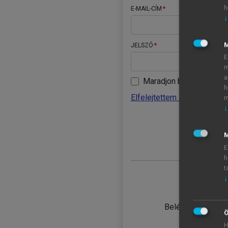
h
E-MAIL-CÍM
↓
JELSZÓ
E
m
a
Maradjon belépve
h
Elfelejtettem a jelszavamat
m
↓
BELÉ
M
E
h
t
↓
TANULÓ
Belépés intézmén
Ö
H