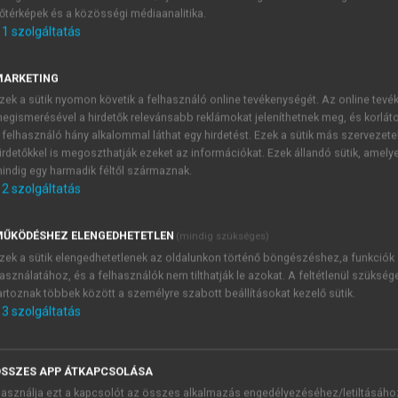
őtérképek és a közösségi médiaanalitika.
E-MAIL-CÍM
1
szolgáltatás
MARKETING
NÉV
zek a sütik nyomon követik a felhasználó online tevékenységét. Az online tev
egismerésével a hirdetők relevánsabb reklámokat jeleníthetnek meg, és korlát
 felhasználó hány alkalommal láthat egy hirdetést. Ezek a sütik más szervezete
JELSZÓ
irdetőkkel is megoszthatják ezeket az információkat. Ezek állandó sütik, amely
indig egy harmadik féltől származnak.
2
szolgáltatás
JELSZÓ ÚJRA
PÉS
ŰKÖDÉSHEZ ELENGEDHETETLEN
(mindig szükséges)
zek a sütik elengedhetetlenek az oldalunkon történő böngészéshez,a funkciók
asználatához, és a felhasználók nem tilthatják le azokat. A feltétlenül szükség
Kérek értesítést a MeRSZ új
artoznak többek között a személyre szabott beállításokat kezelő sütik.
Kérek értesítést az Akadémi
3
szolgáltatás
akcióiról.
 VAGY?
Az
Adatkezelési tájékozta
yi azonosítóval
veszem és elfogadom.
SSZES APP ÁTKAPCSOLÁSA
Az
Általános vásárlási felt
asználja ezt a kapcsolót az összes alkalmazás engedélyezéséhez/letiltásáho