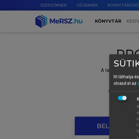
SZERZŐKNEK
CÉGEKNEK
KÖNYVTÁROSO
KÖNYVTÁR
KED
PR
SÜTIK
A tartalom megtek
Itt láthatja 
olvasd el az
A próbaidősza
S
A
w
m
BELÉPÉS SAJ
h
f
s