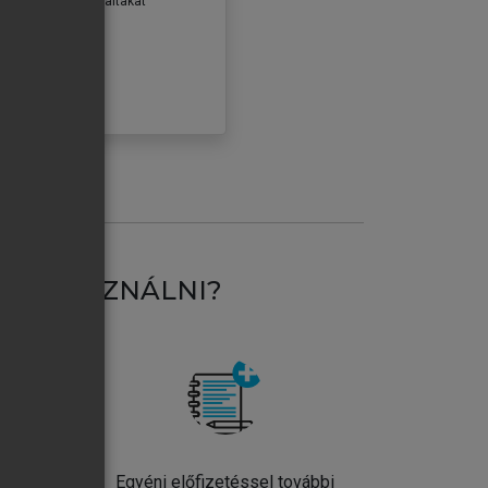
erződéseiben foglaltakat
ogadom.
ÓBÁLOM
AT HASZNÁLNI?
ntos
Egyéni előfizetéssel további