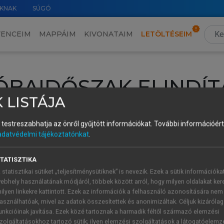
KNAK
SÚGÓ
VENCEIM
MAPPÁIM
KIVONATAIM
LETÖLTÉSEIM
ÓBAIDŐSZAK ELINDÍT
 LISTÁJA
intéséhez lépj be a saját fiókoddal, iskolai azonosítóddal vagy ú
és testreszabhatja az önről gyűjtött információkat.
További információért 
Új felhasználóként
1 óra díjmentes hozzáférésre
vagy jogosult
adatvédelmi tájékoztatónkat
.
k elindításához,
jelentkezz
be meglévő fiókoddal,
vagy hozz lé
A regisztráció után a
próbaidőszak
automatikusan
elindul.
TATISZTIKA
 statisztikai sütiket „teljesítménysütiknek” is nevezik. Ezek a sütik információka
ebhely használatának módjáról, többek között arról, hogy milyen oldalakat kere
ilyen linkekre kattintott. Ezek az információk a felhasználó azonosítására nem
ÚJ FIÓK 
ÁT FIÓKKAL
asználhatóak, mivel az adatok összesítettek és anonimizáltak. Céljuk kizáróla
1 óra díjme
unkcióinak javítása. Ezek közé tartoznak a harmadik féltől származó elemzési
zolgáltatásokhoz tartozó sütik; ilyen elemzési szolgáltatások a látogatóelemz