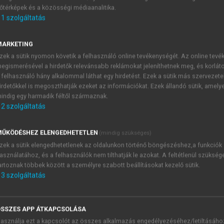
őtérképek és a közösségi médiaanalitika.
E-MAIL-CÍM
1
szolgáltatás
MARKETING
NÉV
zek a sütik nyomon követik a felhasználó online tevékenységét. Az online tev
egismerésével a hirdetők relevánsabb reklámokat jeleníthetnek meg, és korlát
 felhasználó hány alkalommal láthat egy hirdetést. Ezek a sütik más szervezete
JELSZÓ
irdetőkkel is megoszthatják ezeket az információkat. Ezek állandó sütik, amely
indig egy harmadik féltől származnak.
2
szolgáltatás
JELSZÓ ÚJRA
PÉS
ŰKÖDÉSHEZ ELENGEDHETETLEN
(mindig szükséges)
zek a sütik elengedhetetlenek az oldalunkon történő böngészéshez,a funkciók
asználatához, és a felhasználók nem tilthatják le azokat. A feltétlenül szükség
Kérek értesítést a MeRSZ új
artoznak többek között a személyre szabott beállításokat kezelő sütik.
Kérek értesítést az Akadémi
3
szolgáltatás
akcióiról.
 VAGY?
Az
Adatkezelési tájékozta
yi azonosítóval
veszem és elfogadom.
SSZES APP ÁTKAPCSOLÁSA
Az
Általános vásárlási felt
asználja ezt a kapcsolót az összes alkalmazás engedélyezéséhez/letiltásáho