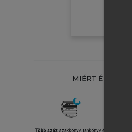
MIÉRT ÉRDEME
Több száz
szakkönyv, tankönyv és
Jel