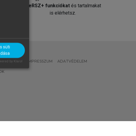
át
MeRSZ+ funkciókat
és tartalmakat
is elérhetsz.
 süti
adása
 IRÁNYELVEK
IMPRESSZUM
ADATVÉDELEM
ered by Klaro!
OK