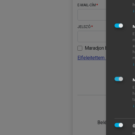
h
E-MAIL-CÍM
↓
JELSZÓ
E
m
a
Maradjon belépve
h
Elfelejtettem a jelszavamat
m
↓
BELÉ
M
E
h
t
↓
TANULÓ
Belépés intézmén
Ö
H