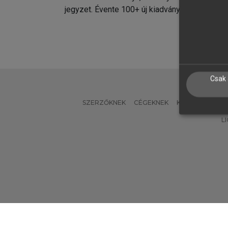
jegyzet. Évente 100+ új kiadvány.
kiadvá
Csak 
SZERZŐKNEK
CÉGEKNEK
KÖNYVTÁROSO
L
Verzió: 2.7.2