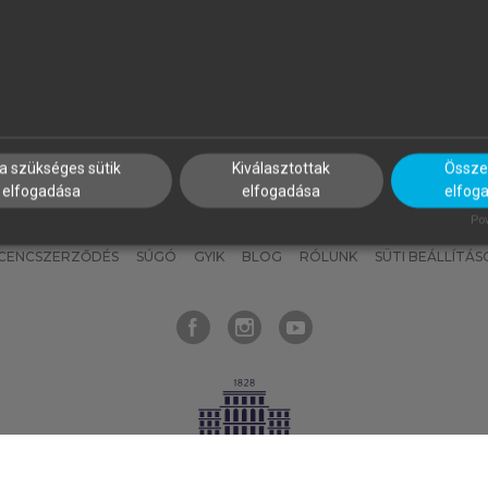
nyokat, hogy bármikor azonnal
részeket, és
készíts
saj
hozzájuk férhess!
jegyzeteket!
a szükséges sütik
Kiválasztottak
Összes
elfogadása
elfogadása
elfog
KNAK
SZERKESZTÉSI ÉS LEKTORÁLÁSI ALAPELVEK
MI – ÁLTALÁNOS
Pow
ICENCSZERZŐDÉS
SÚGÓ
GYIK
BLOG
RÓLUNK
SÜTI BEÁLLÍTÁS