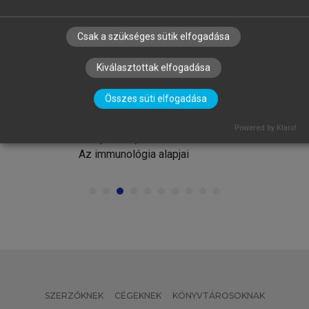
Csak a szükséges sütik elfogadása
Kiválasztottak elfogadása
Összes süti elfogadása
FALUS ANDRÁS, BUZÁS EDIT, HOLUB
MARIANNA CSILLA, RAJNAVÖLGYI
Powered by Klaro!
ÉVA (SZERK.)
Az immunológia alapjai
SZERZŐKNEK
CÉGEKNEK
KÖNYVTÁROSOKNAK