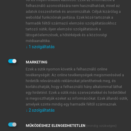
a tanulás jár. A „jó fej” diák lóg az órákról, és ha
felhasználó azonosítására nem használhatóak, mivel az
jelen van, csak zavarni tudja a többiek munkáját. Az a
adatok összesítettek és anonimizáltak. Céljuk kizárólag a
gyermek, akinek sikerül beilleszkednie valamely
weboldal funkcióinak javítása. Ezek közé tartoznak a
harmadik féltől származó elemzési szolgáltatásokhoz
közösségbe, védelmet kap a stresszor tényezőkkel
tartozó sütik; ilyen elemzési szolgáltatások a
szemben. Tehát meg lehet, sőt meg is kell tanulni a
látogatóelemzések, a hőtérképek és a közösségi
gyermekek lelkével bánni, és ebben a pedagógusok,
médiaanalitika.
szülők egyaránt fontos szerepet vállalnak. A
↓
1
szolgáltatás
vidámság, a nyílt őszinte párbeszéd, a szabad akarat
és a kornak megfelelő demokratikus döntésképesség
MARKETING
gyakorlása, a testedzés, a játék, a zene gyakorlása
Ezek a sütik nyomon követik a felhasználó online
megtanítja őket agyuk és lelkük helyes használatára.
tevékenységét. Az online tevékenységek megismerésével a
A hiperaktív gyermekek lelki zavarainak gyógyítása
hirdetők relevánsabb reklámokat jeleníthetnek meg, és
korlátozhatják, hogy a felhasználó hány alkalommal láthat
nem a pedagógusok, hanem a szakemberek feladata,
egy hirdetést. Ezek a sütik más szervezetekkel és hirdetőkkel
ezért ne az iskolától várják el a szülők gyermekük
is megoszthatják ezeket az információkat. Ezek állandó sütik,
megnyugtatását. A problémás gyermekek külön
amelyek szinte mindig egy harmadik féltől származnak.
törődést igényelnek, és más ritmusban tanulnak, mint
↓
2
szolgáltatás
ép idegrendszerű társaik. Ezért speciális iskolai
képzésre van szükségük. A speciális képzés nem
MŰKÖDÉSHEZ ELENGEDHETETLEN
(mindig szükséges)
jelent alacsonyabb szintű képzést, sőt ezekben az