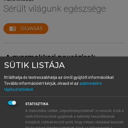
Sérült világunk egészsége
menu_book
OLVASÁS
A gyermekkori neurózisok
SÜTIK LISTÁJA
kialakulásának okai
A gyermekkori neurózisok alapja többnyire genetikai
Itt láthatja és testreszabhatja az önről gyűjtött információkat.
eredetű, vagy a családi diszharmóniákra vezethető
További információért kérjük, olvasd el az
adatvédelmi
tájékoztatónkat
.
vissza, de az ellentmondásokat is képes feldolgozni
az a gyermek, akinek a tanulásban sikerei vannak,
élvezi az iskolát és jól érzi magát a
STATISZTIKA
gyermekközösségekben. Ezzel szemben a média néha
A statisztikai sütiket „teljesítménysütiknek” is nevezik. Ezek a
sütik információkat gyűjtenek a webhely használatának
azt sugallja a gyermekeknek, hogy utáld az iskolát,
módjáról, többek között arról, hogy milyen oldalakat keresett
utáld tanáraidat és azokat a kötöttségeket, amelyekkel
fel és milyen linkekre kattintott. Ezek az információk a