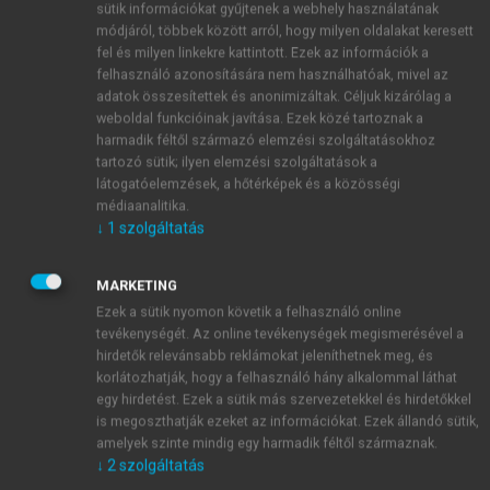
sütik információkat gyűjtenek a webhely használatának
Bradlow H.L. Osborne M. P. Veronesi U: Cancer
módjáról, többek között arról, hogy milyen oldalakat keresett
prevention from the laboratory to the clinic:
fel és milyen linkekre kattintott. Ezek az információk a
implications of genetic, molecular, and preventive
felhasználó azonosítására nem használhatóak, mivel az
research. Annals of the New York Academy of
adatok összesítettek és anonimizáltak. Céljuk kizárólag a
Sciences, 768, New York Academy of Sciences,
weboldal funkcióinak javítása. Ezek közé tartoznak a
harmadik féltől származó elemzési szolgáltatásokhoz
1995.
tartozó sütik; ilyen elemzési szolgáltatások a
Buda B: Mentálhigiéné. Animula, Budapest, 1994.
látogatóelemzések, a hőtérképek és a közösségi
Buda B: Szenvedélyeink. SubRosa Kiadó, Budapest,
médiaanalitika.
1995.
↓
1
szolgáltatás
Demográfiai Évkönyv, KSH. 2005.
Doll R, Peto R: The causes of cancer: quantitative
MARKETING
estimates of avoidable risks in the United States
Ezek a sütik nyomon követik a felhasználó online
today. Journal of the National Cancer Institute 66.
tevékenységét. Az online tevékenységek megismerésével a
1191–1308., 1981.
hirdetők relevánsabb reklámokat jeleníthetnek meg, és
korlátozhatják, hogy a felhasználó hány alkalommal láthat
Duin N, Sutcliffe J: Az orvoslás története. Medicina
egy hirdetést. Ezek a sütik más szervezetekkel és hirdetőkkel
Könyvkiadó Rt., 1993.
is megoszthatják ezeket az információkat. Ezek állandó sütik,
Echhardt S: Onkológia. Háziorvos Könyvek. Springer
amelyek szinte mindig egy harmadik féltől származnak.
Hungarica, Budapest,1993.
↓
2
szolgáltatás
Farkas I: A daganatos halálozás helyzete