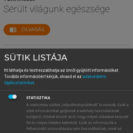
Sérült világunk egészsége
menu_book
OLVASÁS
SÜTIK LISTÁJA
A nők felszabadítása és a
szaporodás csökkenése
Itt láthatja és testreszabhatja az önről gyűjtött információkat.
További információért kérjük, olvasd el az
adatvédelmi
Manapság nagy zűrzavar uralkodik a nemi identitás
tájékoztatónkat
.
körül. A klasszikus női szerepkörök megváltozásával
a férfiak is keresik a helyüket a nemek harcában.
STATISZTIKA
A gépesítés elterjedése a háztartásban jelentősen
A statisztikai sütiket „teljesítménysütiknek” is nevezik. Ezek a
csökkentette a nők fizikai igénybevételét.
sütik információkat gyűjtenek a webhely használatának
Felszabadult az idő, amit saját életcéljuk
módjáról, többek között arról, hogy milyen oldalakat keresett
megvalósítására használtak fel. A XX. század elején
fel és milyen linkekre kattintott. Ezek az információk a
felerősödtek a nőmozgalmak, és a háborúk alatt a
felhasználó azonosítására nem használhatóak, mivel az