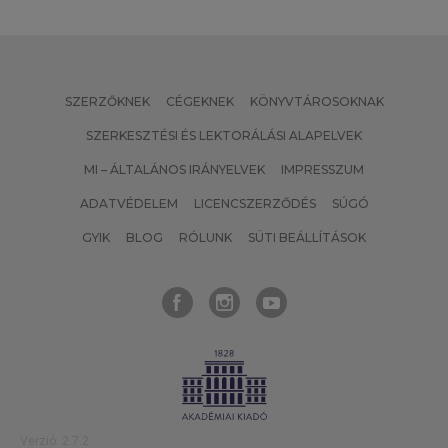
SZERZŐKNEK
CÉGEKNEK
KÖNYVTÁROSOKNAK
SZERKESZTÉSI ÉS LEKTORÁLÁSI ALAPELVEK
MI – ÁLTALÁNOS IRÁNYELVEK
IMPRESSZUM
ADATVÉDELEM
LICENCSZERZŐDÉS
SÚGÓ
GYIK
BLOG
RÓLUNK
SÜTI BEÁLLÍTÁSOK
Verzió: 2.7.2