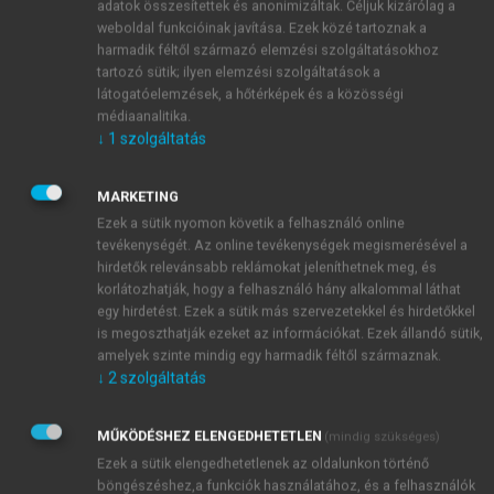
adatok összesítettek és anonimizáltak. Céljuk kizárólag a
nők bizonyítottak. A férfiak nélkül maradt családokat
weboldal funkcióinak javítása. Ezek közé tartoznak a
a nők tartották össze, és keresték meg a
harmadik féltől származó elemzési szolgáltatásokhoz
megélhetéshez szükséges anyagiakat, amíg a férfiak a
tartozó sütik; ilyen elemzési szolgáltatások a
fronton harcoltak. Megvédték a gyermekeket és az
látogatóelemzések, a hőtérképek és a közösségi
öregeket a pusztulástól. A II. világháború után pedig
médiaanalitika.
↓
1
szolgáltatás
derekasan kivették részüket az újjáépítésben. Már
nem lehetett visszaállítani azt a családmodellt, ahol a
nő dolga csak a háztartás vezetése és a gyermekek
MARKETING
nevelése. Egyrészt szükség volt a nők munkájára,
Ezek a sütik nyomon követik a felhasználó online
tevékenységét. Az online tevékenységek megismerésével a
másrészt a nők igényelték a saját karriert, az
hirdetők relevánsabb reklámokat jeleníthetnek meg, és
önállóságot. Ezt az igényt elégítette ki az ipar és a
korlátozhatják, hogy a felhasználó hány alkalommal láthat
társadalom is, hiszen megteremtődött a háztartás
egy hirdetést. Ezek a sütik más szervezetekkel és hirdetőkkel
gépesítése és kialakultak a bölcsődék, óvodák,
is megoszthatják ezeket az információkat. Ezek állandó sütik,
napközik rendszere, ami lehetővé tette a nők
amelyek szinte mindig egy harmadik féltől származnak.
↓
2
szolgáltatás
munkába állását. Ennek viszont súlyos
következménye lett, mert a nők felszabadítása a
szaporodás csökkentését okozta a civilizált világban.
MŰKÖDÉSHEZ ELENGEDHETETLEN
(mindig szükséges)
A háztartások gépesítése új vegyszeres szennyezési
Ezek a sütik elengedhetetlenek az oldalunkon történő
böngészéshez,a funkciók használatához, és a felhasználók
hullámot indított el, gondoljunk csak a sokféle mosó-