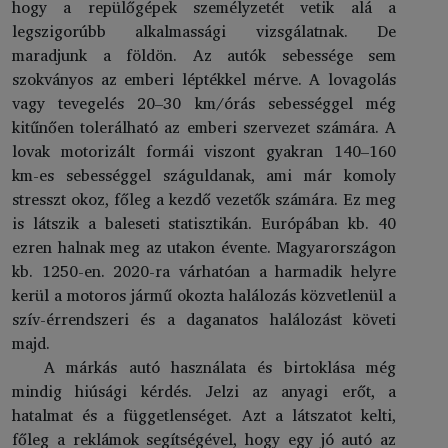
hogy a repülőgépek személyzetét vetik alá a
legszigorúbb alkalmassági vizsgálatnak. De
maradjunk a földön. Az autók sebessége sem
szokványos az emberi léptékkel mérve. A lovagolás
vagy tevegelés 20–30 km/órás sebességgel még
kitűnően tolerálható az emberi szervezet számára. A
lovak motorizált formái viszont gyakran 140–160
km-es sebességgel száguldanak, ami már komoly
stresszt okoz, főleg a kezdő vezetők számára. Ez meg
is látszik a baleseti statisztikán. Európában kb. 40
ezren halnak meg az utakon évente. Magyarországon
kb. 1250-en. 2020-ra várhatóan a harmadik helyre
kerül a motoros jármű okozta halálozás közvetlenül a
szív-érrendszeri és a daganatos halálozást követi
majd.
A márkás autó használata és birtoklása még
mindig hiúsági kérdés. Jelzi az anyagi erőt, a
hatalmat és a függetlenséget. Azt a látszatot kelti,
főleg a reklámok segítségével, hogy egy jó autó az