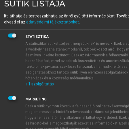
SÜTIK LISTÁJA
önkorlátozó módon kevesebbet használni a
gépkocsijukat, pedig a Föld energiakészletének
Itt láthatja és testreszabhatja az önről gyűjtött információkat.
Tovább
kihasználása főleg a motorizáció eredménye. Tehát a
olvasd el az
adatvédelmi tájékoztatónkat
.
levegőszennyezés egyik fő forrása a közlekedés. A
gépjárművek száma jelentősen megemelkedett és a
STATISZTIKA
korszerűtlen motorok sem kerültek ki még a
A statisztikai sütiket „teljesítménysütiknek” is nevezik. Ezek a 
közlekedésből. A motoros járművek száma ma
a webhely használatának módjáról, többek között arról, hogy mi
Magyarországon meghaladja a hárommilliót. Ennyi
és milyen linkekre kattintott. Ezek az információk a felhaszná
járművet a hazai úthálózat nem bír el, különösen
használhatóak, mivel az adatok összesítettek és anonimizáltak.
funkcióinak javítása. Ezek közé tartoznak a harmadik féltől sz
azokat nem, akik a közlekedés szabályait sem tartják
szolgáltatásokhoz tartozó sütik; ilyen elemzési szolgáltatások
be. Magyarországon a halálos közlekedési balesetek
hőtérképek és a közösségi médiaanalitika.
a haláloki statisztika harmadik helyén állnak. Ennek
↓
1
szolgáltatás
oka elsősorban a gyorshajtás, a fegyelmezetlen
vezetési stílus, az alkoholos és a drogvagy
MARKETING
gyógyszerhatás és a járművek, valamint az utak rossz
Ezek a sütik nyomon követik a felhasználó online tevékenységé
műszaki állapota. Az alternatív közlekedési módok
megismerésével a hirdetők relevánsabb reklámokat jeleníthetne
(kerékpár, tömegközlekedés) azért nem népszerűek,
hogy a felhasználó hány alkalommal láthat egy hirdetést. Ezek 
mert az utazási feltételek nem eléggé kulturáltak. A
és hirdetőkkel is megoszthatják ezeket az információkat. Ezek á
mindig egy harmadik féltől származnak.