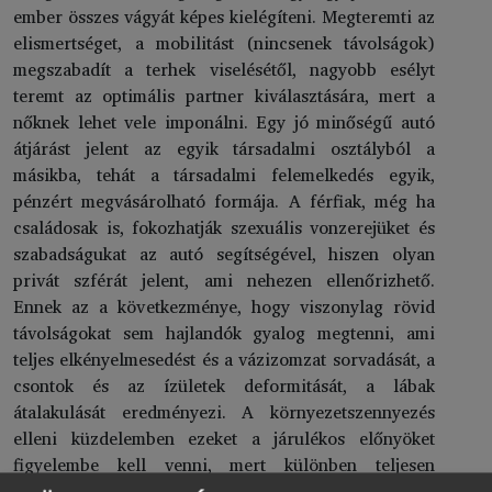
ember összes vágyát képes kielégíteni. Megteremti az
elismertséget, a mobilitást (nincsenek távolságok)
megszabadít a terhek viselésétől, nagyobb esélyt
teremt az optimális partner kiválasztására, mert a
nőknek lehet vele imponálni. Egy jó minőségű autó
átjárást jelent az egyik társadalmi osztályból a
másikba, tehát a társadalmi felemelkedés egyik,
pénzért megvásárolható formája. A férfiak, még ha
családosak is, fokozhatják szexuális vonzerejüket és
szabadságukat az autó segítségével, hiszen olyan
privát szférát jelent, ami nehezen ellenőrizhető.
Ennek az a következménye, hogy viszonylag rövid
távolságokat sem hajlandók gyalog megtenni, ami
teljes elkényelmesedést és a vázizomzat sorvadását, a
csontok és az ízületek deformitását, a lábak
átalakulását eredményezi. A környezetszennyezés
elleni küzdelemben ezeket a járulékos előnyöket
figyelembe kell venni, mert különben teljesen
felesleges a meggyőzés és az emberek nem fogják