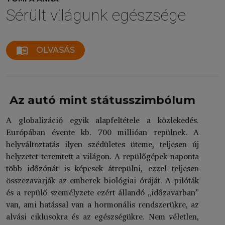
Sérült világunk egészsége
menu_book
OLVASÁS
Az autó mint státusszimbólum
A globalizáció egyik alapfeltétele a közlekedés.
Európában évente kb. 700 millióan repülnek. A
helyváltoztatás ilyen szédületes üteme, teljesen új
helyzetet teremtett a világon. A repülőgépek naponta
több időzónát is képesek átrepülni, ezzel teljesen
összezavarják az emberek biológiai óráját. A pilóták
és a repülő személyzete ezért állandó „időzavarban”
van, ami hatással van a hormonális rendszerükre, az
alvási ciklusokra és az egészségükre. Nem véletlen,