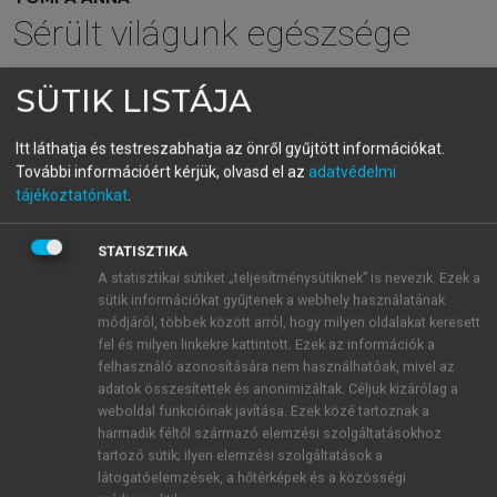
Sérült világunk egészsége
SÜTIK LISTÁJA
menu_book
OLVASÁS
Itt láthatja és testreszabhatja az önről gyűjtött információkat.
További információért kérjük, olvasd el az
adatvédelmi
tájékoztatónkat
.
Az alkohol és a gyógyszerek
együtthatásai
STATISZTIKA
A statisztikai sütiket „teljesítménysütiknek” is nevezik. Ezek a
Az alkoholisták gyógyszer és vegyszer iránti
sütik információkat gyűjtenek a webhely használatának
érzékenysége is megváltozik, különösen az ideg
módjáról, többek között arról, hogy milyen oldalakat keresett
fel és milyen linkekre kattintott. Ezek az információk a
rendszerre ható szerekkel szemben alakulhat ki
felhasználó azonosítására nem használhatóak, mivel az
rezisztencia. Ennek hátterében az alkohol által
adatok összesítettek és anonimizáltak. Céljuk kizárólag a
állandóan munkába tartott májenzimek gyors
weboldal funkcióinak javítása. Ezek közé tartoznak a
lebontóképessége áll. A narkotikus hatás eléréséhez
harmadik féltől származó elemzési szolgáltatásokhoz
ez a gyorsult lebontás kedvezőtlen, ezért nagyobb
tartozó sütik; ilyen elemzési szolgáltatások a
látogatóelemzések, a hőtérképek és a közösségi
adagokban kell adni az altatószert a kellő