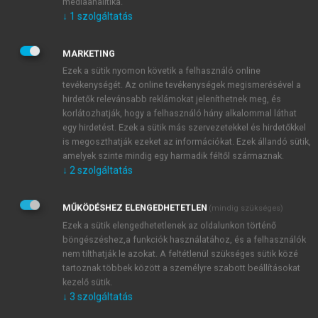
médiaanalitika.
izomellazulás és a fájdalomcsillapítás eléréséért. A
↓
1
szolgáltatás
dózis emelésével viszont könnyen elérhetjük a
halálos dózist, ami a beteg életébe kerülhet.
MARKETING
Mindezek hátterében az alkohol iránti érzékenység, a
Ezek a sütik nyomon követik a felhasználó online
metabolikus átalakítóképesség különbözősége áll. A
tevékenységét. Az online tevékenységek megismerésével a
22. ábrán
bemutatjuk azt, hogy az alkohol miként
hirdetők relevánsabb reklámokat jeleníthetnek meg, és
roncsolja a fehérjéket és a lipidmolekulák
korlátozhatják, hogy a felhasználó hány alkalommal láthat
peroxidációja révén a sejtmembránokat. Az alkoholos
egy hirdetést. Ezek a sütik más szervezetekkel és hirdetőkkel
is megoszthatják ezeket az információkat. Ezek állandó sütik,
behatás kapcsán az alkohol-dehidrogenáz
amelyek szinte mindig egy harmadik féltől származnak.
segítségével acetaldehid képződik, ami kovalens
↓
2
szolgáltatás
módon kapcsolódik a DNS-hez, RNS-hez és a
fehérjéhez. A citokróm P450 2E1 közreműködésével
MŰKÖDÉSHEZ ELENGEDHETETLEN
(mindig szükséges)
az alkohol lebomlásakor jelentős mennyiségű szabad
Ezek a sütik elengedhetetlenek az oldalunkon történő
gyök keletkezik, ami megtámadja a lipid-protein
böngészéshez,a funkciók használatához, és a felhasználók
membránokat és torzítja a fehérjestruktúrát, ami a
nem tilthatják le azokat. A feltétlenül szükséges sütik közé
sejtmembrán áteresztőképességének jelentős
tartoznak többek között a személyre szabott beállításokat
fokozódásához vezet.
kezelő sütik.
Az altatószerekkel szemben tehát az alkoholisták
↓
3
szolgáltatás
ellenállóbbak, de vajon mi a helyzet a szerves