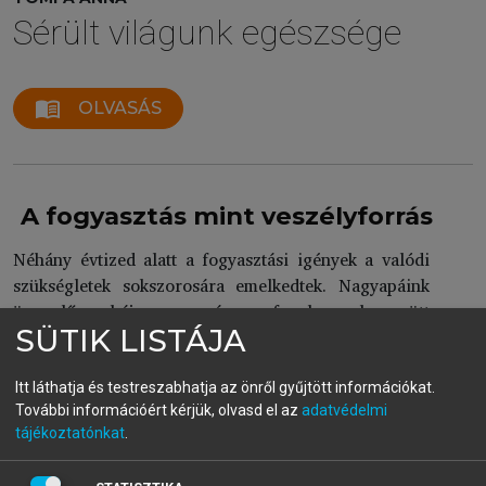
Sérült világunk egészsége
menu_book
OLVASÁS
A fogyasztás mint veszélyforrás
Néhány évtized alatt a fogyasztási igények a valódi
szükségletek sokszorosára emelkedtek. Nagyapáink
ünneplő ruhája ma már a fogalommal együtt
SÜTIK LISTÁJA
muzeális értéknek számít. Az ünnepi ebéd és vacsora
fogalma is kiveszőben van, mivel a nők energiájából
kevés maradt ezek megszervezésére. A hagyományos
Itt láthatja és testreszabhatja az önről gyűjtött információkat.
fogyasztást az életszükségletek kielégítését jelentette.
További információért kérjük, olvasd el az
adatvédelmi
tájékoztatónkat
.
Élelmiszert és a lakással kapcsolatos fogyasztáson
kívül kevés jutott luxusra. A ruhák azért kaptak külön