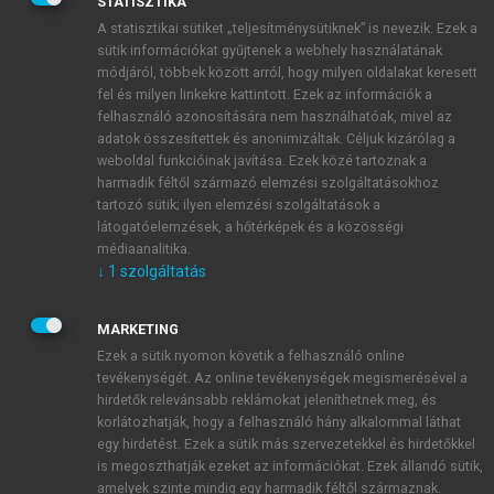
elnevezést, ünneplő, iskolai egyenruha, otthonka,
STATISZTIKA
szabadidő vagy sportruházat, mert a célszerű
A statisztikai sütiket „teljesítménysütiknek” is nevezik. Ezek a
sütik információkat gyűjtenek a webhely használatának
felhasználás megkímélte az elhasználódástól, és
módjáról, többek között arról, hogy milyen oldalakat keresett
tovább tartott. Az anyagok minősége és a tisztítás is
fel és milyen linkekre kattintott. Ezek az információk a
egyéni volt, ami drágította a terméket, de tartósabb
felhasználó azonosítására nem használhatóak, mivel az
viseletet biztosított. Ma az a cél, hogy minél
adatok összesítettek és anonimizáltak. Céljuk kizárólag a
gyakrabban vegyünk ruhaneműt, háztartási cikket, és
weboldal funkcióinak javítása. Ezek közé tartoznak a
harmadik féltől származó elemzési szolgáltatásokhoz
ezek lehetőleg ne tartsanak sokáig, ezért a minőség
tartozó sütik; ilyen elemzési szolgáltatások a
jelentősen leromlott. A fogyasztás világszerte
látogatóelemzések, a hőtérképek és a közösségi
rohamosan nőtt, és ezzel emelkedett a fogyasztási
médiaanalitika.
cikkek forgalma és a csomagolóanyagok mennyisége,
↓
1
szolgáltatás
ami jelentősen megemelte a háztartások által termelt
hulladék mennyiségét. A magyar háztartások
MARKETING
fogyasztása is jelentően emelkedett. 2003-ban
Ezek a sütik nyomon követik a felhasználó online
átlagosan 100 ezer Ft-ot költött egy család havonta
tevékenységét. Az online tevékenységek megismerésével a
rezsire, élelmiszerre, ruhára, szórakozásra. Ennek
hirdetők relevánsabb reklámokat jeleníthetnek meg, és
korlátozhatják, hogy a felhasználó hány alkalommal láthat
20–25%-a élelmiszerre, 15%-a rezsire, 8,5%-a
egy hirdetést. Ezek a sütik más szervezetekkel és hirdetőkkel
élvezeti cikkre, 8%-a kultúrára és 5%-a
is megoszthatják ezeket az információkat. Ezek állandó sütik,
ruházkodásra költődik. A többi megoszlik a
amelyek szinte mindig egy harmadik féltől származnak.