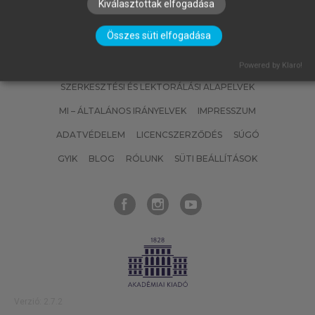
Kiválasztottak elfogadása
Összes süti elfogadása
SZERZŐKNEK
CÉGEKNEK
KÖNYVTÁROSOKNAK
Powered by Klaro!
SZERKESZTÉSI ÉS LEKTORÁLÁSI ALAPELVEK
MI – ÁLTALÁNOS IRÁNYELVEK
IMPRESSZUM
ADATVÉDELEM
LICENCSZERZŐDÉS
SÚGÓ
GYIK
BLOG
RÓLUNK
SÜTI BEÁLLÍTÁSOK
Verzió: 2.7.2