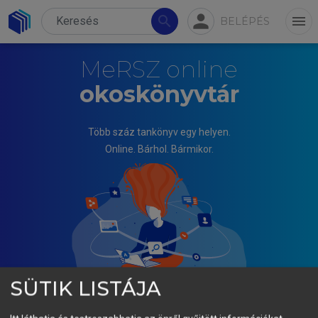
person
search
menu
BELÉPÉS
MeRSZ online
okoskönyvtár
Több száz tankönyv egy helyen.
Online. Bárhol. Bármikor.
SÜTIK LISTÁJA
LŐRINC LÁSZLÓ