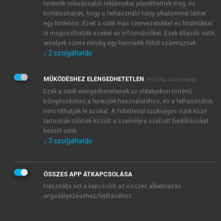
hirdetők relevánsabb reklámokat jeleníthetnek meg, és
korlátozhatják, hogy a felhasználó hány alkalommal láthat
egy hirdetést. Ezek a sütik más szervezetekkel és hirdetőkkel
is megoszthatják ezeket az információkat. Ezek állandó sütik,
amelyek szinte mindig egy harmadik féltől származnak.
↓
2
szolgáltatás
MŰKÖDÉSHEZ ELENGEDHETETLEN
(mindig szükséges)
Ezek a sütik elengedhetetlenek az oldalunkon történő
böngészéshez,a funkciók használatához, és a felhasználók
nem tilthatják le azokat. A feltétlenül szükséges sütik közé
tartoznak többek között a személyre szabott beállításokat
kezelő sütik.
↓
3
szolgáltatás
ÖSSZES APP ÁTKAPCSOLÁSA
Használja ezt a kapcsolót az összes alkalmazás
engedélyezéséhez/letiltásához.
TARTALOMJEGYZÉK