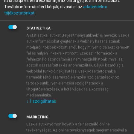
Itt láthatja és testreszabhatja az önről gyűjtött információkat.
Életmódtörténet II.
További információért kérjük, olvasd el az
adatvédelmi
tájékoztatónkat
.
Középkor
STATISZTIKA
A statisztikai sütiket „teljesítménysütiknek” is nevezik. Ezek a
menu_book
OLVASÁS
sütik információkat gyűjtenek a webhely használatának
módjáról, többek között arról, hogy milyen oldalakat keresett
fel és milyen linkekre kattintott. Ezek az információk a
felhasználó azonosítására nem használhatóak, mivel az
A hűbériség kialakulása
adatok összesítettek és anonimizáltak. Céljuk kizárólag a
weboldal funkcióinak javítása. Ezek közé tartoznak a
A középkori társadalom másik fontos csoportja volt a
harmadik féltől származó elemzési szolgáltatásokhoz
tartozó sütik; ilyen elemzési szolgáltatások a
földbirtokos réteg, a nemesség vagy – amivel a XI.
látogatóelemzések, a hőtérképek és a közösségi
századtól Nyugat-Európában részben azonos – a
médiaanalitika.
lovagság.
↓
1
szolgáltatás
MARKETING
Ezek a sütik nyomon követik a felhasználó online
tevékenységét. Az online tevékenységek megismerésével a