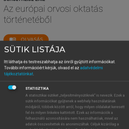
Az európai orvosi oktatás
történetéből
menu_book
OLVASÁS
SÜTIK LISTÁJA
Itt láthatja és testreszabhatja az önről gyűjtött információkat.
Ajánlás
További információért kérjük, olvasd el az
adatvédelmi
tájékoztatónkat
.
Az orvostörténelem az orvostudomány dinamikusan
fejlődő ága. Az átfogó művelődéstörténet része.
STATISZTIKA
Művelése tudományos igényű alkotó folyamat. Az
A statisztikai sütiket „teljesítménysütiknek” is nevezik. Ezek a
sütik információkat gyűjtenek a webhely használatának
orvosi hivatás gyakorlásához szükséges tudás
módjáról, többek között arról, hogy milyen oldalakat keresett
megalapozásának fontos építőköve. Ortega írja: „A
fel és milyen linkekre kattintott. Ezek az információk a
medicina történetének ismerete az orvosi műveltség
felhasználó azonosítására nem használhatóak, mivel az
alapja; nélküle a gyógyító nem orvos, csak
adatok összesítettek és anonimizáltak. Céljuk kizárólag a