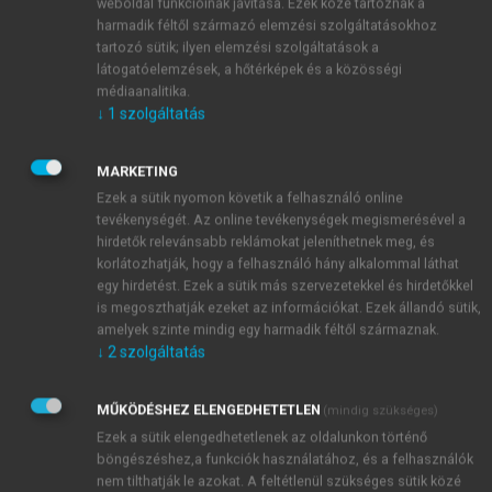
»szakbarbár«”.
weboldal funkcióinak javítása. Ezek közé tartoznak a
harmadik féltől származó elemzési szolgáltatásokhoz
Véleményével egyetértve azt is meg kell
tartozó sütik; ilyen elemzési szolgáltatások a
állapítanunk, hogy letűnőfélben vannak a
látogatóelemzések, a hőtérképek és a közösségi
polihisztorok, a sokoldalú, az egyetemes tudás
médiaanalitika.
összefüggéseit ismerő, kiemelkedő személyiségek.
↓
1
szolgáltatás
Schultheisz Emil professzort munkásságának
összegzése alapján méltán sorolhatjuk közéjük.
MARKETING
Könyvével egy orvostudós munkáját veheti kezébe az
Ezek a sütik nyomon követik a felhasználó online
olvasó. Elemezhetjük annak orvostörténeti, mint
tevékenységét. Az online tevékenységek megismerésével a
filozófiai tartalmát. A szerző általános érvényű
hirdetők relevánsabb reklámokat jeleníthetnek meg, és
üzenetet közvetít. Azzal tünteti ki olvasóját, hogy
korlátozhatják, hogy a felhasználó hány alkalommal láthat
egy hirdetést. Ezek a sütik más szervezetekkel és hirdetőkkel
megajándékozza a szellemi tudásgyarapodás
is megoszthatják ezeket az információkat. Ezek állandó sütik,
érzésével. Az orvostörténeti kutatásainak
amelyek szinte mindig egy harmadik féltől származnak.
vezérfonalát, az adja, hogy az oktatás történetét a
↓
2
szolgáltatás
történelem változásainak tükrében idézi elénk.
A fejezeteket történelmi-filozófiai módszerrel,
MŰKÖDÉSHEZ ELENGEDHETETLEN
(mindig szükséges)
kritikus oknyomozó szemlélettel kapcsolja össze. A
Ezek a sütik elengedhetetlenek az oldalunkon történő
középkori és a koraújkori európai civilizáció
böngészéshez,a funkciók használatához, és a felhasználók
orvostörténetét, az ókori orvostörténet vívmányaival
nem tilthatják le azokat. A feltétlenül szükséges sütik közé