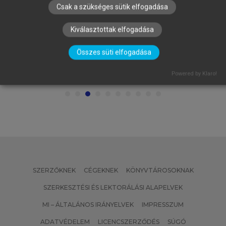
Csak a szükséges sütik elfogadása
Kiválasztottak elfogadása
FALUS ANDRÁS, BUZÁS EDIT, HOLUB
MARIANNA CSILLA, RAJNAVÖLGYI
Összes süti elfogadása
ÉVA (SZERK.)
Az immunológia alapjai
Powered by Klaro!
SZERZŐKNEK
CÉGEKNEK
KÖNYVTÁROSOKNAK
SZERKESZTÉSI ÉS LEKTORÁLÁSI ALAPELVEK
MI – ÁLTALÁNOS IRÁNYELVEK
IMPRESSZUM
ADATVÉDELEM
LICENCSZERZŐDÉS
SÚGÓ