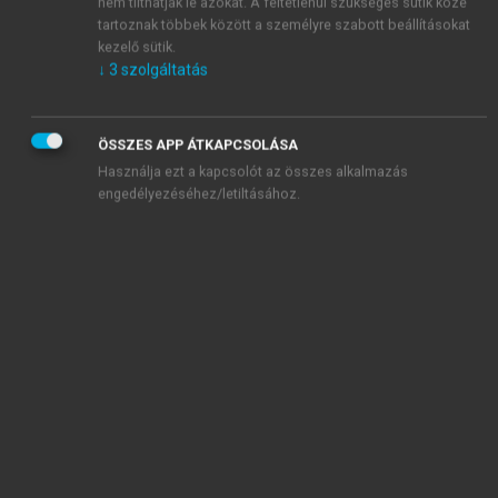
Averroës (ibn Rusd)
nem tilthatják le azokat. A feltétlenül szükséges sütik közé
tartoznak többek között a személyre szabott beállításokat
Avicenna (ibn Szína)
kezelő sütik.
↓
3
szolgáltatás
B
Baader, Gerhard
ÖSSZES APP ÁTKAPCSOLÁSA
Baas, Karol
Használja ezt a kapcsolót az összes alkalmazás
Bacchini, Benedetto
engedélyezéséhez/letiltásához.
Bachem, Rolf
Bachmann, Peter
Bacon, Francis (verulami)
Baeumker, Clemens
Bährens, Ernst 203
Balbus, Johannes de Janua
Bämler, Hans
Barbaro, Ermolao (Hermolaus Barbarus)
Barge, Hermann
Bartholinus, Casparus
Bartholinus, Casparus sen.