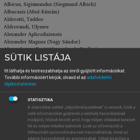
Albicus, Sigismundus (Siegmund Albich)
Albucasis (Abul-Kászim)
Alderotti, Taddeo
Aldrovandi, Ulysses
Alexander Aphrodisiensis
Alexander Magnus (Nagy Sándor)
Alexander, trallesi (Alexander de Tralles)
SÜTIK LISTÁJA
Alfarabius (al-Farábi, Abu Naszr Muhammad ibn
Muhammad)
Alfredus Anglicus
Itt láthatja és testreszabhatja az önről gyűjtött információkat.
További információért kérjük, olvasd el az
adatvédelmi
Algazel (al-Gazáli, Abu-Hámid Muhammad)
tájékoztatónkat
.
Almenar, Juan (Johannes Almenar)
Ambrosius (Szent Ambrus)
STATISZTIKA
Amerbach, Veit
A statisztikai sütiket „teljesítménysütiknek” is nevezik. Ezek a
Andernach, Winther van
sütik információkat gyűjtenek a webhely használatának
Andromachos (Andromakhosz, krétai)
módjáról, többek között arról, hogy milyen oldalakat keresett
Anselm, Canterbury-i (Anselm de Canterbury)
fel és milyen linkekre kattintott. Ezek az információk a
Anthimus
felhasználó azonosítására nem használhatóak, mivel az
Antiphanes (Antiphanész, déloszi)
adatok összesítettek és anonimizáltak. Céljuk kizárólag a