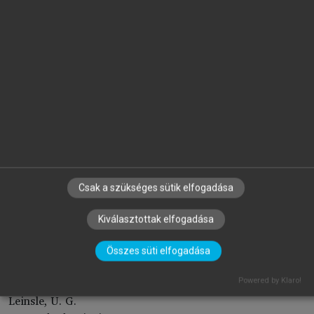
Kühn, Carl Gottlob
Kühnel, Harry
L
Lactantius, Lucius Caecilius Firmianus
Lain-Entralgo, P.
Lajos, XI. (császár)
Lakatos Imre
Lamola, Giovanni
Lanfranco (Lanfranchi da Milano)
Csak a szükséges sütik elfogadása
Langlois, Charles Victor
Lardet, Pierre
Kiválasztottak elfogadása
Laurentianus, Laurentius
Laux, R.
Összes süti elfogadása
Lawn, Brian
Leibniz, Gottfried Wilhelm
Powered by Klaro!
Leinsle, U. G.