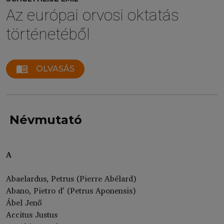
Az európai orvosi oktatás
történetéből
menu_book
OLVASÁS
Névmutató
A
Abaelardus, Petrus (Pierre Abélard)
Abano, Pietro d’ (Petrus Aponensis)
Ábel Jenő
Accitus Justus