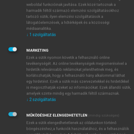
weboldal funkcióinak javítása. Ezek közé tartoznak a
Antyllos
harmadik féltől származó elemzési szolgáltatásokhoz
Apáczai Csere János
tartozó sütik; ilyen elemzési szolgáltatások a
Apelles (Apellész)
látogatóelemzések, a hőtérképek és a közösségi
Apollinaris, Caius Sidonius
médiaanalitika.
Apollon (Apolló)
↓
1
szolgáltatás
Aquila, Giovanni d’
Aquinói Szt. Tamás
MARKETING
Aratos (Aratosz, szoloi)
Ezek a sütik nyomon követik a felhasználó online
Archimedes (Arkhimédész)
tevékenységét. Az online tevékenységek megismerésével a
Argiropulos
hirdetők relevánsabb reklámokat jeleníthetnek meg, és
korlátozhatják, hogy a felhasználó hány alkalommal láthat
Aristoteles (Arisztotelész)
egy hirdetést. Ezek a sütik más szervezetekkel és hirdetőkkel
Armand, Jean de St.
is megoszthatják ezeket az információkat. Ezek állandó sütik,
Artaxerxes (Artaxerxész)
amelyek szinte mindig egy harmadik féltől származnak.
Artorius (Lucius A. Castus)
↓
2
szolgáltatás
Asklepios (Aszklépiosz, Aesculapius)
Augustinus Aurelius (Szent Ágoston)
MŰKÖDÉSHEZ ELENGEDHETETLEN
(mindig szükséges)
Aurelianus, Lucius Domitius
Ezek a sütik elengedhetetlenek az oldalunkon történő
Ausonius, Decimus Magnus
böngészéshez,a funkciók használatához, és a felhasználók