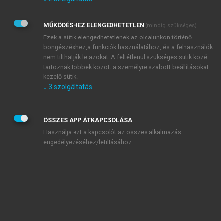
Kérek értesítést az Akadémiai Kiadó Zrt. újdonságairól,
akcióiról.
MŰKÖDÉSHEZ ELENGEDHETETLEN
(mindig szükséges)
Az
Adatkezelési tájékoztatóban
foglaltakat tudomásul
veszem és elfogadom.
Ezek a sütik elengedhetetlenek az oldalunkon történő
Az
Általános vásárlási feltételeket
, valamint a
szotar.net
és a
böngészéshez,a funkciók használatához, és a felhasználók
mersz.hu
oldalak licencszerződéseiben foglaltakat
nem tilthatják le azokat. A feltétlenül szükséges sütik közé
tudomásul veszem és elfogadom.
tartoznak többek között a személyre szabott beállításokat
kezelő sütik.
↓
3
szolgáltatás
KIPRÓBÁLOM
ÖSSZES APP ÁTKAPCSOLÁSA
Használja ezt a kapcsolót az összes alkalmazás
engedélyezéséhez/letiltásához.
MIÉRT ÉRDEMES A MERSZ ONLINE
OKOSKÖNYVTÁRAT HASZNÁLNI?