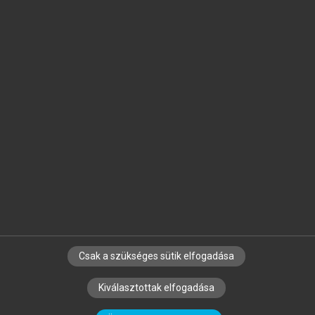
Jelöld meg a számodra fontos részeket, és
készíts
saját
jegyzeteket!
Egyéni előfizetéssel további
MeRSZ+ funkciókat
és
tartalmakat is elérhetsz.
Csak a szükséges sütik elfogadása
SZERZŐKNEK
CÉGEKNEK
KÖNYVTÁROSOKNAK
Kiválasztottak elfogadása
SZERKESZTÉSI ÉS LEKTORÁLÁSI ALAPELVEK