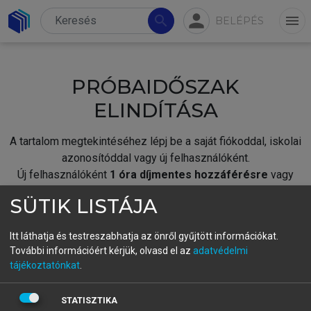
person
search
menu
BELÉPÉS
PRÓBAIDŐSZAK
ELINDÍTÁSA
A tartalom megtekintéséhez lépj be a saját fiókoddal, iskolai
azonosítóddal vagy új felhasználóként.
Új felhasználóként
1 óra díjmentes hozzáférésre
vagy
jogosult.
SÜTIK LISTÁJA
A próbaidőszak elindításához,
jelentkezz
be meglévő
fiókoddal,
vagy hozz létre új fiókot.
Itt láthatja és testreszabhatja az önről gyűjtött információkat.
További információért kérjük, olvasd el az
adatvédelmi
A regisztráció után a
próbaidőszak
automatikusan
elindul.
tájékoztatónkat
.
BELÉPÉS SAJÁT FIÓKKAL
STATISZTIKA