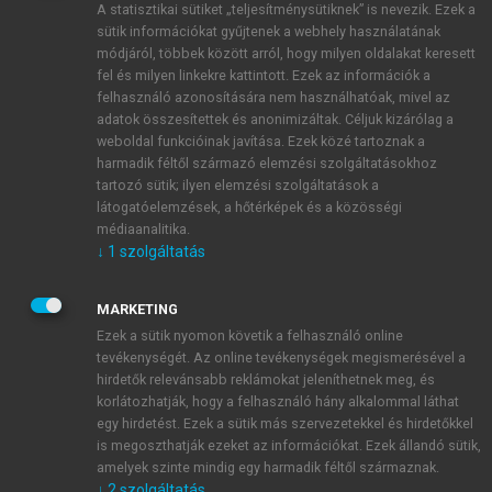
A statisztikai sütiket „teljesítménysütiknek” is nevezik. Ezek a
sütik információkat gyűjtenek a webhely használatának
módjáról, többek között arról, hogy milyen oldalakat keresett
ÚJ FIÓK LÉTREHOZÁSA
fel és milyen linkekre kattintott. Ezek az információk a
1 óra díjmentes hozzáférés
felhasználó azonosítására nem használhatóak, mivel az
adatok összesítettek és anonimizáltak. Céljuk kizárólag a
weboldal funkcióinak javítása. Ezek közé tartoznak a
E-MAIL-CÍM
harmadik féltől származó elemzési szolgáltatásokhoz
tartozó sütik; ilyen elemzési szolgáltatások a
látogatóelemzések, a hőtérképek és a közösségi
NÉV
médiaanalitika.
↓
1
szolgáltatás
JELSZÓ
MARKETING
Ezek a sütik nyomon követik a felhasználó online
tevékenységét. Az online tevékenységek megismerésével a
JELSZÓ ÚJRA
hirdetők relevánsabb reklámokat jeleníthetnek meg, és
korlátozhatják, hogy a felhasználó hány alkalommal láthat
egy hirdetést. Ezek a sütik más szervezetekkel és hirdetőkkel
is megoszthatják ezeket az információkat. Ezek állandó sütik,
Kérek értesítést a MeRSZ újdonságairól, akcióiról.
amelyek szinte mindig egy harmadik féltől származnak.
↓
2
szolgáltatás