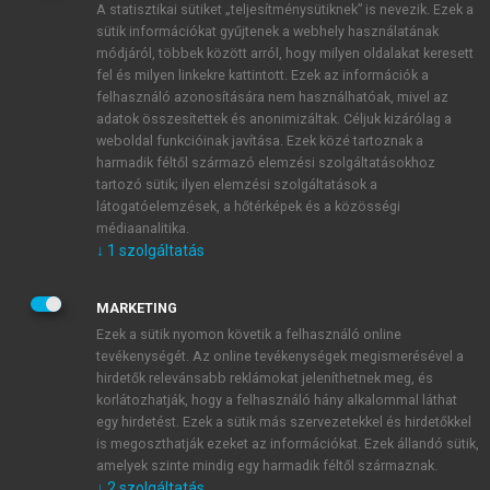
A statisztikai sütiket „teljesítménysütiknek” is nevezik. Ezek a
sütik információkat gyűjtenek a webhely használatának
módjáról, többek között arról, hogy milyen oldalakat keresett
ÚJ FIÓK LÉTREHOZÁSA
fel és milyen linkekre kattintott. Ezek az információk a
1 óra díjmentes hozzáférés
felhasználó azonosítására nem használhatóak, mivel az
adatok összesítettek és anonimizáltak. Céljuk kizárólag a
weboldal funkcióinak javítása. Ezek közé tartoznak a
E-MAIL-CÍM
harmadik féltől származó elemzési szolgáltatásokhoz
tartozó sütik; ilyen elemzési szolgáltatások a
látogatóelemzések, a hőtérképek és a közösségi
NÉV
médiaanalitika.
↓
1
szolgáltatás
JELSZÓ
MARKETING
Ezek a sütik nyomon követik a felhasználó online
tevékenységét. Az online tevékenységek megismerésével a
JELSZÓ ÚJRA
hirdetők relevánsabb reklámokat jeleníthetnek meg, és
korlátozhatják, hogy a felhasználó hány alkalommal láthat
egy hirdetést. Ezek a sütik más szervezetekkel és hirdetőkkel
is megoszthatják ezeket az információkat. Ezek állandó sütik,
Kérek értesítést a MeRSZ újdonságairól, akcióiról.
amelyek szinte mindig egy harmadik féltől származnak.
↓
2
szolgáltatás