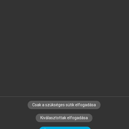
Jelöld meg a számodra fontos részeket, és
készíts
saját
jegyzeteket!
Egyéni előfizetéssel további
MeRSZ+ funkciókat
és
tartalmakat is elérhetsz.
Csak a szükséges sütik elfogadása
SZERZŐKNEK
CÉGEKNEK
KÖNYVTÁROSOKNAK
Kiválasztottak elfogadása
SZERKESZTÉSI ÉS LEKTORÁLÁSI ALAPELVEK