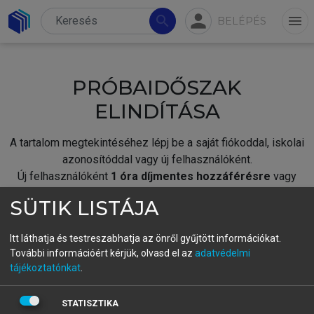
person
search
menu
BELÉPÉS
PRÓBAIDŐSZAK
ELINDÍTÁSA
A tartalom megtekintéséhez lépj be a saját fiókoddal, iskolai
azonosítóddal vagy új felhasználóként.
Új felhasználóként
1 óra díjmentes hozzáférésre
vagy
jogosult.
SÜTIK LISTÁJA
A próbaidőszak elindításához,
jelentkezz
be meglévő
fiókoddal,
vagy hozz létre új fiókot.
Itt láthatja és testreszabhatja az önről gyűjtött információkat.
További információért kérjük, olvasd el az
adatvédelmi
A regisztráció után a
próbaidőszak
automatikusan
elindul.
tájékoztatónkat
.
BELÉPÉS SAJÁT FIÓKKAL
STATISZTIKA