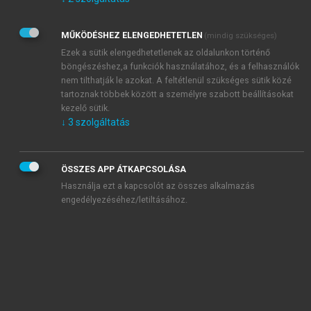
Kérek értesítést az Akadémiai Kiadó Zrt. újdonságairól,
akcióiról.
MŰKÖDÉSHEZ ELENGEDHETETLEN
(mindig szükséges)
Az
Adatkezelési tájékoztatóban
foglaltakat tudomásul
veszem és elfogadom.
Ezek a sütik elengedhetetlenek az oldalunkon történő
Az
Általános vásárlási feltételeket
, valamint a
szotar.net
és a
böngészéshez,a funkciók használatához, és a felhasználók
mersz.hu
oldalak licencszerződéseiben foglaltakat
nem tilthatják le azokat. A feltétlenül szükséges sütik közé
tudomásul veszem és elfogadom.
tartoznak többek között a személyre szabott beállításokat
kezelő sütik.
↓
3
szolgáltatás
KIPRÓBÁLOM
ÖSSZES APP ÁTKAPCSOLÁSA
Használja ezt a kapcsolót az összes alkalmazás
engedélyezéséhez/letiltásához.
MIÉRT ÉRDEMES A MERSZ ONLINE
OKOSKÖNYVTÁRAT HASZNÁLNI?