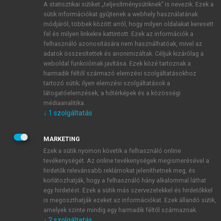
A statisztikai sütiket „teljesítménysütiknek” is nevezik. Ezek a
sütik információkat gyűjtenek a webhely használatának
módjáról, többek között arról, hogy milyen oldalakat keresett
ÚJ FIÓK LÉTREHOZÁSA
fel és milyen linkekre kattintott. Ezek az információk a
1 óra díjmentes hozzáférés
felhasználó azonosítására nem használhatóak, mivel az
adatok összesítettek és anonimizáltak. Céljuk kizárólag a
weboldal funkcióinak javítása. Ezek közé tartoznak a
E-MAIL-CÍM
harmadik féltől származó elemzési szolgáltatásokhoz
tartozó sütik; ilyen elemzési szolgáltatások a
látogatóelemzések, a hőtérképek és a közösségi
NÉV
médiaanalitika.
↓
1
szolgáltatás
JELSZÓ
MARKETING
Ezek a sütik nyomon követik a felhasználó online
tevékenységét. Az online tevékenységek megismerésével a
JELSZÓ ÚJRA
hirdetők relevánsabb reklámokat jeleníthetnek meg, és
korlátozhatják, hogy a felhasználó hány alkalommal láthat
egy hirdetést. Ezek a sütik más szervezetekkel és hirdetőkkel
is megoszthatják ezeket az információkat. Ezek állandó sütik,
Kérek értesítést a MeRSZ újdonságairól, akcióiról.
amelyek szinte mindig egy harmadik féltől származnak.
↓
2
szolgáltatás