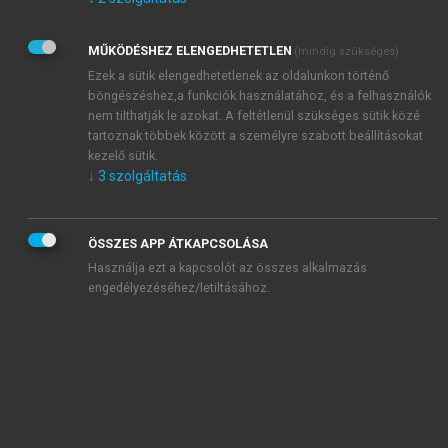
Kérek értesítést az Akadémiai Kiadó Zrt. újdonságairól,
akcióiról.
MŰKÖDÉSHEZ ELENGEDHETETLEN
(mindig szükséges)
Az
Adatkezelési tájékoztatóban
foglaltakat tudomásul
veszem és elfogadom.
Ezek a sütik elengedhetetlenek az oldalunkon történő
Az
Általános vásárlási feltételeket
, valamint a
szotar.net
és a
böngészéshez,a funkciók használatához, és a felhasználók
mersz.hu
oldalak licencszerződéseiben foglaltakat
nem tilthatják le azokat. A feltétlenül szükséges sütik közé
tudomásul veszem és elfogadom.
tartoznak többek között a személyre szabott beállításokat
kezelő sütik.
↓
3
szolgáltatás
KIPRÓBÁLOM
ÖSSZES APP ÁTKAPCSOLÁSA
Használja ezt a kapcsolót az összes alkalmazás
engedélyezéséhez/letiltásához.
MIÉRT ÉRDEMES A MERSZ ONLINE
OKOSKÖNYVTÁRAT HASZNÁLNI?