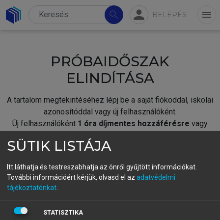
person
search
menu
BELÉPÉS
PRÓBAIDŐSZAK
ELINDÍTÁSA
A tartalom megtekintéséhez lépj be a saját fiókoddal, iskolai
azonosítóddal vagy új felhasználóként.
Új felhasználóként
1 óra díjmentes hozzáférésre
vagy
jogosult.
SÜTIK LISTÁJA
A próbaidőszak elindításához,
jelentkezz
be meglévő
fiókoddal,
vagy hozz létre új fiókot.
Itt láthatja és testreszabhatja az önről gyűjtött információkat.
További információért kérjük, olvasd el az
adatvédelmi
A regisztráció után a
próbaidőszak
automatikusan
elindul.
tájékoztatónkat
.
BELÉPÉS SAJÁT FIÓKKAL
STATISZTIKA