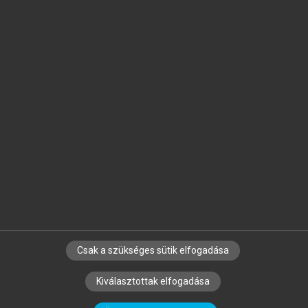
Jelöld meg a számodra fontos részeket, és
készíts
saját
jegyzeteket!
Egyéni előfizetéssel további
MeRSZ+ funkciókat
és
tartalmakat is elérhetsz.
Csak a szükséges sütik elfogadása
SZERZŐKNEK
CÉGEKNEK
KÖNYVTÁROSOKNAK
Kiválasztottak elfogadása
SZERKESZTÉSI ÉS LEKTORÁLÁSI ALAPELVEK