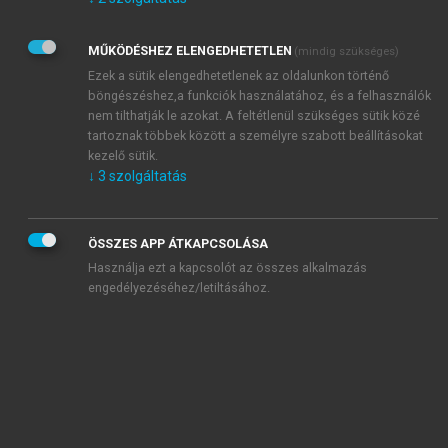
Kérek értesítést az Akadémiai Kiadó Zrt. újdonságairól,
akcióiról.
MŰKÖDÉSHEZ ELENGEDHETETLEN
(mindig szükséges)
Az
Adatkezelési tájékoztatóban
foglaltakat tudomásul
veszem és elfogadom.
Ezek a sütik elengedhetetlenek az oldalunkon történő
Az
Általános vásárlási feltételeket
, valamint a
szotar.net
és a
böngészéshez,a funkciók használatához, és a felhasználók
mersz.hu
oldalak licencszerződéseiben foglaltakat
nem tilthatják le azokat. A feltétlenül szükséges sütik közé
tudomásul veszem és elfogadom.
tartoznak többek között a személyre szabott beállításokat
kezelő sütik.
↓
3
szolgáltatás
KIPRÓBÁLOM
ÖSSZES APP ÁTKAPCSOLÁSA
Használja ezt a kapcsolót az összes alkalmazás
engedélyezéséhez/letiltásához.
MIÉRT ÉRDEMES A MERSZ ONLINE
OKOSKÖNYVTÁRAT HASZNÁLNI?