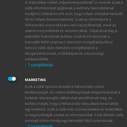
A statisztikai sütiket „teljesítménysütiknek” is nevezik. Ezek a
sütik információkat gyűjtenek a webhely használatának
módjáról, többek között arról, hogy milyen oldalakat keresett
ÚJ FIÓK LÉTREHOZÁSA
fel és milyen linkekre kattintott. Ezek az információk a
1 óra díjmentes hozzáférés
felhasználó azonosítására nem használhatóak, mivel az
adatok összesítettek és anonimizáltak. Céljuk kizárólag a
weboldal funkcióinak javítása. Ezek közé tartoznak a
E-MAIL-CÍM
harmadik féltől származó elemzési szolgáltatásokhoz
tartozó sütik; ilyen elemzési szolgáltatások a
látogatóelemzések, a hőtérképek és a közösségi
NÉV
médiaanalitika.
↓
1
szolgáltatás
JELSZÓ
MARKETING
Ezek a sütik nyomon követik a felhasználó online
tevékenységét. Az online tevékenységek megismerésével a
JELSZÓ ÚJRA
hirdetők relevánsabb reklámokat jeleníthetnek meg, és
korlátozhatják, hogy a felhasználó hány alkalommal láthat
egy hirdetést. Ezek a sütik más szervezetekkel és hirdetőkkel
is megoszthatják ezeket az információkat. Ezek állandó sütik,
Kérek értesítést a MeRSZ újdonságairól, akcióiról.
amelyek szinte mindig egy harmadik féltől származnak.
↓
2
szolgáltatás