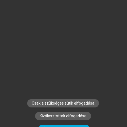
Jelöld meg a számodra fontos részeket, és
készíts
saját
jegyzeteket!
Egyéni előfizetéssel további
MeRSZ+ funkciókat
és
tartalmakat is elérhetsz.
Csak a szükséges sütik elfogadása
SZERZŐKNEK
CÉGEKNEK
KÖNYVTÁROSOKNAK
Kiválasztottak elfogadása
SZERKESZTÉSI ÉS LEKTORÁLÁSI ALAPELVEK