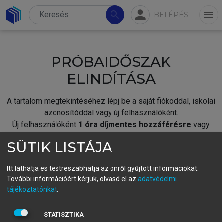
person
search
menu
BELÉPÉS
PRÓBAIDŐSZAK
ELINDÍTÁSA
A tartalom megtekintéséhez lépj be a saját fiókoddal, iskolai
azonosítóddal vagy új felhasználóként.
Új felhasználóként
1 óra díjmentes hozzáférésre
vagy
jogosult.
SÜTIK LISTÁJA
A próbaidőszak elindításához,
jelentkezz
be meglévő
fiókoddal,
vagy hozz létre új fiókot.
Itt láthatja és testreszabhatja az önről gyűjtött információkat.
További információért kérjük, olvasd el az
adatvédelmi
A regisztráció után a
próbaidőszak
automatikusan
elindul.
tájékoztatónkat
.
BELÉPÉS SAJÁT FIÓKKAL
STATISZTIKA