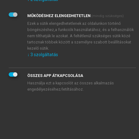
Kérek értesítést az Akadémiai Kiadó Zrt. újdonságairól,
akcióiról.
MŰKÖDÉSHEZ ELENGEDHETETLEN
(mindig szükséges)
Az
Adatkezelési tájékoztatóban
foglaltakat tudomásul
veszem és elfogadom.
Ezek a sütik elengedhetetlenek az oldalunkon történő
Az
Általános vásárlási feltételeket
, valamint a
szotar.net
és a
böngészéshez,a funkciók használatához, és a felhasználók
mersz.hu
oldalak licencszerződéseiben foglaltakat
nem tilthatják le azokat. A feltétlenül szükséges sütik közé
tudomásul veszem és elfogadom.
tartoznak többek között a személyre szabott beállításokat
kezelő sütik.
↓
3
szolgáltatás
KIPRÓBÁLOM
ÖSSZES APP ÁTKAPCSOLÁSA
Használja ezt a kapcsolót az összes alkalmazás
engedélyezéséhez/letiltásához.
MIÉRT ÉRDEMES A MERSZ ONLINE
OKOSKÖNYVTÁRAT HASZNÁLNI?