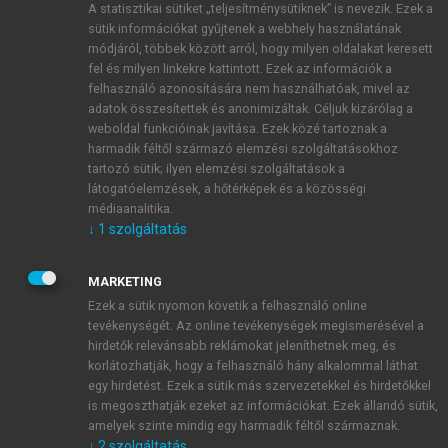
A statisztikai sütiket „teljesítménysütiknek” is nevezik. Ezek a
sütik információkat gyűjtenek a webhely használatának
módjáról, többek között arról, hogy milyen oldalakat keresett
ÚJ FIÓK LÉTREHOZÁSA
fel és milyen linkekre kattintott. Ezek az információk a
1 óra díjmentes hozzáférés
felhasználó azonosítására nem használhatóak, mivel az
adatok összesítettek és anonimizáltak. Céljuk kizárólag a
weboldal funkcióinak javítása. Ezek közé tartoznak a
E-MAIL-CÍM
harmadik féltől származó elemzési szolgáltatásokhoz
tartozó sütik; ilyen elemzési szolgáltatások a
látogatóelemzések, a hőtérképek és a közösségi
NÉV
médiaanalitika.
↓
1
szolgáltatás
JELSZÓ
MARKETING
Ezek a sütik nyomon követik a felhasználó online
tevékenységét. Az online tevékenységek megismerésével a
JELSZÓ ÚJRA
hirdetők relevánsabb reklámokat jeleníthetnek meg, és
korlátozhatják, hogy a felhasználó hány alkalommal láthat
egy hirdetést. Ezek a sütik más szervezetekkel és hirdetőkkel
is megoszthatják ezeket az információkat. Ezek állandó sütik,
Kérek értesítést a MeRSZ újdonságairól, akcióiról.
amelyek szinte mindig egy harmadik féltől származnak.
↓
2
szolgáltatás