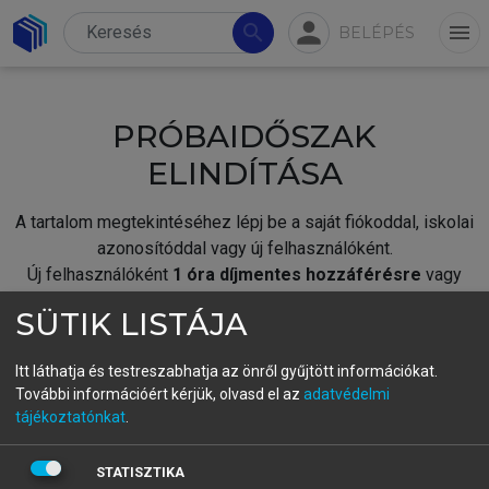
person
search
menu
BELÉPÉS
PRÓBAIDŐSZAK
ELINDÍTÁSA
A tartalom megtekintéséhez lépj be a saját fiókoddal, iskolai
azonosítóddal vagy új felhasználóként.
Új felhasználóként
1 óra díjmentes hozzáférésre
vagy
jogosult.
SÜTIK LISTÁJA
A próbaidőszak elindításához,
jelentkezz
be meglévő
fiókoddal,
vagy hozz létre új fiókot.
Itt láthatja és testreszabhatja az önről gyűjtött információkat.
További információért kérjük, olvasd el az
adatvédelmi
A regisztráció után a
próbaidőszak
automatikusan
elindul.
tájékoztatónkat
.
BELÉPÉS SAJÁT FIÓKKAL
STATISZTIKA