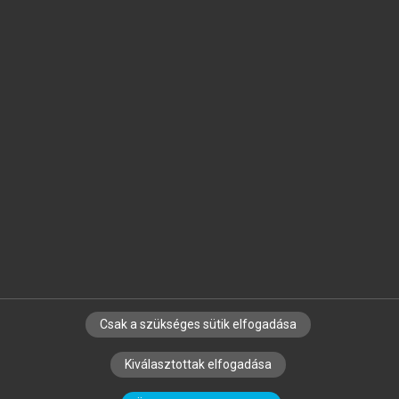
Jelöld meg a számodra fontos részeket, és
készíts
saját
jegyzeteket!
Egyéni előfizetéssel további
MeRSZ+ funkciókat
és
tartalmakat is elérhetsz.
Csak a szükséges sütik elfogadása
SZERZŐKNEK
CÉGEKNEK
KÖNYVTÁROSOKNAK
Kiválasztottak elfogadása
SZERKESZTÉSI ÉS LEKTORÁLÁSI ALAPELVEK