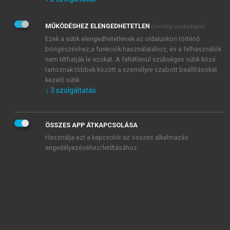
Kérek értesítést az Akadémiai Kiadó Zrt. újdonságairól,
akcióiról.
MŰKÖDÉSHEZ ELENGEDHETETLEN
(mindig szükséges)
Az
Adatkezelési tájékoztatóban
foglaltakat tudomásul
veszem és elfogadom.
Ezek a sütik elengedhetetlenek az oldalunkon történő
Az
Általános vásárlási feltételeket
, valamint a
szotar.net
és a
böngészéshez,a funkciók használatához, és a felhasználók
mersz.hu
oldalak licencszerződéseiben foglaltakat
nem tilthatják le azokat. A feltétlenül szükséges sütik közé
tudomásul veszem és elfogadom.
tartoznak többek között a személyre szabott beállításokat
kezelő sütik.
↓
3
szolgáltatás
KIPRÓBÁLOM
ÖSSZES APP ÁTKAPCSOLÁSA
Használja ezt a kapcsolót az összes alkalmazás
engedélyezéséhez/letiltásához.
MIÉRT ÉRDEMES A MERSZ ONLINE
OKOSKÖNYVTÁRAT HASZNÁLNI?