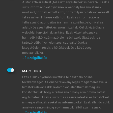
A statisztikai sütiket „teljesítménysütiknek” is nevezik. Ezek a
sütik információkat gyűjtenek a webhely használatának
módjáról, többek között arról, hogy milyen oldalakat keresett
ÚJ FIÓK LÉTREHOZÁSA
fel és milyen linkekre kattintott. Ezek az információk a
1 óra díjmentes hozzáférés
felhasználó azonosítására nem használhatóak, mivel az
adatok összesítettek és anonimizáltak. Céljuk kizárólag a
weboldal funkcióinak javítása. Ezek közé tartoznak a
E-MAIL-CÍM
harmadik féltől származó elemzési szolgáltatásokhoz
tartozó sütik; ilyen elemzési szolgáltatások a
látogatóelemzések, a hőtérképek és a közösségi
NÉV
médiaanalitika.
↓
1
szolgáltatás
JELSZÓ
MARKETING
Ezek a sütik nyomon követik a felhasználó online
tevékenységét. Az online tevékenységek megismerésével a
JELSZÓ ÚJRA
hirdetők relevánsabb reklámokat jeleníthetnek meg, és
korlátozhatják, hogy a felhasználó hány alkalommal láthat
egy hirdetést. Ezek a sütik más szervezetekkel és hirdetőkkel
is megoszthatják ezeket az információkat. Ezek állandó sütik,
Kérek értesítést a MeRSZ újdonságairól, akcióiról.
amelyek szinte mindig egy harmadik féltől származnak.
↓
2
szolgáltatás