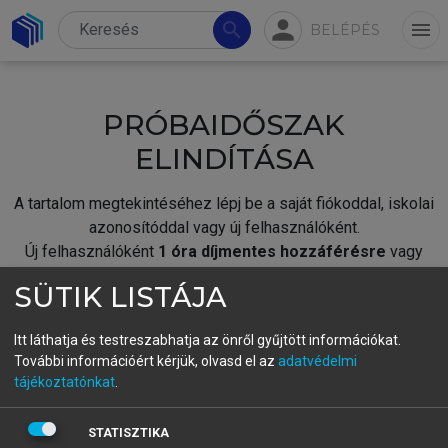
person
search
menu
BELÉPÉS
PRÓBAIDŐSZAK
ELINDÍTÁSA
A tartalom megtekintéséhez lépj be a saját fiókoddal, iskolai
azonosítóddal vagy új felhasználóként.
Új felhasználóként
1 óra díjmentes hozzáférésre
vagy
jogosult.
SÜTIK LISTÁJA
A próbaidőszak elindításához,
jelentkezz
be meglévő
fiókoddal,
vagy hozz létre új fiókot.
Itt láthatja és testreszabhatja az önről gyűjtött információkat.
További információért kérjük, olvasd el az
adatvédelmi
A regisztráció után a
próbaidőszak
automatikusan
elindul.
tájékoztatónkat
.
BELÉPÉS SAJÁT FIÓKKAL
STATISZTIKA