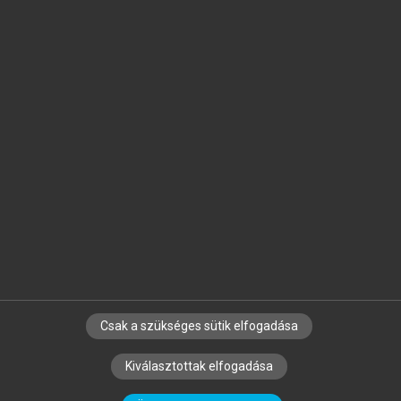
Jelöld meg a számodra fontos részeket, és
készíts
saját
jegyzeteket!
Egyéni előfizetéssel további
MeRSZ+ funkciókat
és
tartalmakat is elérhetsz.
Csak a szükséges sütik elfogadása
SZERZŐKNEK
CÉGEKNEK
KÖNYVTÁROSOKNAK
Kiválasztottak elfogadása
SZERKESZTÉSI ÉS LEKTORÁLÁSI ALAPELVEK