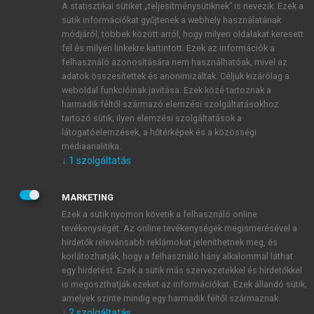
A statisztikai sütiket „teljesítménysütiknek” is nevezik. Ezek a
sütik információkat gyűjtenek a webhely használatának
módjáról, többek között arról, hogy milyen oldalakat keresett
ÚJ FIÓK LÉTREHOZÁSA
fel és milyen linkekre kattintott. Ezek az információk a
1 óra díjmentes hozzáférés
felhasználó azonosítására nem használhatóak, mivel az
adatok összesítettek és anonimizáltak. Céljuk kizárólag a
weboldal funkcióinak javítása. Ezek közé tartoznak a
E-MAIL-CÍM
harmadik féltől származó elemzési szolgáltatásokhoz
tartozó sütik; ilyen elemzési szolgáltatások a
látogatóelemzések, a hőtérképek és a közösségi
NÉV
médiaanalitika.
↓
1
szolgáltatás
JELSZÓ
MARKETING
Ezek a sütik nyomon követik a felhasználó online
tevékenységét. Az online tevékenységek megismerésével a
JELSZÓ ÚJRA
hirdetők relevánsabb reklámokat jeleníthetnek meg, és
korlátozhatják, hogy a felhasználó hány alkalommal láthat
egy hirdetést. Ezek a sütik más szervezetekkel és hirdetőkkel
is megoszthatják ezeket az információkat. Ezek állandó sütik,
Kérek értesítést a MeRSZ újdonságairól, akcióiról.
amelyek szinte mindig egy harmadik féltől származnak.
↓
2
szolgáltatás