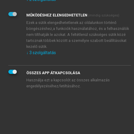
Kérek értesítést az Akadémiai Kiadó Zrt. újdonságairól,
akcióiról.
MŰKÖDÉSHEZ ELENGEDHETETLEN
(mindig szükséges)
Az
Adatkezelési tájékoztatóban
foglaltakat tudomásul
veszem és elfogadom.
Ezek a sütik elengedhetetlenek az oldalunkon történő
Az
Általános vásárlási feltételeket
, valamint a
szotar.net
és a
böngészéshez,a funkciók használatához, és a felhasználók
mersz.hu
oldalak licencszerződéseiben foglaltakat
nem tilthatják le azokat. A feltétlenül szükséges sütik közé
tudomásul veszem és elfogadom.
tartoznak többek között a személyre szabott beállításokat
kezelő sütik.
↓
3
szolgáltatás
KIPRÓBÁLOM
ÖSSZES APP ÁTKAPCSOLÁSA
Használja ezt a kapcsolót az összes alkalmazás
engedélyezéséhez/letiltásához.
MIÉRT ÉRDEMES A MERSZ ONLINE
OKOSKÖNYVTÁRAT HASZNÁLNI?