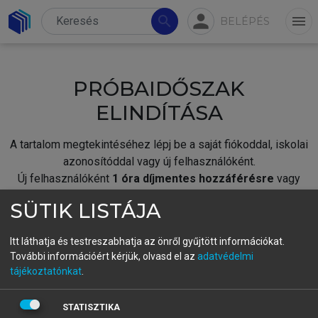
person
search
menu
BELÉPÉS
PRÓBAIDŐSZAK
ELINDÍTÁSA
A tartalom megtekintéséhez lépj be a saját fiókoddal, iskolai
azonosítóddal vagy új felhasználóként.
Új felhasználóként
1 óra díjmentes hozzáférésre
vagy
jogosult.
SÜTIK LISTÁJA
A próbaidőszak elindításához,
jelentkezz
be meglévő
fiókoddal,
vagy hozz létre új fiókot.
Itt láthatja és testreszabhatja az önről gyűjtött információkat.
További információért kérjük, olvasd el az
adatvédelmi
A regisztráció után a
próbaidőszak
automatikusan
elindul.
tájékoztatónkat
.
BELÉPÉS SAJÁT FIÓKKAL
STATISZTIKA