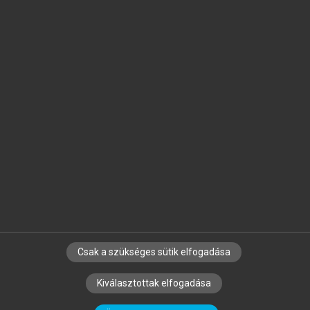
Jelöld meg a számodra fontos részeket, és
készíts
saját
jegyzeteket!
Egyéni előfizetéssel további
MeRSZ+ funkciókat
és
tartalmakat is elérhetsz.
Csak a szükséges sütik elfogadása
SZERZŐKNEK
CÉGEKNEK
KÖNYVTÁROSOKNAK
Kiválasztottak elfogadása
SZERKESZTÉSI ÉS LEKTORÁLÁSI ALAPELVEK