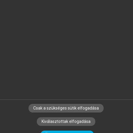
Jelöld meg a számodra fontos részeket, és
készíts
saját
jegyzeteket!
Egyéni előfizetéssel további
MeRSZ+ funkciókat
és
tartalmakat is elérhetsz.
Csak a szükséges sütik elfogadása
SZERZŐKNEK
CÉGEKNEK
KÖNYVTÁROSOKNAK
Kiválasztottak elfogadása
SZERKESZTÉSI ÉS LEKTORÁLÁSI ALAPELVEK