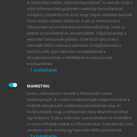
A statisztikai sütiket „teljesítménysütiknek” is nevezik. Ezek a
sütik információkat gyűjtenek a webhely használatának
módjáról, többek között arról, hogy milyen oldalakat keresett
ÚJ FIÓK LÉTREHOZÁSA
fel és milyen linkekre kattintott. Ezek az információk a
1 óra díjmentes hozzáférés
felhasználó azonosítására nem használhatóak, mivel az
adatok összesítettek és anonimizáltak. Céljuk kizárólag a
weboldal funkcióinak javítása. Ezek közé tartoznak a
E-MAIL-CÍM
harmadik féltől származó elemzési szolgáltatásokhoz
tartozó sütik; ilyen elemzési szolgáltatások a
látogatóelemzések, a hőtérképek és a közösségi
NÉV
médiaanalitika.
↓
1
szolgáltatás
JELSZÓ
MARKETING
Ezek a sütik nyomon követik a felhasználó online
tevékenységét. Az online tevékenységek megismerésével a
JELSZÓ ÚJRA
hirdetők relevánsabb reklámokat jeleníthetnek meg, és
korlátozhatják, hogy a felhasználó hány alkalommal láthat
egy hirdetést. Ezek a sütik más szervezetekkel és hirdetőkkel
is megoszthatják ezeket az információkat. Ezek állandó sütik,
Kérek értesítést a MeRSZ újdonságairól, akcióiról.
amelyek szinte mindig egy harmadik féltől származnak.
↓
2
szolgáltatás