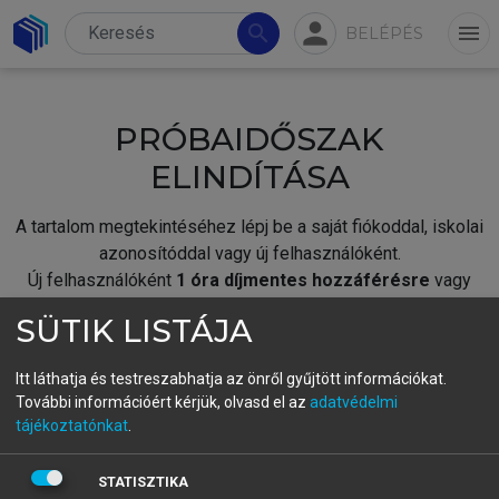
person
search
menu
BELÉPÉS
PRÓBAIDŐSZAK
ELINDÍTÁSA
A tartalom megtekintéséhez lépj be a saját fiókoddal, iskolai
azonosítóddal vagy új felhasználóként.
Új felhasználóként
1 óra díjmentes hozzáférésre
vagy
jogosult.
SÜTIK LISTÁJA
A próbaidőszak elindításához,
jelentkezz
be meglévő
fiókoddal,
vagy hozz létre új fiókot.
Itt láthatja és testreszabhatja az önről gyűjtött információkat.
További információért kérjük, olvasd el az
adatvédelmi
A regisztráció után a
próbaidőszak
automatikusan
elindul.
tájékoztatónkat
.
BELÉPÉS SAJÁT FIÓKKAL
STATISZTIKA