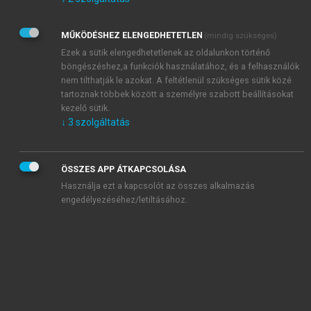
Kérek értesítést az Akadémiai Kiadó Zrt. újdonságairól,
akcióiról.
MŰKÖDÉSHEZ ELENGEDHETETLEN
(mindig szükséges)
Az
Adatkezelési tájékoztatóban
foglaltakat tudomásul
veszem és elfogadom.
Ezek a sütik elengedhetetlenek az oldalunkon történő
Az
Általános vásárlási feltételeket
, valamint a
szotar.net
és a
böngészéshez,a funkciók használatához, és a felhasználók
mersz.hu
oldalak licencszerződéseiben foglaltakat
nem tilthatják le azokat. A feltétlenül szükséges sütik közé
tudomásul veszem és elfogadom.
tartoznak többek között a személyre szabott beállításokat
kezelő sütik.
↓
3
szolgáltatás
KIPRÓBÁLOM
ÖSSZES APP ÁTKAPCSOLÁSA
Használja ezt a kapcsolót az összes alkalmazás
engedélyezéséhez/letiltásához.
MIÉRT ÉRDEMES A MERSZ ONLINE
OKOSKÖNYVTÁRAT HASZNÁLNI?