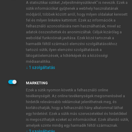
A statisztikai sütiket „teljesítménysütiknek” is nevezik. Ezek a
sütik információkat gyűjtenek a webhely használatának
módjáról, többek között arról, hogy milyen oldalakat keresett
ÚJ FIÓK LÉTREHOZÁSA
fel és milyen linkekre kattintott. Ezek az információk a
1 óra díjmentes hozzáférés
felhasználó azonosítására nem használhatóak, mivel az
adatok összesítettek és anonimizáltak. Céljuk kizárólag a
weboldal funkcióinak javítása. Ezek közé tartoznak a
E-MAIL-CÍM
harmadik féltől származó elemzési szolgáltatásokhoz
tartozó sütik; ilyen elemzési szolgáltatások a
látogatóelemzések, a hőtérképek és a közösségi
NÉV
médiaanalitika.
↓
1
szolgáltatás
JELSZÓ
MARKETING
Ezek a sütik nyomon követik a felhasználó online
tevékenységét. Az online tevékenységek megismerésével a
JELSZÓ ÚJRA
hirdetők relevánsabb reklámokat jeleníthetnek meg, és
korlátozhatják, hogy a felhasználó hány alkalommal láthat
egy hirdetést. Ezek a sütik más szervezetekkel és hirdetőkkel
is megoszthatják ezeket az információkat. Ezek állandó sütik,
Kérek értesítést a MeRSZ újdonságairól, akcióiról.
amelyek szinte mindig egy harmadik féltől származnak.
↓
2
szolgáltatás