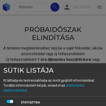
person
search
menu
BELÉPÉS
PRÓBAIDŐSZAK
ELINDÍTÁSA
A tartalom megtekintéséhez lépj be a saját fiókoddal, iskolai
azonosítóddal vagy új felhasználóként.
Új felhasználóként
1 óra díjmentes hozzáférésre
vagy
jogosult.
SÜTIK LISTÁJA
A próbaidőszak elindításához,
jelentkezz
be meglévő
fiókoddal,
vagy hozz létre új fiókot.
Itt láthatja és testreszabhatja az önről gyűjtött információkat.
További információért kérjük, olvasd el az
adatvédelmi
A regisztráció után a
próbaidőszak
automatikusan
elindul.
tájékoztatónkat
.
BELÉPÉS SAJÁT FIÓKKAL
STATISZTIKA