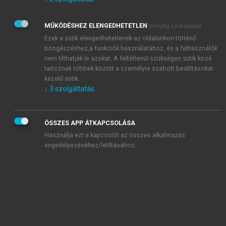
Kérek értesítést az Akadémiai Kiadó Zrt. újdonságairól,
akcióiról.
MŰKÖDÉSHEZ ELENGEDHETETLEN
(mindig szükséges)
Az
Adatkezelési tájékoztatóban
foglaltakat tudomásul
veszem és elfogadom.
Ezek a sütik elengedhetetlenek az oldalunkon történő
Az
Általános vásárlási feltételeket
, valamint a
szotar.net
és a
böngészéshez,a funkciók használatához, és a felhasználók
mersz.hu
oldalak licencszerződéseiben foglaltakat
nem tilthatják le azokat. A feltétlenül szükséges sütik közé
tudomásul veszem és elfogadom.
tartoznak többek között a személyre szabott beállításokat
kezelő sütik.
↓
3
szolgáltatás
KIPRÓBÁLOM
ÖSSZES APP ÁTKAPCSOLÁSA
Használja ezt a kapcsolót az összes alkalmazás
engedélyezéséhez/letiltásához.
MIÉRT ÉRDEMES A MERSZ ONLINE
OKOSKÖNYVTÁRAT HASZNÁLNI?