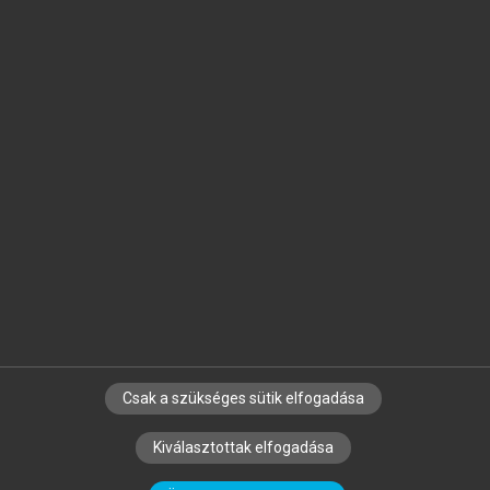
Jelöld meg a számodra fontos részeket, és
készíts
saját
jegyzeteket!
Egyéni előfizetéssel további
MeRSZ+ funkciókat
és
tartalmakat is elérhetsz.
Csak a szükséges sütik elfogadása
SZERZŐKNEK
CÉGEKNEK
KÖNYVTÁROSOKNAK
Kiválasztottak elfogadása
SZERKESZTÉSI ÉS LEKTORÁLÁSI ALAPELVEK