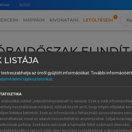
KNAK
SÚGÓ
VENCEIM
MAPPÁIM
KIVONATAIM
LETÖLTÉSEIM
ÓBAIDŐSZAK ELINDÍT
 LISTÁJA
intéséhez lépj be a saját fiókoddal, iskolai azonosítóddal vagy ú
és testreszabhatja az önről gyűjtött információkat.
További információért 
Új felhasználóként
1 óra díjmentes hozzáférésre
vagy jogosult
adatvédelmi tájékoztatónkat
.
k elindításához,
jelentkezz
be meglévő fiókoddal,
vagy hozz lé
A regisztráció után a
próbaidőszak
automatikusan
elindul.
TATISZTIKA
 statisztikai sütiket „teljesítménysütiknek” is nevezik. Ezek a sütik információka
ebhely használatának módjáról, többek között arról, hogy milyen oldalakat kere
ilyen linkekre kattintott. Ezek az információk a felhasználó azonosítására nem
ÚJ FIÓK 
ÁT FIÓKKAL
asználhatóak, mivel az adatok összesítettek és anonimizáltak. Céljuk kizáróla
1 óra díjme
unkcióinak javítása. Ezek közé tartoznak a harmadik féltől származó elemzési
zolgáltatásokhoz tartozó sütik; ilyen elemzési szolgáltatások a látogatóelemz