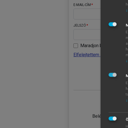
h
E-MAIL-CÍM
↓
JELSZÓ
E
m
a
Maradjon belépve
h
Elfelejtettem a jelszavamat
m
↓
BELÉ
M
E
h
t
↓
TANULÓ
Belépés intézmén
Ö
H