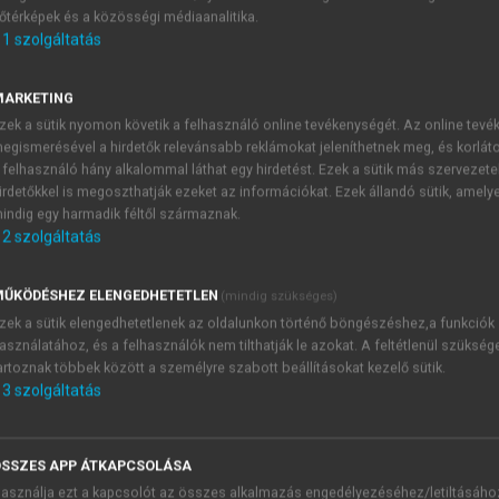
őtérképek és a közösségi médiaanalitika.
E-MAIL-CÍM
1
szolgáltatás
MARKETING
NÉV
zek a sütik nyomon követik a felhasználó online tevékenységét. Az online tev
egismerésével a hirdetők relevánsabb reklámokat jeleníthetnek meg, és korlát
 felhasználó hány alkalommal láthat egy hirdetést. Ezek a sütik más szervezete
JELSZÓ
irdetőkkel is megoszthatják ezeket az információkat. Ezek állandó sütik, amely
indig egy harmadik féltől származnak.
2
szolgáltatás
JELSZÓ ÚJRA
PÉS
ŰKÖDÉSHEZ ELENGEDHETETLEN
(mindig szükséges)
zek a sütik elengedhetetlenek az oldalunkon történő böngészéshez,a funkciók
asználatához, és a felhasználók nem tilthatják le azokat. A feltétlenül szükség
Kérek értesítést a MeRSZ új
artoznak többek között a személyre szabott beállításokat kezelő sütik.
Kérek értesítést az Akadémi
3
szolgáltatás
akcióiról.
 VAGY?
Az
Adatkezelési tájékozta
yi azonosítóval
veszem és elfogadom.
SSZES APP ÁTKAPCSOLÁSA
Az
Általános vásárlási felt
asználja ezt a kapcsolót az összes alkalmazás engedélyezéséhez/letiltásáho