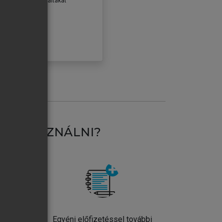
erződéseiben foglaltakat
ogadom.
ÓBÁLOM
AT HASZNÁLNI?
ntos
Egyéni előfizetéssel további