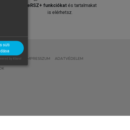
át
MeRSZ+ funkciókat
és tartalmakat
is elérhetsz.
 süti
adása
 IRÁNYELVEK
IMPRESSZUM
ADATVÉDELEM
ered by Klaro!
OK