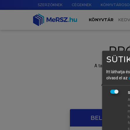
SZERZŐKNEK
CÉGEKNEK
KÖNYVTÁROSO
KÖNYVTÁR
KED
PR
SÜTIK
A tartalom megtek
Itt láthatja 
olvasd el az
A próbaidősza
S
A
w
m
BELÉPÉS SAJ
h
f
s