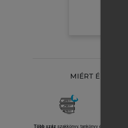
MIÉRT ÉRDEME
Több száz
szakkönyv, tankönyv és
Jel