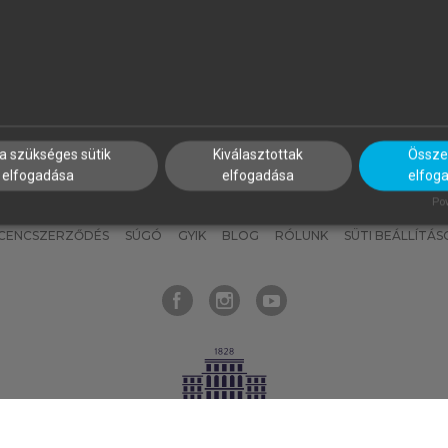
nyokat, hogy bármikor azonnal
részeket, és
készíts
saj
hozzájuk férhess!
jegyzeteket!
a szükséges sütik
Kiválasztottak
Összes
elfogadása
elfogadása
elfog
KNAK
SZERKESZTÉSI ÉS LEKTORÁLÁSI ALAPELVEK
MI – ÁLTALÁNOS
Pow
ICENCSZERZŐDÉS
SÚGÓ
GYIK
BLOG
RÓLUNK
SÜTI BEÁLLÍTÁS