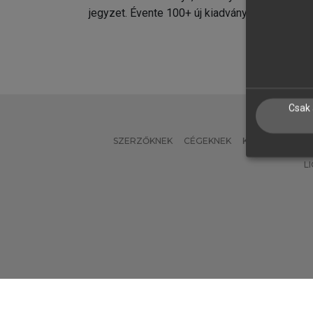
jegyzet. Évente 100+ új kiadvány.
kiadvá
Csak 
SZERZŐKNEK
CÉGEKNEK
KÖNYVTÁROSO
L
Verzió: 2.7.2