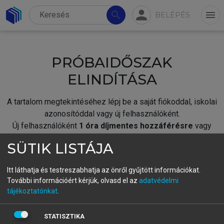
person
search
menu
BELÉPÉS
PRÓBAIDŐSZAK
ELINDÍTÁSA
A tartalom megtekintéséhez lépj be a saját fiókoddal, iskolai
azonosítóddal vagy új felhasználóként.
Új felhasználóként
1 óra díjmentes hozzáférésre
vagy
jogosult.
SÜTIK LISTÁJA
A próbaidőszak elindításához,
jelentkezz
be meglévő
fiókoddal,
vagy hozz létre új fiókot.
Itt láthatja és testreszabhatja az önről gyűjtött információkat.
További információért kérjük, olvasd el az
adatvédelmi
A regisztráció után a
próbaidőszak
automatikusan
elindul.
tájékoztatónkat
.
BELÉPÉS SAJÁT FIÓKKAL
STATISZTIKA