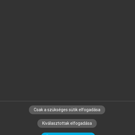
Jelöld meg a számodra fontos részeket, és
készíts
saját
jegyzeteket!
Egyéni előfizetéssel további
MeRSZ+ funkciókat
és
tartalmakat is elérhetsz.
Csak a szükséges sütik elfogadása
SZERZŐKNEK
CÉGEKNEK
KÖNYVTÁROSOKNAK
Kiválasztottak elfogadása
SZERKESZTÉSI ÉS LEKTORÁLÁSI ALAPELVEK