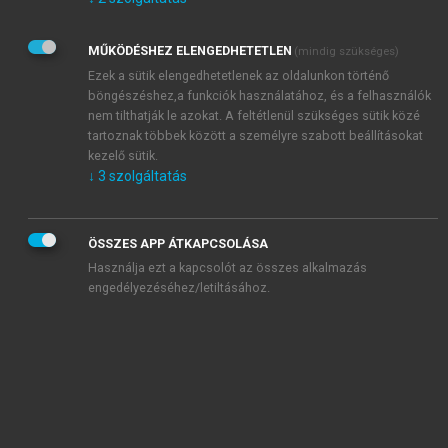
Kérek értesítést az Akadémiai Kiadó Zrt. újdonságairól,
akcióiról.
MŰKÖDÉSHEZ ELENGEDHETETLEN
(mindig szükséges)
Az
Adatkezelési tájékoztatóban
foglaltakat tudomásul
veszem és elfogadom.
Ezek a sütik elengedhetetlenek az oldalunkon történő
Az
Általános vásárlási feltételeket
, valamint a
szotar.net
és a
böngészéshez,a funkciók használatához, és a felhasználók
mersz.hu
oldalak licencszerződéseiben foglaltakat
nem tilthatják le azokat. A feltétlenül szükséges sütik közé
tudomásul veszem és elfogadom.
tartoznak többek között a személyre szabott beállításokat
kezelő sütik.
↓
3
szolgáltatás
KIPRÓBÁLOM
ÖSSZES APP ÁTKAPCSOLÁSA
Használja ezt a kapcsolót az összes alkalmazás
engedélyezéséhez/letiltásához.
MIÉRT ÉRDEMES A MERSZ ONLINE
OKOSKÖNYVTÁRAT HASZNÁLNI?