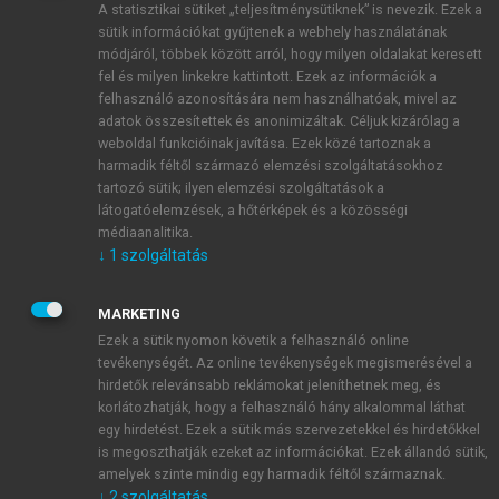
A statisztikai sütiket „teljesítménysütiknek” is nevezik. Ezek a
sütik információkat gyűjtenek a webhely használatának
módjáról, többek között arról, hogy milyen oldalakat keresett
ÚJ FIÓK LÉTREHOZÁSA
fel és milyen linkekre kattintott. Ezek az információk a
1 óra díjmentes hozzáférés
felhasználó azonosítására nem használhatóak, mivel az
adatok összesítettek és anonimizáltak. Céljuk kizárólag a
weboldal funkcióinak javítása. Ezek közé tartoznak a
E-MAIL-CÍM
harmadik féltől származó elemzési szolgáltatásokhoz
tartozó sütik; ilyen elemzési szolgáltatások a
látogatóelemzések, a hőtérképek és a közösségi
NÉV
médiaanalitika.
↓
1
szolgáltatás
JELSZÓ
MARKETING
Ezek a sütik nyomon követik a felhasználó online
tevékenységét. Az online tevékenységek megismerésével a
JELSZÓ ÚJRA
hirdetők relevánsabb reklámokat jeleníthetnek meg, és
korlátozhatják, hogy a felhasználó hány alkalommal láthat
egy hirdetést. Ezek a sütik más szervezetekkel és hirdetőkkel
is megoszthatják ezeket az információkat. Ezek állandó sütik,
Kérek értesítést a MeRSZ újdonságairól, akcióiról.
amelyek szinte mindig egy harmadik féltől származnak.
↓
2
szolgáltatás