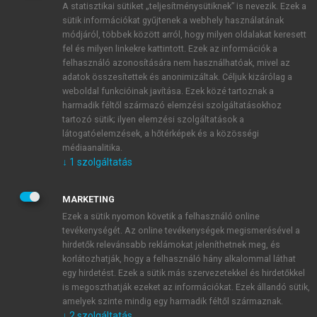
A statisztikai sütiket „teljesítménysütiknek” is nevezik. Ezek a
sütik információkat gyűjtenek a webhely használatának
módjáról, többek között arról, hogy milyen oldalakat keresett
ÚJ FIÓK LÉTREHOZÁSA
fel és milyen linkekre kattintott. Ezek az információk a
1 óra díjmentes hozzáférés
felhasználó azonosítására nem használhatóak, mivel az
adatok összesítettek és anonimizáltak. Céljuk kizárólag a
weboldal funkcióinak javítása. Ezek közé tartoznak a
E-MAIL-CÍM
harmadik féltől származó elemzési szolgáltatásokhoz
tartozó sütik; ilyen elemzési szolgáltatások a
látogatóelemzések, a hőtérképek és a közösségi
NÉV
médiaanalitika.
↓
1
szolgáltatás
JELSZÓ
MARKETING
Ezek a sütik nyomon követik a felhasználó online
tevékenységét. Az online tevékenységek megismerésével a
JELSZÓ ÚJRA
hirdetők relevánsabb reklámokat jeleníthetnek meg, és
korlátozhatják, hogy a felhasználó hány alkalommal láthat
egy hirdetést. Ezek a sütik más szervezetekkel és hirdetőkkel
is megoszthatják ezeket az információkat. Ezek állandó sütik,
Kérek értesítést a MeRSZ újdonságairól, akcióiról.
amelyek szinte mindig egy harmadik féltől származnak.
↓
2
szolgáltatás