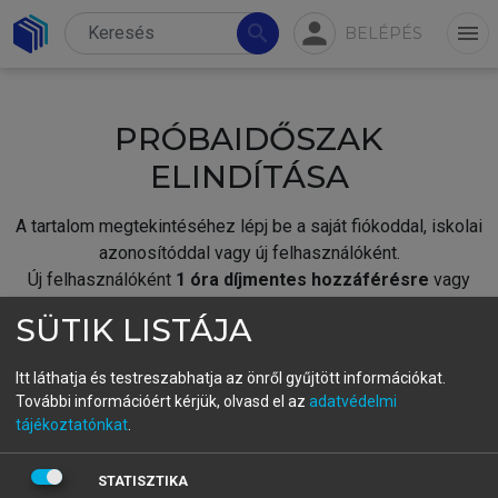
person
search
menu
BELÉPÉS
PRÓBAIDŐSZAK
ELINDÍTÁSA
A tartalom megtekintéséhez lépj be a saját fiókoddal, iskolai
azonosítóddal vagy új felhasználóként.
Új felhasználóként
1 óra díjmentes hozzáférésre
vagy
jogosult.
SÜTIK LISTÁJA
A próbaidőszak elindításához,
jelentkezz
be meglévő
fiókoddal,
vagy hozz létre új fiókot.
Itt láthatja és testreszabhatja az önről gyűjtött információkat.
További információért kérjük, olvasd el az
adatvédelmi
A regisztráció után a
próbaidőszak
automatikusan
elindul.
tájékoztatónkat
.
BELÉPÉS SAJÁT FIÓKKAL
STATISZTIKA