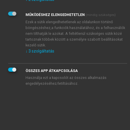
Kérek értesítést az Akadémiai Kiadó Zrt. újdonságairól,
akcióiról.
MŰKÖDÉSHEZ ELENGEDHETETLEN
(mindig szükséges)
Az
Adatkezelési tájékoztatóban
foglaltakat tudomásul
veszem és elfogadom.
Ezek a sütik elengedhetetlenek az oldalunkon történő
Az
Általános vásárlási feltételeket
, valamint a
szotar.net
és a
böngészéshez,a funkciók használatához, és a felhasználók
mersz.hu
oldalak licencszerződéseiben foglaltakat
nem tilthatják le azokat. A feltétlenül szükséges sütik közé
tudomásul veszem és elfogadom.
tartoznak többek között a személyre szabott beállításokat
kezelő sütik.
↓
3
szolgáltatás
KIPRÓBÁLOM
ÖSSZES APP ÁTKAPCSOLÁSA
Használja ezt a kapcsolót az összes alkalmazás
engedélyezéséhez/letiltásához.
MIÉRT ÉRDEMES A MERSZ ONLINE
OKOSKÖNYVTÁRAT HASZNÁLNI?