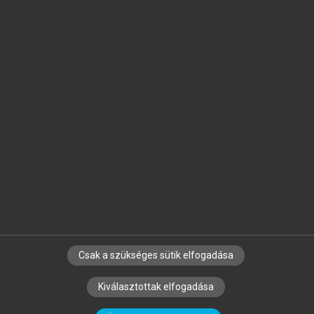
Jelöld meg a számodra fontos részeket, és
készíts
saját
jegyzeteket!
Egyéni előfizetéssel további
MeRSZ+ funkciókat
és
tartalmakat is elérhetsz.
Csak a szükséges sütik elfogadása
SZERZŐKNEK
CÉGEKNEK
KÖNYVTÁROSOKNAK
Kiválasztottak elfogadása
SZERKESZTÉSI ÉS LEKTORÁLÁSI ALAPELVEK