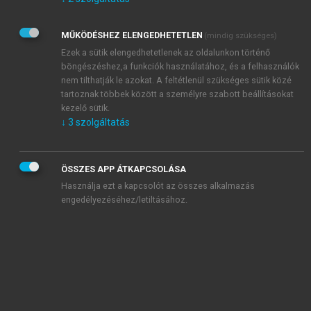
Kérek értesítést az Akadémiai Kiadó Zrt. újdonságairól,
akcióiról.
MŰKÖDÉSHEZ ELENGEDHETETLEN
(mindig szükséges)
Az
Adatkezelési tájékoztatóban
foglaltakat tudomásul
veszem és elfogadom.
Ezek a sütik elengedhetetlenek az oldalunkon történő
Az
Általános vásárlási feltételeket
, valamint a
szotar.net
és a
böngészéshez,a funkciók használatához, és a felhasználók
mersz.hu
oldalak licencszerződéseiben foglaltakat
nem tilthatják le azokat. A feltétlenül szükséges sütik közé
tudomásul veszem és elfogadom.
tartoznak többek között a személyre szabott beállításokat
kezelő sütik.
↓
3
szolgáltatás
KIPRÓBÁLOM
ÖSSZES APP ÁTKAPCSOLÁSA
Használja ezt a kapcsolót az összes alkalmazás
engedélyezéséhez/letiltásához.
MIÉRT ÉRDEMES A MERSZ ONLINE
OKOSKÖNYVTÁRAT HASZNÁLNI?