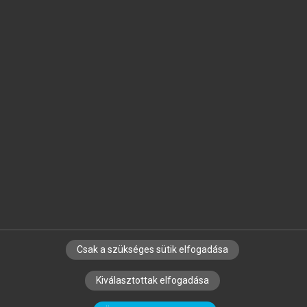
Jelöld meg a számodra fontos részeket, és
készíts
saját
jegyzeteket!
Egyéni előfizetéssel további
MeRSZ+ funkciókat
és
tartalmakat is elérhetsz.
Csak a szükséges sütik elfogadása
SZERZŐKNEK
CÉGEKNEK
KÖNYVTÁROSOKNAK
Kiválasztottak elfogadása
SZERKESZTÉSI ÉS LEKTORÁLÁSI ALAPELVEK