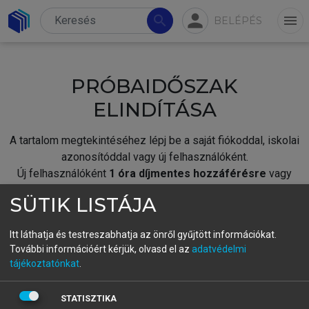
person
search
menu
BELÉPÉS
PRÓBAIDŐSZAK
ELINDÍTÁSA
A tartalom megtekintéséhez lépj be a saját fiókoddal, iskolai
azonosítóddal vagy új felhasználóként.
Új felhasználóként
1 óra díjmentes hozzáférésre
vagy
jogosult.
SÜTIK LISTÁJA
A próbaidőszak elindításához,
jelentkezz
be meglévő
fiókoddal,
vagy hozz létre új fiókot.
Itt láthatja és testreszabhatja az önről gyűjtött információkat.
További információért kérjük, olvasd el az
adatvédelmi
A regisztráció után a
próbaidőszak
automatikusan
elindul.
tájékoztatónkat
.
BELÉPÉS SAJÁT FIÓKKAL
STATISZTIKA