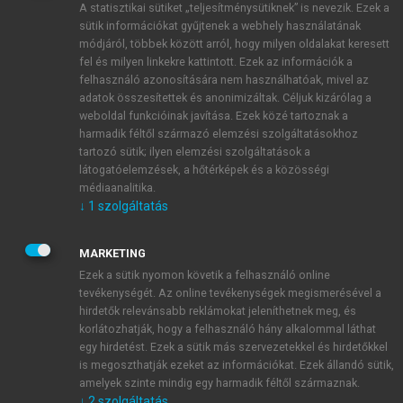
A statisztikai sütiket „teljesítménysütiknek” is nevezik. Ezek a
sütik információkat gyűjtenek a webhely használatának
módjáról, többek között arról, hogy milyen oldalakat keresett
ÚJ FIÓK LÉTREHOZÁSA
fel és milyen linkekre kattintott. Ezek az információk a
1 óra díjmentes hozzáférés
felhasználó azonosítására nem használhatóak, mivel az
adatok összesítettek és anonimizáltak. Céljuk kizárólag a
weboldal funkcióinak javítása. Ezek közé tartoznak a
E-MAIL-CÍM
harmadik féltől származó elemzési szolgáltatásokhoz
tartozó sütik; ilyen elemzési szolgáltatások a
látogatóelemzések, a hőtérképek és a közösségi
NÉV
médiaanalitika.
↓
1
szolgáltatás
JELSZÓ
MARKETING
Ezek a sütik nyomon követik a felhasználó online
tevékenységét. Az online tevékenységek megismerésével a
JELSZÓ ÚJRA
hirdetők relevánsabb reklámokat jeleníthetnek meg, és
korlátozhatják, hogy a felhasználó hány alkalommal láthat
egy hirdetést. Ezek a sütik más szervezetekkel és hirdetőkkel
is megoszthatják ezeket az információkat. Ezek állandó sütik,
Kérek értesítést a MeRSZ újdonságairól, akcióiról.
amelyek szinte mindig egy harmadik féltől származnak.
↓
2
szolgáltatás