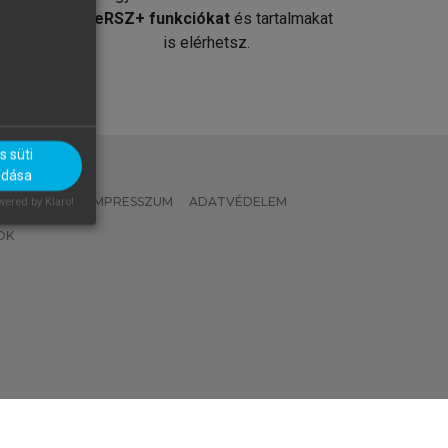
át
MeRSZ+ funkciókat
és tartalmakat
is elérhetsz.
 süti
adása
 IRÁNYELVEK
IMPRESSZUM
ADATVÉDELEM
ered by Klaro!
OK