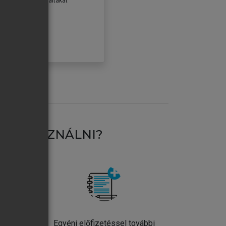
erződéseiben foglaltakat
ogadom.
ÓBÁLOM
AT HASZNÁLNI?
ntos
Egyéni előfizetéssel további