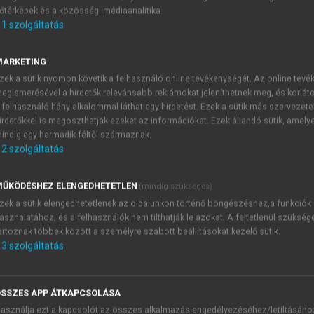
őtérképek és a közösségi médiaanalitika.
E-MAIL-CÍM
1
szolgáltatás
MARKETING
NÉV
zek a sütik nyomon követik a felhasználó online tevékenységét. Az online tev
egismerésével a hirdetők relevánsabb reklámokat jeleníthetnek meg, és korlát
 felhasználó hány alkalommal láthat egy hirdetést. Ezek a sütik más szervezete
JELSZÓ
irdetőkkel is megoszthatják ezeket az információkat. Ezek állandó sütik, amely
indig egy harmadik féltől származnak.
2
szolgáltatás
JELSZÓ ÚJRA
PÉS
ŰKÖDÉSHEZ ELENGEDHETETLEN
(mindig szükséges)
zek a sütik elengedhetetlenek az oldalunkon történő böngészéshez,a funkciók
asználatához, és a felhasználók nem tilthatják le azokat. A feltétlenül szükség
Kérek értesítést a MeRSZ új
artoznak többek között a személyre szabott beállításokat kezelő sütik.
Kérek értesítést az Akadémi
3
szolgáltatás
akcióiról.
 VAGY?
Az
Adatkezelési tájékozta
yi azonosítóval
veszem és elfogadom.
SSZES APP ÁTKAPCSOLÁSA
Az
Általános vásárlási felt
asználja ezt a kapcsolót az összes alkalmazás engedélyezéséhez/letiltásáho