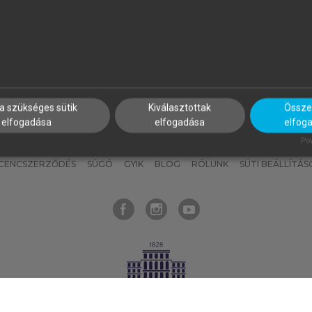
nyokat, hogy bármikor azonnal
részeket, és
készíts
saj
hozzájuk férhess!
jegyzeteket!
a szükséges sütik
Kiválasztottak
Összes
elfogadása
elfogadása
elfog
KNAK
SZERKESZTÉSI ÉS LEKTORÁLÁSI ALAPELVEK
MI – ÁLTALÁNOS
Pow
ICENCSZERZŐDÉS
SÚGÓ
GYIK
BLOG
RÓLUNK
SÜTI BEÁLLÍTÁS