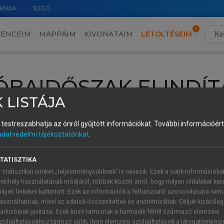
KNAK
SÚGÓ
VENCEIM
MAPPÁIM
KIVONATAIM
LETÖLTÉSEIM
ÓBAIDŐSZAK ELINDÍT
 LISTÁJA
intéséhez lépj be a saját fiókoddal, iskolai azonosítóddal vagy ú
és testreszabhatja az önről gyűjtött információkat.
További információért 
Új felhasználóként
1 óra díjmentes hozzáférésre
vagy jogosult
adatvédelmi tájékoztatónkat
.
k elindításához,
jelentkezz
be meglévő fiókoddal,
vagy hozz lé
A regisztráció után a
próbaidőszak
automatikusan
elindul.
TATISZTIKA
 statisztikai sütiket „teljesítménysütiknek” is nevezik. Ezek a sütik információka
ebhely használatának módjáról, többek között arról, hogy milyen oldalakat kere
ilyen linkekre kattintott. Ezek az információk a felhasználó azonosítására nem
ÚJ FIÓK 
ÁT FIÓKKAL
asználhatóak, mivel az adatok összesítettek és anonimizáltak. Céljuk kizáróla
1 óra díjme
unkcióinak javítása. Ezek közé tartoznak a harmadik féltől származó elemzési
zolgáltatásokhoz tartozó sütik; ilyen elemzési szolgáltatások a látogatóelemz