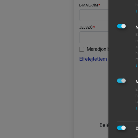
h
E-MAIL-CÍM
↓
JELSZÓ
E
m
a
Maradjon belépve
h
Elfelejtettem a jelszavamat
m
↓
BELÉ
M
E
h
t
↓
TANULÓ
Belépés intézmén
Ö
H