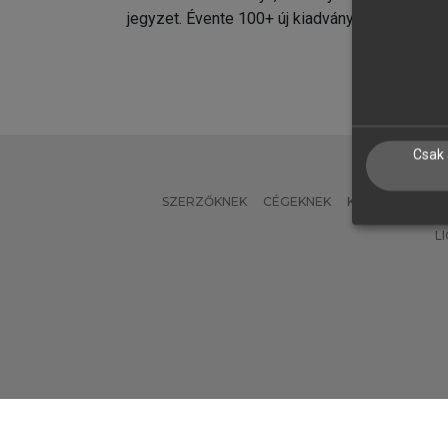
jegyzet. Évente 100+ új kiadvány.
kiadvá
Csak 
SZERZŐKNEK
CÉGEKNEK
KÖNYVTÁROSO
L
Verzió: 2.7.2