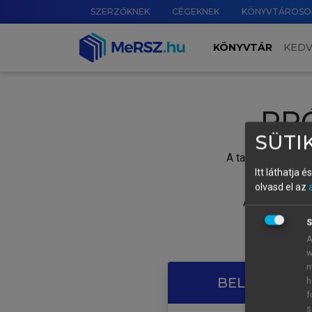
SZERZŐKNEK
CÉGEKNEK
KÖNYVTÁROSO
KÖNYVTÁR
KED
PR
SÜTIK
A tartalom megtek
Itt láthatja 
olvasd el az
A próbaidősza
S
A
w
m
BELÉPÉS SAJ
h
f
s