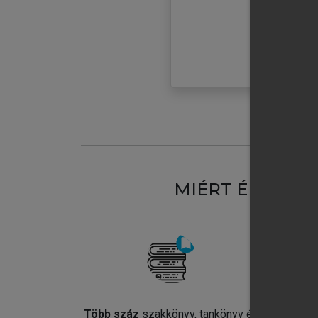
MIÉRT ÉRDEME
Több száz
szakkönyv, tankönyv és
Jel