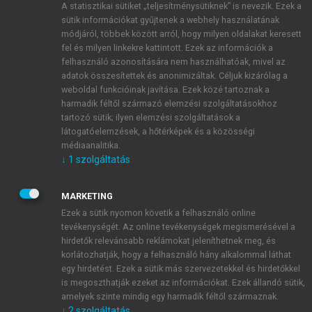
A statisztikai sütiket „teljesítménysütiknek” is nevezik. Ezek a
sütik információkat gyűjtenek a webhely használatának
módjáról, többek között arról, hogy milyen oldalakat keresett
ÚJ FIÓK LÉTREHOZÁSA
fel és milyen linkekre kattintott. Ezek az információk a
1 óra díjmentes hozzáférés
felhasználó azonosítására nem használhatóak, mivel az
adatok összesítettek és anonimizáltak. Céljuk kizárólag a
weboldal funkcióinak javítása. Ezek közé tartoznak a
E-MAIL-CÍM
harmadik féltől származó elemzési szolgáltatásokhoz
tartozó sütik; ilyen elemzési szolgáltatások a
látogatóelemzések, a hőtérképek és a közösségi
NÉV
médiaanalitika.
↓
1
szolgáltatás
JELSZÓ
MARKETING
Ezek a sütik nyomon követik a felhasználó online
tevékenységét. Az online tevékenységek megismerésével a
JELSZÓ ÚJRA
hirdetők relevánsabb reklámokat jeleníthetnek meg, és
korlátozhatják, hogy a felhasználó hány alkalommal láthat
egy hirdetést. Ezek a sütik más szervezetekkel és hirdetőkkel
is megoszthatják ezeket az információkat. Ezek állandó sütik,
Kérek értesítést a MeRSZ újdonságairól, akcióiról.
amelyek szinte mindig egy harmadik féltől származnak.
↓
2
szolgáltatás