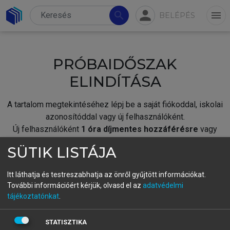
person
search
menu
BELÉPÉS
PRÓBAIDŐSZAK
ELINDÍTÁSA
A tartalom megtekintéséhez lépj be a saját fiókoddal, iskolai
azonosítóddal vagy új felhasználóként.
Új felhasználóként
1 óra díjmentes hozzáférésre
vagy
jogosult.
SÜTIK LISTÁJA
A próbaidőszak elindításához,
jelentkezz
be meglévő
fiókoddal,
vagy hozz létre új fiókot.
Itt láthatja és testreszabhatja az önről gyűjtött információkat.
További információért kérjük, olvasd el az
adatvédelmi
A regisztráció után a
próbaidőszak
automatikusan
elindul.
tájékoztatónkat
.
BELÉPÉS SAJÁT FIÓKKAL
STATISZTIKA