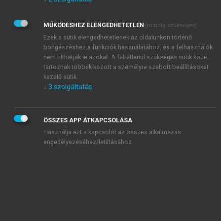
Kérek értesítést az Akadémiai Kiadó Zrt. újdonságairól,
akcióiról.
MŰKÖDÉSHEZ ELENGEDHETETLEN
(mindig szükséges)
Az
Adatkezelési tájékoztatóban
foglaltakat tudomásul
veszem és elfogadom.
Ezek a sütik elengedhetetlenek az oldalunkon történő
Az
Általános vásárlási feltételeket
, valamint a
szotar.net
és a
böngészéshez,a funkciók használatához, és a felhasználók
mersz.hu
oldalak licencszerződéseiben foglaltakat
nem tilthatják le azokat. A feltétlenül szükséges sütik közé
tudomásul veszem és elfogadom.
tartoznak többek között a személyre szabott beállításokat
kezelő sütik.
↓
3
szolgáltatás
KIPRÓBÁLOM
ÖSSZES APP ÁTKAPCSOLÁSA
Használja ezt a kapcsolót az összes alkalmazás
engedélyezéséhez/letiltásához.
MIÉRT ÉRDEMES A MERSZ ONLINE
OKOSKÖNYVTÁRAT HASZNÁLNI?