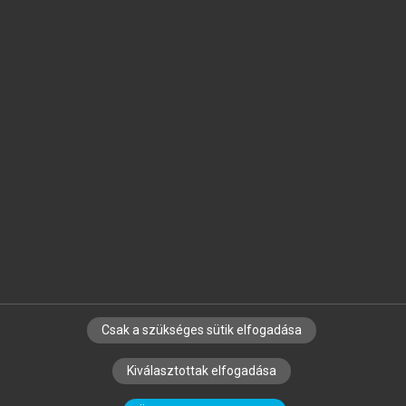
Jelöld meg a számodra fontos részeket, és
készíts
saját
jegyzeteket!
Egyéni előfizetéssel további
MeRSZ+ funkciókat
és
tartalmakat is elérhetsz.
Csak a szükséges sütik elfogadása
SZERZŐKNEK
CÉGEKNEK
KÖNYVTÁROSOKNAK
Kiválasztottak elfogadása
SZERKESZTÉSI ÉS LEKTORÁLÁSI ALAPELVEK