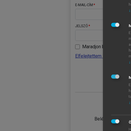
h
E-MAIL-CÍM
↓
JELSZÓ
E
m
a
Maradjon belépve
h
Elfelejtettem a jelszavamat
m
↓
BELÉ
M
E
h
t
↓
TANULÓ
Belépés intézmén
Ö
H