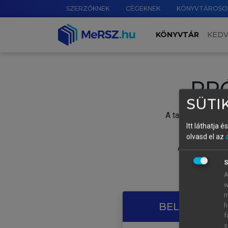
SZERZŐKNEK
CÉGEKNEK
KÖNYVTÁROSO
KÖNYVTÁR
KED
PR
SÜTIK
A tartalom megtek
Itt láthatja 
olvasd el az
A próbaidősza
S
A
w
m
BELÉPÉS SAJ
h
f
s