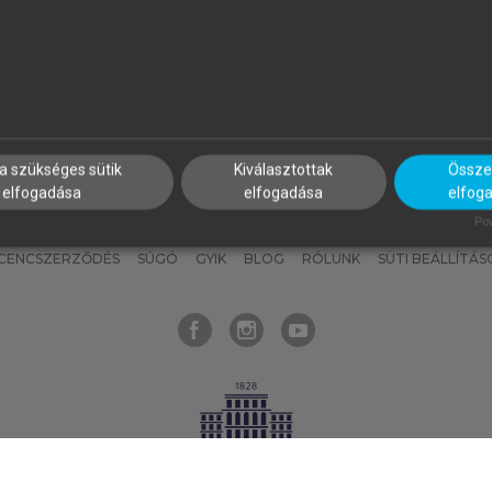
nyokat, hogy bármikor azonnal
részeket, és
készíts
saj
hozzájuk férhess!
jegyzeteket!
a szükséges sütik
Kiválasztottak
Összes
elfogadása
elfogadása
elfog
KNAK
SZERKESZTÉSI ÉS LEKTORÁLÁSI ALAPELVEK
MI – ÁLTALÁNOS
Pow
ICENCSZERZŐDÉS
SÚGÓ
GYIK
BLOG
RÓLUNK
SÜTI BEÁLLÍTÁS