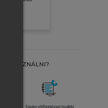
erződéseiben foglaltakat
ogadom.
ÓBÁLOM
AT HASZNÁLNI?
ntos
Egyéni előfizetéssel további