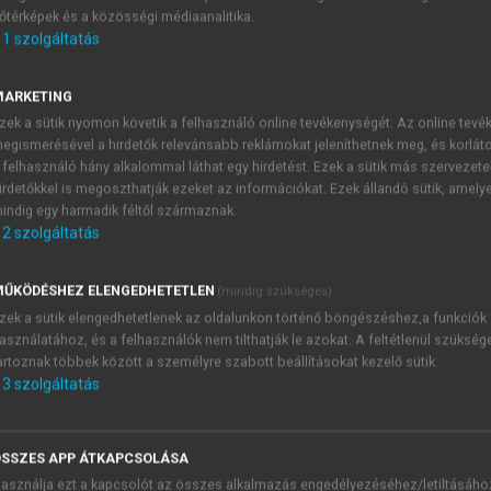
őtérképek és a közösségi médiaanalitika.
E-MAIL-CÍM
1
szolgáltatás
MARKETING
NÉV
zek a sütik nyomon követik a felhasználó online tevékenységét. Az online tev
egismerésével a hirdetők relevánsabb reklámokat jeleníthetnek meg, és korlát
 felhasználó hány alkalommal láthat egy hirdetést. Ezek a sütik más szervezete
JELSZÓ
irdetőkkel is megoszthatják ezeket az információkat. Ezek állandó sütik, amely
indig egy harmadik féltől származnak.
2
szolgáltatás
JELSZÓ ÚJRA
PÉS
ŰKÖDÉSHEZ ELENGEDHETETLEN
(mindig szükséges)
zek a sütik elengedhetetlenek az oldalunkon történő böngészéshez,a funkciók
asználatához, és a felhasználók nem tilthatják le azokat. A feltétlenül szükség
Kérek értesítést a MeRSZ új
artoznak többek között a személyre szabott beállításokat kezelő sütik.
Kérek értesítést az Akadémi
3
szolgáltatás
akcióiról.
 VAGY?
Az
Adatkezelési tájékozta
yi azonosítóval
veszem és elfogadom.
SSZES APP ÁTKAPCSOLÁSA
Az
Általános vásárlási felt
asználja ezt a kapcsolót az összes alkalmazás engedélyezéséhez/letiltásáho