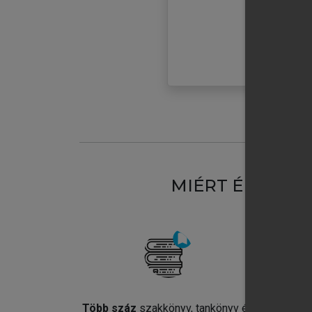
MIÉRT ÉRDEME
Több száz
szakkönyv, tankönyv és
Jel