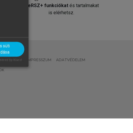
át
MeRSZ+ funkciókat
és tartalmakat
is elérhetsz.
 süti
adása
 IRÁNYELVEK
IMPRESSZUM
ADATVÉDELEM
ered by Klaro!
OK