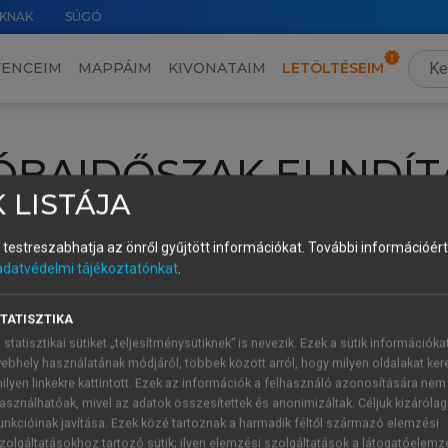
KNAK
SÚGÓ
VENCEIM
MAPPÁIM
KIVONATAIM
LETÖLTÉSEIM
ÓBAIDŐSZAK ELINDÍT
 LISTÁJA
intéséhez lépj be a saját fiókoddal, iskolai azonosítóddal vagy ú
és testreszabhatja az önről gyűjtött információkat.
További információért 
Új felhasználóként
1 óra díjmentes hozzáférésre
vagy jogosult
adatvédelmi tájékoztatónkat
.
k elindításához,
jelentkezz
be meglévő fiókoddal,
vagy hozz lé
A regisztráció után a
próbaidőszak
automatikusan
elindul.
TATISZTIKA
 statisztikai sütiket „teljesítménysütiknek” is nevezik. Ezek a sütik információka
ebhely használatának módjáról, többek között arról, hogy milyen oldalakat kere
ilyen linkekre kattintott. Ezek az információk a felhasználó azonosítására nem
ÚJ FIÓK 
ÁT FIÓKKAL
asználhatóak, mivel az adatok összesítettek és anonimizáltak. Céljuk kizáróla
1 óra díjme
unkcióinak javítása. Ezek közé tartoznak a harmadik féltől származó elemzési
zolgáltatásokhoz tartozó sütik; ilyen elemzési szolgáltatások a látogatóelemz