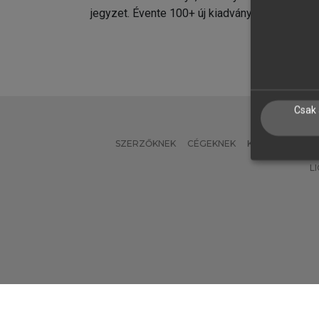
jegyzet. Évente 100+ új kiadvány.
kiadvá
Csak 
SZERZŐKNEK
CÉGEKNEK
KÖNYVTÁROSO
L
Verzió: 2.7.2