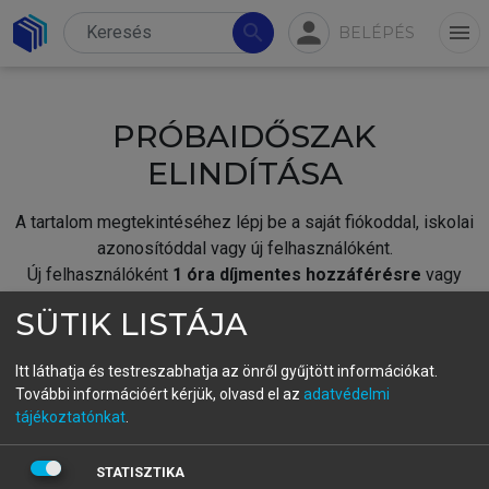
person
search
menu
BELÉPÉS
PRÓBAIDŐSZAK
ELINDÍTÁSA
A tartalom megtekintéséhez lépj be a saját fiókoddal, iskolai
azonosítóddal vagy új felhasználóként.
Új felhasználóként
1 óra díjmentes hozzáférésre
vagy
jogosult.
SÜTIK LISTÁJA
A próbaidőszak elindításához,
jelentkezz
be meglévő
fiókoddal,
vagy hozz létre új fiókot.
Itt láthatja és testreszabhatja az önről gyűjtött információkat.
További információért kérjük, olvasd el az
adatvédelmi
A regisztráció után a
próbaidőszak
automatikusan
elindul.
tájékoztatónkat
.
BELÉPÉS SAJÁT FIÓKKAL
STATISZTIKA