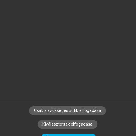
Jelöld meg a számodra fontos részeket, és
készíts
saját
jegyzeteket!
Egyéni előfizetéssel további
MeRSZ+ funkciókat
és
tartalmakat is elérhetsz.
Csak a szükséges sütik elfogadása
SZERZŐKNEK
CÉGEKNEK
KÖNYVTÁROSOKNAK
Kiválasztottak elfogadása
SZERKESZTÉSI ÉS LEKTORÁLÁSI ALAPELVEK