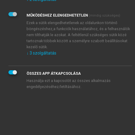
Kérek értesítést az Akadémiai Kiadó Zrt. újdonságairól,
akcióiról.
MŰKÖDÉSHEZ ELENGEDHETETLEN
(mindig szükséges)
Az
Adatkezelési tájékoztatóban
foglaltakat tudomásul
veszem és elfogadom.
Ezek a sütik elengedhetetlenek az oldalunkon történő
Az
Általános vásárlási feltételeket
, valamint a
szotar.net
és a
böngészéshez,a funkciók használatához, és a felhasználók
mersz.hu
oldalak licencszerződéseiben foglaltakat
nem tilthatják le azokat. A feltétlenül szükséges sütik közé
tudomásul veszem és elfogadom.
tartoznak többek között a személyre szabott beállításokat
kezelő sütik.
↓
3
szolgáltatás
KIPRÓBÁLOM
ÖSSZES APP ÁTKAPCSOLÁSA
Használja ezt a kapcsolót az összes alkalmazás
engedélyezéséhez/letiltásához.
MIÉRT ÉRDEMES A MERSZ ONLINE
OKOSKÖNYVTÁRAT HASZNÁLNI?