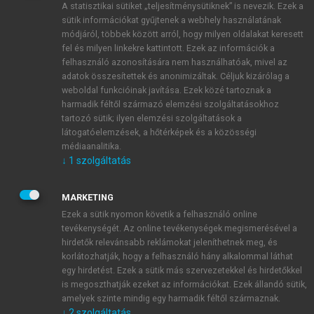
A statisztikai sütiket „teljesítménysütiknek” is nevezik. Ezek a
sütik információkat gyűjtenek a webhely használatának
módjáról, többek között arról, hogy milyen oldalakat keresett
ÚJ FIÓK LÉTREHOZÁSA
fel és milyen linkekre kattintott. Ezek az információk a
1 óra díjmentes hozzáférés
felhasználó azonosítására nem használhatóak, mivel az
adatok összesítettek és anonimizáltak. Céljuk kizárólag a
weboldal funkcióinak javítása. Ezek közé tartoznak a
E-MAIL-CÍM
harmadik féltől származó elemzési szolgáltatásokhoz
tartozó sütik; ilyen elemzési szolgáltatások a
látogatóelemzések, a hőtérképek és a közösségi
NÉV
médiaanalitika.
↓
1
szolgáltatás
JELSZÓ
MARKETING
Ezek a sütik nyomon követik a felhasználó online
tevékenységét. Az online tevékenységek megismerésével a
JELSZÓ ÚJRA
hirdetők relevánsabb reklámokat jeleníthetnek meg, és
korlátozhatják, hogy a felhasználó hány alkalommal láthat
egy hirdetést. Ezek a sütik más szervezetekkel és hirdetőkkel
is megoszthatják ezeket az információkat. Ezek állandó sütik,
Kérek értesítést a MeRSZ újdonságairól, akcióiról.
amelyek szinte mindig egy harmadik féltől származnak.
↓
2
szolgáltatás