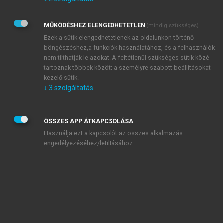
Kérek értesítést az Akadémiai Kiadó Zrt. újdonságairól,
akcióiról.
MŰKÖDÉSHEZ ELENGEDHETETLEN
(mindig szükséges)
Az
Adatkezelési tájékoztatóban
foglaltakat tudomásul
veszem és elfogadom.
Ezek a sütik elengedhetetlenek az oldalunkon történő
Az
Általános vásárlási feltételeket
, valamint a
szotar.net
és a
böngészéshez,a funkciók használatához, és a felhasználók
mersz.hu
oldalak licencszerződéseiben foglaltakat
nem tilthatják le azokat. A feltétlenül szükséges sütik közé
tudomásul veszem és elfogadom.
tartoznak többek között a személyre szabott beállításokat
kezelő sütik.
↓
3
szolgáltatás
KIPRÓBÁLOM
ÖSSZES APP ÁTKAPCSOLÁSA
Használja ezt a kapcsolót az összes alkalmazás
engedélyezéséhez/letiltásához.
MIÉRT ÉRDEMES A MERSZ ONLINE
OKOSKÖNYVTÁRAT HASZNÁLNI?