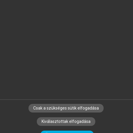
Jelöld meg a számodra fontos részeket, és
készíts
saját
jegyzeteket!
Egyéni előfizetéssel további
MeRSZ+ funkciókat
és
tartalmakat is elérhetsz.
Csak a szükséges sütik elfogadása
SZERZŐKNEK
CÉGEKNEK
KÖNYVTÁROSOKNAK
Kiválasztottak elfogadása
SZERKESZTÉSI ÉS LEKTORÁLÁSI ALAPELVEK