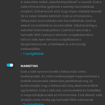
A statisztikai sütiket „teljesítménysütiknek” is nevezik. Ezek a
sütik információkat gyűjtenek a webhely használatának
módjáról, többek között arról, hogy milyen oldalakat keresett
ÚJ FIÓK LÉTREHOZÁSA
fel és milyen linkekre kattintott. Ezek az információk a
1 óra díjmentes hozzáférés
felhasználó azonosítására nem használhatóak, mivel az
adatok összesítettek és anonimizáltak. Céljuk kizárólag a
weboldal funkcióinak javítása. Ezek közé tartoznak a
E-MAIL-CÍM
harmadik féltől származó elemzési szolgáltatásokhoz
tartozó sütik; ilyen elemzési szolgáltatások a
látogatóelemzések, a hőtérképek és a közösségi
NÉV
médiaanalitika.
↓
1
szolgáltatás
JELSZÓ
MARKETING
Ezek a sütik nyomon követik a felhasználó online
tevékenységét. Az online tevékenységek megismerésével a
JELSZÓ ÚJRA
hirdetők relevánsabb reklámokat jeleníthetnek meg, és
korlátozhatják, hogy a felhasználó hány alkalommal láthat
egy hirdetést. Ezek a sütik más szervezetekkel és hirdetőkkel
is megoszthatják ezeket az információkat. Ezek állandó sütik,
Kérek értesítést a MeRSZ újdonságairól, akcióiról.
amelyek szinte mindig egy harmadik féltől származnak.
↓
2
szolgáltatás