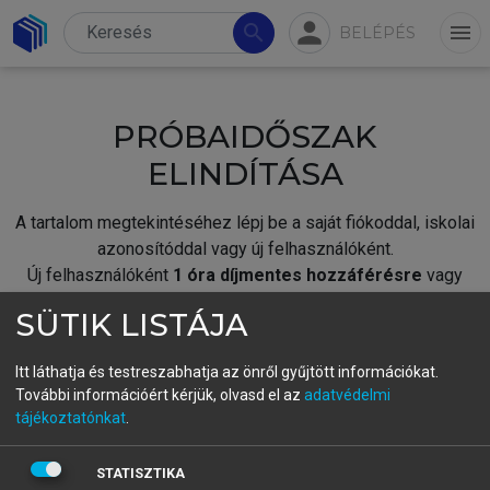
person
search
menu
BELÉPÉS
PRÓBAIDŐSZAK
ELINDÍTÁSA
A tartalom megtekintéséhez lépj be a saját fiókoddal, iskolai
azonosítóddal vagy új felhasználóként.
Új felhasználóként
1 óra díjmentes hozzáférésre
vagy
jogosult.
SÜTIK LISTÁJA
A próbaidőszak elindításához,
jelentkezz
be meglévő
fiókoddal,
vagy hozz létre új fiókot.
Itt láthatja és testreszabhatja az önről gyűjtött információkat.
További információért kérjük, olvasd el az
adatvédelmi
A regisztráció után a
próbaidőszak
automatikusan
elindul.
tájékoztatónkat
.
BELÉPÉS SAJÁT FIÓKKAL
STATISZTIKA