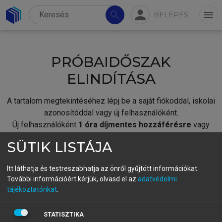
person
search
menu
BELÉPÉS
PRÓBAIDŐSZAK
ELINDÍTÁSA
A tartalom megtekintéséhez lépj be a saját fiókoddal, iskolai
azonosítóddal vagy új felhasználóként.
Új felhasználóként
1 óra díjmentes hozzáférésre
vagy
jogosult.
SÜTIK LISTÁJA
A próbaidőszak elindításához,
jelentkezz
be meglévő
fiókoddal,
vagy hozz létre új fiókot.
Itt láthatja és testreszabhatja az önről gyűjtött információkat.
További információért kérjük, olvasd el az
adatvédelmi
A regisztráció után a
próbaidőszak
automatikusan
elindul.
tájékoztatónkat
.
BELÉPÉS SAJÁT FIÓKKAL
STATISZTIKA