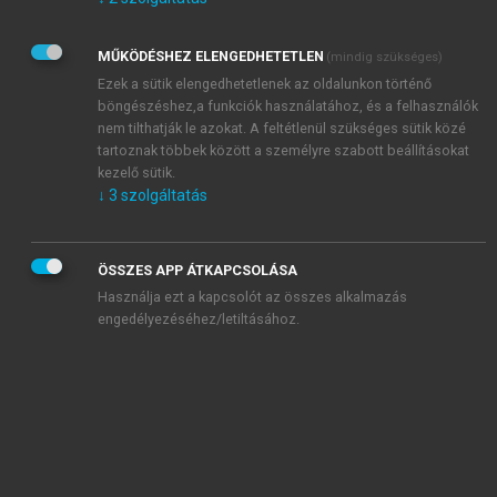
Kérek értesítést az Akadémiai Kiadó Zrt. újdonságairól,
akcióiról.
MŰKÖDÉSHEZ ELENGEDHETETLEN
(mindig szükséges)
Az
Adatkezelési tájékoztatóban
foglaltakat tudomásul
veszem és elfogadom.
Ezek a sütik elengedhetetlenek az oldalunkon történő
Az
Általános vásárlási feltételeket
, valamint a
szotar.net
és a
böngészéshez,a funkciók használatához, és a felhasználók
mersz.hu
oldalak licencszerződéseiben foglaltakat
nem tilthatják le azokat. A feltétlenül szükséges sütik közé
tudomásul veszem és elfogadom.
tartoznak többek között a személyre szabott beállításokat
kezelő sütik.
↓
3
szolgáltatás
KIPRÓBÁLOM
ÖSSZES APP ÁTKAPCSOLÁSA
Használja ezt a kapcsolót az összes alkalmazás
engedélyezéséhez/letiltásához.
MIÉRT ÉRDEMES A MERSZ ONLINE
OKOSKÖNYVTÁRAT HASZNÁLNI?