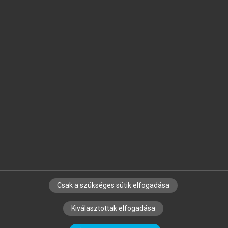
Jelöld meg a számodra fontos részeket, és
készíts
saját
jegyzeteket!
Egyéni előfizetéssel további
MeRSZ+ funkciókat
és
tartalmakat is elérhetsz.
Csak a szükséges sütik elfogadása
SZERZŐKNEK
CÉGEKNEK
KÖNYVTÁROSOKNAK
Kiválasztottak elfogadása
SZERKESZTÉSI ÉS LEKTORÁLÁSI ALAPELVEK