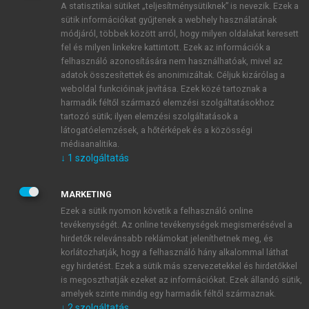
A statisztikai sütiket „teljesítménysütiknek” is nevezik. Ezek a
sütik információkat gyűjtenek a webhely használatának
módjáról, többek között arról, hogy milyen oldalakat keresett
ÚJ FIÓK LÉTREHOZÁSA
fel és milyen linkekre kattintott. Ezek az információk a
1 óra díjmentes hozzáférés
felhasználó azonosítására nem használhatóak, mivel az
adatok összesítettek és anonimizáltak. Céljuk kizárólag a
weboldal funkcióinak javítása. Ezek közé tartoznak a
E-MAIL-CÍM
harmadik féltől származó elemzési szolgáltatásokhoz
tartozó sütik; ilyen elemzési szolgáltatások a
látogatóelemzések, a hőtérképek és a közösségi
NÉV
médiaanalitika.
↓
1
szolgáltatás
JELSZÓ
MARKETING
Ezek a sütik nyomon követik a felhasználó online
tevékenységét. Az online tevékenységek megismerésével a
JELSZÓ ÚJRA
hirdetők relevánsabb reklámokat jeleníthetnek meg, és
korlátozhatják, hogy a felhasználó hány alkalommal láthat
egy hirdetést. Ezek a sütik más szervezetekkel és hirdetőkkel
is megoszthatják ezeket az információkat. Ezek állandó sütik,
Kérek értesítést a MeRSZ újdonságairól, akcióiról.
amelyek szinte mindig egy harmadik féltől származnak.
↓
2
szolgáltatás