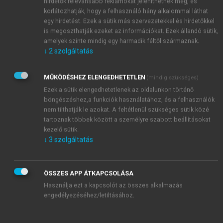
hirdetők relevánsabb reklámokat jeleníthetnek meg, és
korlátozhatják, hogy a felhasználó hány alkalommal láthat
egy hirdetést. Ezek a sütik más szervezetekkel és hirdetőkkel
is megoszthatják ezeket az információkat. Ezek állandó sütik,
amelyek szinte mindig egy harmadik féltől származnak.
↓
2
szolgáltatás
MŰKÖDÉSHEZ ELENGEDHETETLEN
(mindig szükséges)
Ezek a sütik elengedhetetlenek az oldalunkon történő
böngészéshez,a funkciók használatához, és a felhasználók
nem tilthatják le azokat. A feltétlenül szükséges sütik közé
tartoznak többek között a személyre szabott beállításokat
kezelő sütik.
↓
3
szolgáltatás
ÖSSZES APP ÁTKAPCSOLÁSA
Használja ezt a kapcsolót az összes alkalmazás
engedélyezéséhez/letiltásához.
TARTALOMJEGYZÉK