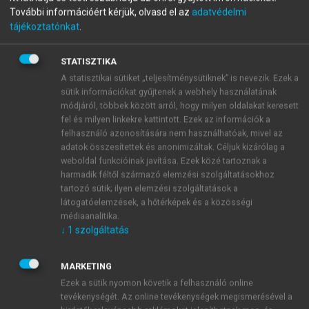
További információért kérjük, olvasd el az
adatvédelmi
Az orvostörténelem századai
tájékoztatónkat
.
STATISZTIKA
menu_book
OLVASÁS
A statisztikai sütiket „teljesítménysütiknek” is nevezik. Ezek a
sütik információkat gyűjtenek a webhely használatának
módjáról, többek között arról, hogy milyen oldalakat keresett
fel és milyen linkekre kattintott. Ezek az információk a
felhasználó azonosítására nem használhatóak, mivel az
Az orvostudomány története
adatok összesítettek és anonimizáltak. Céljuk kizárólag a
a görögöktől a reneszánszig
weboldal funkcióinak javítása. Ezek közé tartoznak a
harmadik féltől származó elemzési szolgáltatásokhoz
tartozó sütik; ilyen elemzési szolgáltatások a
MAGYAR LÁSZLÓ ANDRÁS
látogatóelemzések, a hőtérképek és a közösségi
médiaanalitika.
↓
1
szolgáltatás
MARKETING
Ezek a sütik nyomon követik a felhasználó online
tevékenységét. Az online tevékenységek megismerésével a