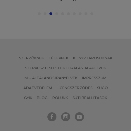
SZERZŐKNEK
CÉGEKNEK
KÖNYVTÁROSOKNAK
SZERKESZTÉSI ÉS LEKTORÁLÁSI ALAPELVEK
MI – ÁLTALÁNOS IRÁNYELVEK
IMPRESSZUM
ADATVÉDELEM
LICENCSZERZŐDÉS
SÚGÓ
GYIK
BLOG
RÓLUNK
SÜTI BEÁLLÍTÁSOK