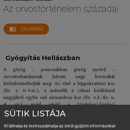
Az orvostörténelem századai
menu_book
OLVASÁS
Gyógyítás Hellászban
A görög – pontosabban görög nyelvű –
orvostudománynak három nagy korszakát
különböztethetjük meg: Az első a hippokratészi kor
(Kr. e. 6-4.sz.), a második a római hódítással
nagyjából egybe eső alexandriai kor (Kr. e.3.–Kr. u.
4. sz.), majd végül a középkori-bizánci
orvostudomány korszaka következik (5–15. sz.). Az
SÜTIK LISTÁJA
egyes korszakokat nem csak a – századok során
nagyot változó – görög nyelv, hanem az orvoslás
Itt láthatja és testreszabhatja az önről gyűjtött információkat.