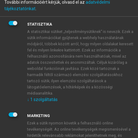
személete és elméleti háttere, az úgynevezett
További információért kérjük, olvasd el az
adatvédelmi
nedvkórtani rendszer is összekötötte. Ezúttal
tájékoztatónkat
.
azonban csak az
ókori
görög orvoslásról lesz szó.
Hellászban az első orvosok ugyanúgy varázslók,
STATISZTIKA
javasemberek és tudósasszonyok lehettek, mint más
A statisztikai sütiket „teljesítménysütiknek” is nevezik. Ezek a
kultúrákban, és a tudományos gyógyítás kezdetei is
sütik információkat gyűjtenek a webhely használatának
módjáról, többek között arról, hogy milyen oldalakat keresett
ugyanúgy a valláshoz, a különféle szentélyekhez,
fel és milyen linkekre kattintott. Ezek az információk a
templomokhoz kötődtek, mint akár Egyiptomban,
felhasználó azonosítására nem használhatóak, mivel az
akár a Közel-Kelet más országaiban.
adatok összesítettek és anonimizáltak. Céljuk kizárólag a
Görögországban azonban már a Kr. e. 6-5. századra
weboldal funkcióinak javítása. Ezek közé tartoznak a
kialakult, elsősorban Apollón és fia, a félisten
harmadik féltől származó elemzési szolgáltatásokhoz
tartozó sütik; ilyen elemzési szolgáltatások a
Aszklépiosz szentélyeiben, főként Knidosz és Kósz
látogatóelemzések, a hőtérképek és a közösségi
szigetén az egyiptomi hatásokat őrző orvosi
médiaanalitika.
tudomány, amelynek alapja a megfigyelés, illetve e
↓
1
szolgáltatás
megfigyelések rögzítése és logikus elemzése volt. A
Hippokratészi gyűjtemény
néven fennmaradt 52 (más
MARKETING
rendszerezés szerint 48 vagy 57) mű, bizonyosan
Ezek a sütik nyomon követik a felhasználó online
nem egyetlen orvos munkája volt: hippokratikus
tevékenységét. Az online tevékenységek megismerésével a
szemléletű orvosok több generációja hozta létre a Kr.
hirdetők relevánsabb reklámokat jeleníthetnek meg, és