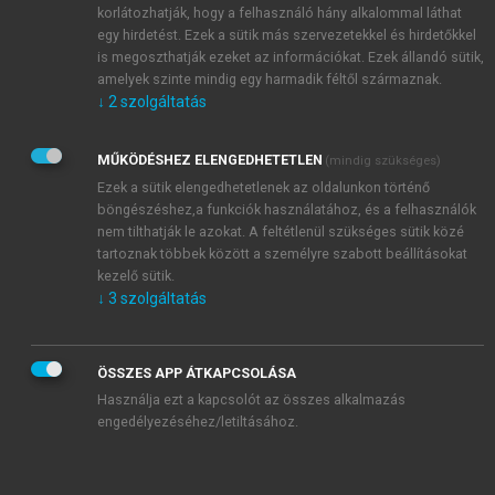
e. 5. és a Kr. e. 1. század között. A hippokratészi
korlátozhatják, hogy a felhasználó hány alkalommal láthat
egy hirdetést. Ezek a sütik más szervezetekkel és hirdetőkkel
munkák azonban hiába születtek főként templomi
is megoszthatják ezeket az információkat. Ezek állandó sütik,
közösségekben, érdekes módon – és ez volt
amelyek szinte mindig egy harmadik féltől származnak.
forradalmian új vonásuk – nem vallási dogmákon,
↓
2
szolgáltatás
titkos hagyományokon, hanem a görög
természetfilozófusok sok tekintetben materialista
MŰKÖDÉSHEZ ELENGEDHETETLEN
(mindig szükséges)
elméletein alapultak. Ekkoriban születetett meg az a
Ezek a sütik elengedhetetlenek az oldalunkon történő
nedvkórtani szisztéma is, amely a következő kétezer
böngészéshez,a funkciók használatához, és a felhasználók
évben, legalábbis Európában, meghatározta a
nem tilthatják le azokat. A feltétlenül szükséges sütik közé
gyógyítás gyakorlatát.
tartoznak többek között a személyre szabott beállításokat
kezelő sütik.
A nedvkórtani elméletet a Kr. u. 2. században élt
↓
3
szolgáltatás
Galénosz munkái alapján az arab Hunain ibn Ishak
(9 sz.) öntötte végső formájába. A nedvkórtani
elmélet lényege a következő: A világot négy őselem
ÖSSZES APP ÁTKAPCSOLÁSA
alkotja: a tűz, a víz, a föld és a levegő. A négy őselem
Használja ezt a kapcsolót az összes alkalmazás
keveredéséből jönnek létre a dolgok, élők és
engedélyezéséhez/letiltásához.
élettelenek egyaránt. Az emberi testben ezek az
őselemek nedvek alakjában is megjelennek: a levegő
nedve a vér (görögül: haima), a tűzé az epe (kholé),