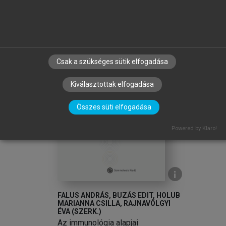
Csak a szükséges sütik elfogadása
Kiválasztottak elfogadása
arrow_circle_left
arrow_circle_right
Összes süti elfogadása
Powered by Klaro!
FALUS ANDRÁS, BUZÁS EDIT, HOLUB
MARIANNA CSILLA, RAJNAVÖLGYI
ÉVA (SZERK.)
Az immunológia alapjai