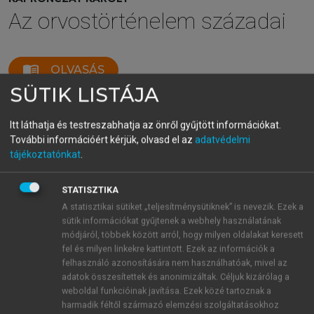
Az orvostörténelem századai
menu_book
OLVASÁS
SÜTIK LISTÁJA
Itt láthatja és testreszabhatja az önről gyűjtött információkat.
A fordítások kora (Kb. 800–1000)
További információért kérjük, olvasd el az
adatvédelmi
tájékoztatónkat
.
Az arab orvostudomány tagadhatatlanul görög –
kisebb részben indiai és perzsa – művek fordításának
STATISZTIKA
és magyarázatának köszönhette létét. Ezek a
A statisztikai sütiket „teljesítménysütiknek” is nevezik. Ezek a
fordítások részben uralkodói megbízásra, részben
sütik információkat gyűjtenek a webhely használatának
praktikus okokból születtek. Mint említettük önálló
módjáról, többek között arról, hogy milyen oldalakat keresett
arab tudományos orvosi hagyomány nem létezett: ez
fel és milyen linkekre kattintott. Ezek az információk a
felhasználó azonosítására nem használhatóak, mivel az
nem csak szükségessé tette ezeket a fordításokat,
adatok összesítettek és anonimizáltak. Céljuk kizárólag a
hanem befogadásukat is megkönnyítette. Az arab
weboldal funkcióinak javítása. Ezek közé tartoznak a
fordításirodalomnak három sajátossága is említést
harmadik féltől származó elemzési szolgáltatásokhoz