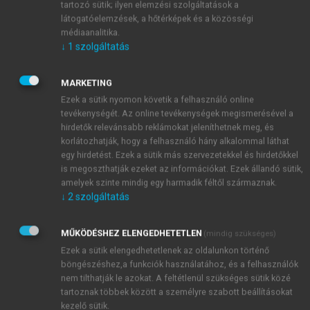
érdemel. Egyrészt, gyakran nem közvetlenül
tartozó sütik; ilyen elemzési szolgáltatások a
görögből, hanem szírből, ritkábban perzsából,
látogatóelemzések, a hőtérképek és a közösségi
médiaanalitika.
koptból vagy arámiból készültek az átültetések,
↓
1
szolgáltatás
vagyis ez az irodalom nyelvileg is rendkívül sokszínű
volt. Másrészt a fő tekintély, Galénosz művein túl,
MARKETING
érthető okokból elsősorban alexandriai, illetve
Ezek a sütik nyomon követik a felhasználó online
bizánci szerzőket fordítottak arabra, harmadrészt
tevékenységét. Az online tevékenységek megismerésével a
pedig az arabra átültetett teljes művek mellett
hirdetők relevánsabb reklámokat jeleníthetnek meg, és
gyakoriak voltak a szinoptikus – tömörítő, kivonatoló
korlátozhatják, hogy a felhasználó hány alkalommal láthat
– típusú transzlációk is, amelyek nem a teljes
egy hirdetést. Ezek a sütik más szervezetekkel és hirdetőkkel
szöveget, hanem annak csak lényegét adták vissza. A
is megoszthatják ezeket az információkat. Ezek állandó sütik,
amelyek szinte mindig egy harmadik féltől származnak.
fordításirodalom szükségszerű kiegészítéseképpen
↓
2
szolgáltatás
születtek később azok a kommentárok, magyarázatok,
amelyek a 12–13. századtól, vagyis az arab
MŰKÖDÉSHEZ ELENGEDHETETLEN
orvostudomány hanyatló periódusának kezdetétől az
(mindig szükséges)
iszlám orvosi irodalmának zömét adták, s amelyek
Ezek a sütik elengedhetetlenek az oldalunkon történő
böngészéshez,a funkciók használatához, és a felhasználók
végül – a 14–15. századra – skolasztikus
nem tilthatják le azokat. A feltétlenül szükséges sütik közé
szőrszálhasogatásba fulladtak. Az arab
tartoznak többek között a személyre szabott beállításokat
fordításirodalom természetesen nem korlátozódott
kezelő sütik.