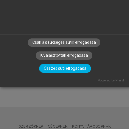
Csak a szükséges sütik elfogadása
FALUS ANDRÁS, BUZÁS EDIT, HOLUB
Kiválasztottak elfogadása
MARIANNA CSILLA, RAJNAVÖLGYI
ÉVA (SZERK.)
Az immunológia alapjai
Összes süti elfogadása
Powered by Klaro!
SZERZŐKNEK
CÉGEKNEK
KÖNYVTÁROSOKNAK