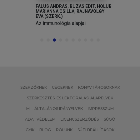
FALUS ANDRÁS, BUZÁS EDIT, HOLUB
MARIANNA CSILLA, RAJNAVÖLGYI
ÉVA (SZERK.)
Az immunológia alapjai
SZERZŐKNEK
CÉGEKNEK
KÖNYVTÁROSOKNAK
SZERKESZTÉSI ÉS LEKTORÁLÁSI ALAPELVEK
MI – ÁLTALÁNOS IRÁNYELVEK
IMPRESSZUM
ADATVÉDELEM
LICENCSZERZŐDÉS
SÚGÓ
GYIK
BLOG
RÓLUNK
SÜTI BEÁLLÍTÁSOK