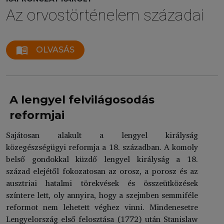
Az orvostörténelem századai
menu_book
OLVASÁS
A lengyel felvilágosodás
reformjai
Sajátosan alakult a lengyel királyság
közegészségügyi reformja a 18. században. A komoly
belső gondokkal küzdő lengyel királyság a 18.
század elejétől fokozatosan az orosz, a porosz és az
ausztriai hatalmi törekvések és összeütközések
színtere lett, oly annyira, hogy a szejmben semmiféle
reformot nem lehetett véghez vinni. Mindenesetre
Lengyelország első felosztása (1772) után Stanislaw