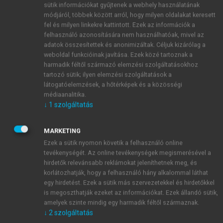
sütik információkat gyűjtenek a webhely használatának
földön. Az egyetemi reformok megszervezésében
módjáról, többek között arról, hogy milyen oldalakat keresett
jelentős szerepet kaptak Hugo Kollataj és Stanislaw
fel és milyen linkekre kattintott. Ezek az információk a
1
Stasic, a lengyel felvilágosodás nagy egyéniségei.
felhasználó azonosítására nem használhatóak, mivel az
Az ország tragikus közegészségügyi állapota a
adatok összesítettek és anonimizáltak. Céljuk kizárólag a
weboldal funkcióinak javítása. Ezek közé tartoznak a
lengyel királyi hadseregre is hatással volt: Michail
harmadik féltől származó elemzési szolgáltatásokhoz
Bergonzoni (1748–1819) Bolognában végzett
tartozó sütik; ilyen elemzési szolgáltatások a
orvosdoktor, a pápai nuncius kíséretében lengyel
látogatóelemzések, a hőtérképek és a közösségi
földre érkezett katonaorvos kezdeményezte, hogy
médiaanalitika.
Lubninban a hadsereg számára sebészképző
↓
1
szolgáltatás
tanfolyam megszervezzenek (1790), amit Stanislaw
August király engedélyezett. (Ez hasonló volt a bécsi
MARKETING
Josephinum Katonaorvosi Akadémiához.) Érdekes,
Ezek a sütik nyomon követik a felhasználó online
hogy Bergonzoni a későbbiekben, mint a hadsereg
tevékenységét. Az online tevékenységek megismerésével a
hirdetők relevánsabb reklámokat jeleníthetnek meg, és
főorvosa és országos főorvos működött, jelentős
korlátozhatják, hogy a felhasználó hány alkalommal láthat
szerepe volt a lengyel városokban bevezetett
egy hirdetést. Ezek a sütik más szervezetekkel és hirdetőkkel
közegészségügyi intézkedések megfogalmazásában.
is megoszthatják ezeket az információkat. Ezek állandó sütik,
1806-ban ismét (tábornoki rangban) a franciák
amelyek szinte mindig egy harmadik féltől származnak.
mellett harcoló lengyel hadsereg orvos-főszemlélője
↓
2
szolgáltatás