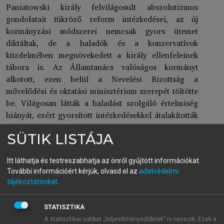
Paniatowski király felvilágosult abszolutizmus
gondolatait tükröző reform intézkedései, az új
kormányzási módszerei nemcsak gyors ütemet
diktáltak, de a haladók és a konzervatívok
küzdelmében megnövekedett a király ellenfeleinek
tábora is. Az Államtanács valóságos kormányt
alkotott, ezen belül a Nevelési Bizottság a
művelődési és oktatási minisztérium szerepét töltötte
be. Világosan látták a haladást szolgáló értelmiség
hiányát, ezért gyorsított intézkedésekkel átalakították
a krakkói és a halódó vilnói egyetemet,
SÜTIK LISTÁJA
felgyorsították az orvosképzést, megkísérelték a
megreformált közigazgatáson belül az
orvosiegészségügyi kormányzási formát kialakítani.
Itt láthatja és testreszabhatja az önről gyűjtött információkat.
További információért kérjük, olvasd el az
adatvédelmi
Ezzel egyidőben intézkedéseket hoztak kórházak,
tájékoztatónkat
.
beteggondozó intézmények megszervezésére, ebben
nagyobb szerepet szántak a gyógyító rendeknek és
STATISZTIKA
vallási közösségeknek, akik már legalább kétszáz éve
A statisztikai sütiket „teljesítménysütiknek” is nevezik. Ezek a
foglalkoztak gyógyítással és betegápolással lengyel