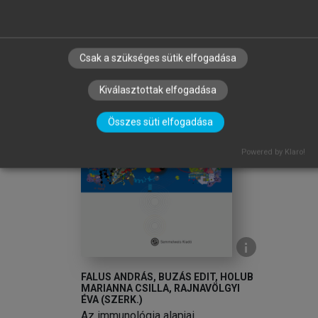
chevron_right
TOVÁBB A KÖNYVTÁRBA
Csak a szükséges sütik elfogadása
Kiválasztottak elfogadása
Összes süti elfogadása
arrow_circle_left
arrow_circle_right
Powered by Klaro!
FALUS ANDRÁS, BUZÁS EDIT, HOLUB
MARIANNA CSILLA, RAJNAVÖLGYI
ÉVA (SZERK.)
Az immunológia alapjai