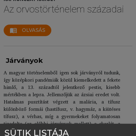
Az orvostörténelem századai
menu_book
OLVASÁS
Járványok
A magyar történelemből igen sok járványról tudunk,
így középkori pandémiák közül kiemelkedett a fekete
himlő, a 13. századtól jelentkező pestis, kisebb
mértékben a lepra. Jellemzőjük az ázsiai eredet volt.
Hatalmas pusztítást végzett a malária, a tífusz
különböző formái (hastífusz, v. hagymáz, a kiütéses
tífusz), a vérhas, míg a gyermekeket folyamatosan
tizedelte (az előbbi járványok mellett) a skarlát, a
kanyaró, a diftéria stb., gyakran egész vidékek
SÜTIK LISTÁJA