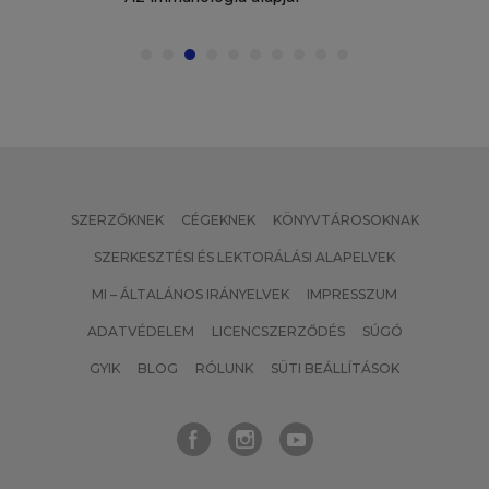
SZERZŐKNEK
CÉGEKNEK
KÖNYVTÁROSOKNAK
SZERKESZTÉSI ÉS LEKTORÁLÁSI ALAPELVEK
MI – ÁLTALÁNOS IRÁNYELVEK
IMPRESSZUM
ADATVÉDELEM
LICENCSZERZŐDÉS
SÚGÓ
GYIK
BLOG
RÓLUNK
SÜTI BEÁLLÍTÁSOK