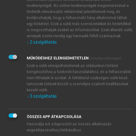
szintén ázsiai eredetű kolera.
tevékenységét. Az online tevékenységek megismerésével a
A járványok „nyomon követésének” egyik
hirdetők relevánsabb reklámokat jeleníthetnek meg, és
eszköze az 1850-es évektől eredményesen
korlátozhatják, hogy a felhasználó hány alkalommal láthat
egy hirdetést. Ezek a sütik más szervezetekkel és hirdetőkkel
alkalmazott orvosi statisztika lett, amely regisztrálta
is megoszthatják ezeket az információkat. Ezek állandó sütik,
az eseteket, a járványok nagyságát, folyamatosan
amelyek szinte mindig egy harmadik féltől származnak.
megjelölte a jelentkezés helyét, időpontját és a
↓
2
szolgáltatás
terjedés gyorsaságát, társadalmi közegeit. E
módszerrel jól nyomon követhető a 19. század
MŰKÖDÉSHEZ ELENGEDHETETLEN
(mindig szükséges)
közepétől a gyermek epidémiák is, amelyek
Ezek a sütik elengedhetetlenek az oldalunkon történő
elsősorban a 0–1, illetve az 5–10 éves gyermekek
böngészéshez,a funkciók használatához, és a felhasználók
körében jelentettek rendkívül magas halálozást. Az
nem tilthatják le azokat. A feltétlenül szükséges sütik közé
összes elhaltak 54%-át 10 éven aluli gyermek, ezen
tartoznak többek között a személyre szabott beállításokat
kezelő sütik.
belül 35,6%-ot a 0–1 éves csecsemő volt. A halál oka
↓
3
szolgáltatás
nagy részét a kanyaró, a vörheny, a hastífusz és a
diftéria volt. Az is megállapítható volt, hogy a
gyermekjárványok elsősorban a rossz higiénés
ÖSSZES APP ÁTKAPCSOLÁSA
viszonyok között élő családok, az 1880-as évektől
Használja ezt a kapcsolót az összes alkalmazás
pedig a zsúfolt városi környezetben jelentett komoly
engedélyezéséhez/letiltásához.
veszélyt. E járványoknál elsősorban a 0–1 éves korú