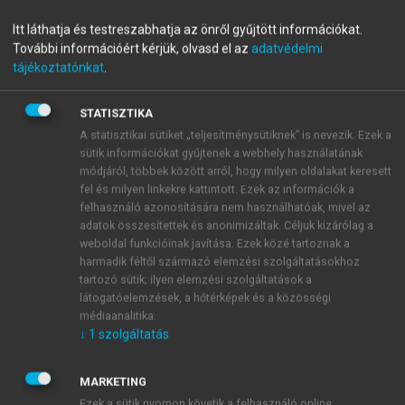
néptelenedtek el. A legnagyobb magyarországi
pestisjárványok ellen nem sok eredménnyel
Itt láthatja és testreszabhatja az önről gyűjtött információkat.
védekeztek, bár egyes területeken a 14. századtól
További információért kérjük, olvasd el az
adatvédelmi
alkalmazták a vesztegzárat, a betegek elkülönítését,
tájékoztatónkat
.
egyes területek kordonnal történt lezárását, a
füstöléses fertőtlenítést, a halottak mésszel történő
STATISZTIKA
leöntéses temetését. 1494-ben jelentkezett először a
A statisztikai sütiket „teljesítménysütiknek” is nevezik. Ezek a
szifilisz, mint behurcolt fertőző betegség, elsősorban
sütik információkat gyűjtenek a webhely használatának
módjáról, többek között arról, hogy milyen oldalakat keresett
városi közegekben szedte áldozatait.
fel és milyen linkekre kattintott. Ezek az információk a
A török háborúk következtében az ország
felhasználó azonosítására nem használhatóak, mivel az
középső területén jelentős lett elmocsarasodás, ahol
adatok összesítettek és anonimizáltak. Céljuk kizárólag a
a malária és a hastífusz (hagymáz), a „morbus
weboldal funkcióinak javítása. Ezek közé tartoznak a
hungaricus”, hatalmas áldozatokat szedett. A himlő
harmadik féltől származó elemzési szolgáltatásokhoz
tartozó sütik; ilyen elemzési szolgáltatások a
ellen 1796-ban Jenner felfedezte a – tehénhimlő
látogatóelemzések, a hőtérképek és a közösségi
kivonatából – ”védhimlőoltást”, melyet
médiaanalitika.
Magyarországon 1801-től eredményesen
↓
1
szolgáltatás
alkalmaztak. Általános védőoltásként 1887-ben
rendelték el. A pestis és a himlő visszaszorulása után
MARKETING
jelentkezett Európában és Magyarországon (1813) a
Ezek a sütik nyomon követik a felhasználó online