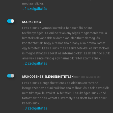
feküdjön a jobb oldalán közösülés közben. Nagyon
médiaanalitika.
kicsi a valószínűsége, hogy ezeknek a népi
↓
1
szolgáltatás
ajánlásoknak lett volna foganatja, de hasonlóan
hatástalanok voltak a tudományos mezbe öltöztetett
MARKETING
korai praktikák is, mint például a nő előírásszerű
Ezek a sütik nyomon követik a felhasználó online
diétája, illetve a savas vagy lúgos közeg alkalmazása
tevékenységét. Az online tevékenységek megismerésével a
termékenyítés alkalmával, vagy diafragma használata
hirdetők relevánsabb reklámokat jeleníthetnek meg, és
korlátozhatják, hogy a felhasználó hány alkalommal láthat
az egyik nemű spermium ellen. Már nagyobb
egy hirdetést. Ezek a sütik más szervezetekkel és hirdetőkkel
hatásfokkal volt alkalmazható a ciklus
is megoszthatják ezeket az információkat. Ezek állandó sütik,
figyelembevétele, megfigyelték ugyanis, hogy az
amelyek szinte mindig egy harmadik féltől származnak.
ovuláció közeli megtermékenyítés esetében
↓
2
szolgáltatás
gyakrabban születnek lányok, míg fiúk inkább akkor,
ha a spermiumoknak sokat kell várakozniok a női
MŰKÖDÉSHEZ ELENGEDHETETLEN
(mindig szükséges)
ivarutakban. De megpróbáltak mesterségesen
Ezek a sütik elengedhetetlenek az oldalunkon történő
beavatkozni a folyamatba a nem megfelelő nemű
böngészéshez,a funkciók használatához, és a felhasználók
spermiumok ellen képezett antitestekkel, vagy
nem tilthatják le azokat. A feltétlenül szükséges sütik közé
éppenséggel a gyermek nemét meghatározni kívánó
tartoznak többek között a személyre szabott beállításokat
kezelő sütik.
(vagy arra kényszerített) nőt kezelték az ellentétes
↓
3
szolgáltatás
nemű spermium antigénnel, hogy csak a kívánt nemű