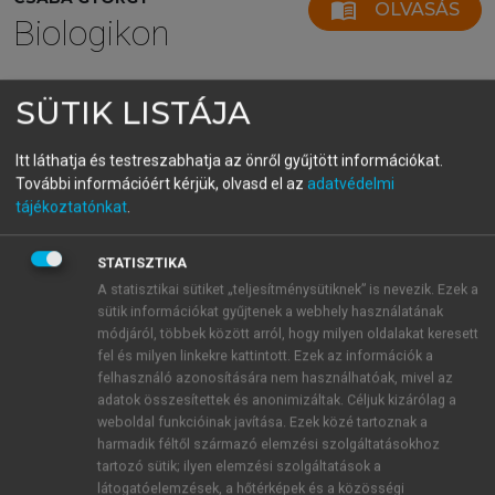
menu_book
OLVASÁS
Biologikon
SÜTIK LISTÁJA
A szexuális szelekció technikái
Itt láthatja és testreszabhatja az önről gyűjtött információkat.
A szexuális szelekció, az utód nemének
További információért kérjük, olvasd el az
adatvédelmi
tájékoztatónkat
.
megválasztása, vagy legalábbis az arra irányuló
vágy, nem újkeletű jelenség. Már a Talmudban
megtalálható a tanács: ha a nászágy észak-déli
STATISZTIKA
irányban helyezkedik el, az kedvez a fiú
A statisztikai sütiket „teljesítménysütiknek” is nevezik. Ezek a
sütik információkat gyűjtenek a webhely használatának
születésének. Németországban azt javasolták, hogy a
módjáról, többek között arról, hogy milyen oldalakat keresett
nemző atya vigyen magával fejszét, ha fiút akar, vagy
fel és milyen linkekre kattintott. Ezek az információk a
termékenyítsen száraz időben, miközben fúj a szél.
felhasználó azonosítására nem használhatóak, mivel az
Más népek azt tanácsolták, hogy a férfi viseljen
adatok összesítettek és anonimizáltak. Céljuk kizárólag a
csizmát az aktus közben, és hogy a nő se maradjon ki
weboldal funkcióinak javítása. Ezek közé tartoznak a
harmadik féltől származó elemzési szolgáltatásokhoz
a nem szabályozásából, azt ajánlották, hogy viseljen
tartozó sütik; ilyen elemzési szolgáltatások a
férfiruhát az ágyban a nászéjszakán (!), vagy
látogatóelemzések, a hőtérképek és a közösségi