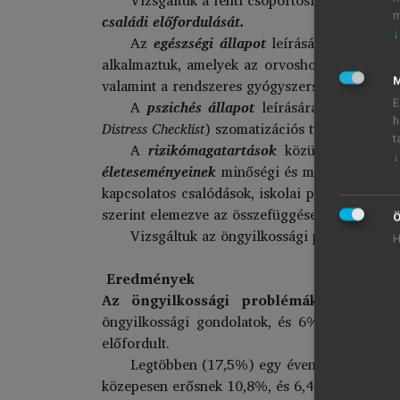
m
családi előfordulását.
↓
Az
egészségi állapot
leírására részben a
alkalmaztuk, amelyek az orvoshoz fordulás, a
valamint a rendszeres gyógyszerszedésen alap
M
A
pszichés állapot
leírására két fajta k
E
h
Distress Checklist
) szomatizációs tüneteket és s
t
A
rizikómagatartások
közül az alkohol
↓
életeseményeinek
minőségi és mennyiségi jel
kapcsolatos csalódások, iskolai problémák, sú
szerint elemezve az összefüggéseket.
Ö
Vizsgáltuk az öngyilkossági problematik
H
Eredmények
Az öngyilkossági problémák gyakorisá
öngyilkossági gondolatok, és 6%-uk jelezte,
előfordult.
Legtöbben (17,5%) egy éven belül foglalko
közepesen erősnek 10,8%, és 6,4% minősítette