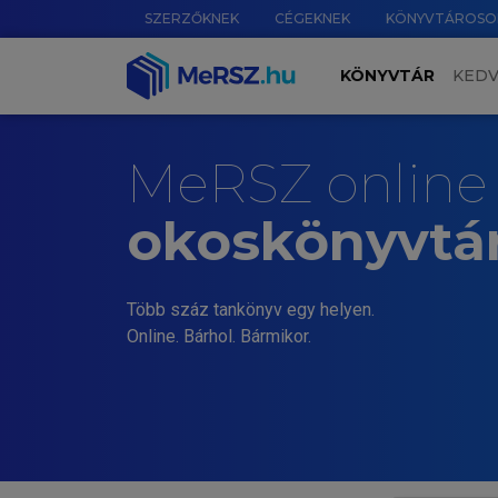
SZERZŐKNEK
CÉGEKNEK
KÖNYVTÁROSO
KÖNYVTÁR
KED
MeRSZ online
okoskönyvtá
Több száz tankönyv egy helyen.
Online. Bárhol. Bármikor.