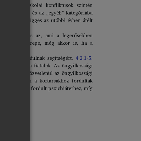
roblémák, iskolai konfliktusok szintén
nyagi helyzet és az „egyéb” kategóriába
rős az összefüggés az utóbbi évben átélt
 depresszivitás az, ami a legerősebben
határozó szerepe, még akkor is, ha a
át.
és kikhez fordulnak segítségért.
4.2.1-5.
 támogatást a fiatalok. Az öngyilkossági
t valakihez közvetlenül az öngyilkossági
enlő arányban a kortársakhoz fordultak
 csupán 6,2% fordult pszichiáterhez, míg