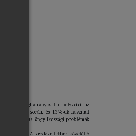
között. A leghátrányosabb helyzetet az
 részeg élete során, és 13%-uk használt
eresre növeli az öngyilkossági problémák
üggvényében. A kérdezettekhez közelálló