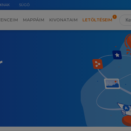
KNAK
SÚGÓ
VENCEIM
MAPPÁIM
KIVONATAIM
LETÖLTÉSEIM
r