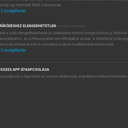
indig egy harmadik féltől származnak.
2
szolgáltatás
z egészségi állapot önbesorolását alkalmaztuk. Az önmegítél
 hosszabban tartó (1 héten túli) betegségek és a kórházi kez
ultak.
ŰKÖDÉSHEZ ELENGEDHETETLEN
(mindig szükséges)
érdőívet alkalmaztunk: a Beck Depresszió Kérdőívet, valamint 
zek a sütik elengedhetetlenek az oldalunkon történő böngészéshez,a funkciók
asználatához, és a felhasználók nem tilthatják le azokat. A feltétlenül szükség
zorongást mérő skáláját.
artoznak többek között a személyre szabott beállításokat kezelő sütik.
fogyasztást, a dohányzást és a droghasználatot vettük figy
3
szolgáltatás
lemzőit. A
negatív életesemények
(betegség, halál, családi konfl
lyos anyagi nehézségek) előfordulását vizsgáltuk az utóbbi év
SSZES APP ÁTKAPCSOLÁSA
ával összefüggő
segítségkérés gyakoriságát, módját.
asználja ezt a kapcsolót az összes alkalmazás engedélyezéséhez/letiltásáho
ga, intenzitása:
A vizsgálatban résztvevő fiatalok egy
 hogy volt már öngyilkossági kísérlete. Az öngyilkosságot m
ztak az öngyilkosság lehetőségével. A szuicid gondolat intenz
 erősnek az öngyilkosságra vonatkozó gondolatait.