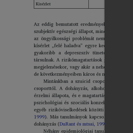
Kisérlet
55,2
Az eddig bemutatott eredmények alapján a s
szubjektív egészségi állapot, mind pedig az u
az öngyilkossági problémát nem mutató csop
kísérlet „felé haladva” egyre kedvezőtlenebb
gyakoribb a depreszszív tünetegyüttes meg
társulnak. A rizikómagatartások gyakoribb el
megjelenésekor, vagy akár a nehéz élethelyzet
de következményeiben káros és negatív problém
Mintánkban a szuicid csoportok a
dohán
csoporttól. A dohányzás, alkohol- és drogfü
érzelmi állapota, és e magatartásformák egyb
pszichológiai és szociális konzekvenciái sem
egyéb rizikóviselkedések közötti kapcsolatot,
1999
). Más tanulmányok kapcsolatot találtak 
dohányzás (
DuRant és mtsai, 1995
,
Simantov é
Néhány epidemiológiai tanulmány vizsgál