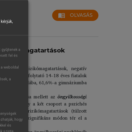
menu_book
OLVASÁS
kérjük,
, rizikómagatartások
t gyűjtenek a
sett fel és
 állapot, rizikómagatartások, negatív
g a weboldal
nulmányokat folytató 14–18 éves fiatalok
ések, a
,7%-a szakiskolába, 61,6%-a gimnáziumba
let
előfordulása mellett az
öngyilkossági
elezésünk, hogy a két csoport a pszichés
s bizonyos rizikómagatartások (túlzott
ékenységek
viselkedésük szignifikáns módon tér el a
ozhatják, hogy
kkel és
szülők
válását,
az öngyilkossági problémák
ek szinte