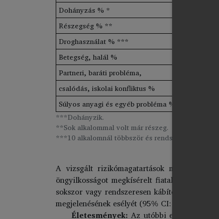
Dohányzás % *
Részegség % **
Droghasználat % ***
Betegség, halál %
Partneri, baráti probléma,
csalódás, iskolai konfliktus %
Súlyos anyagi és egyéb probléma %
***Dohányzik.
**Sok alkalommal volt már részeg.
***10 alkalomnál többször és rendszeresen.
A vizsgált rizikómagatartások mindegyikéné
öngyilkosságot megkísérelt fiatalok mutatják
sokszor vagy rendszeresen kábítószert. Külön
megjelenésének esélyét (95% CI: 1,0–8,7).
Életesmények:
Az utóbbi egy év fonto