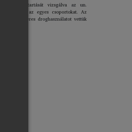
gészségmagatartását vizsgálva az un.
tottuk össze az egyes csoportokat. Az
ri és rendszeres droghasználatot vettük