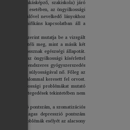
usba
(szakmunkásképző, szakiskola) járó
csolat a fiúk esetében, az öngyilkossági
 genetikai szülővel nevelkedő lányokhoz
dulása szignifikáns kapcsolatban áll a
 fokozatai szerint mutatja be a vizsgált
edvezőbben ítéli meg, mint a másik két
uk tartja rossznak egészségi állapotát.
égükről, és az öngyilkossági kísérlettel
 kezelések, a rendszeres gyógyszerszedés
gi probléma súlyosságával nő. Főleg az
tnál több alkalommal keresett fel orvost.
gy az öngyilkossági problémákat mutató
gálva a megbetegedések tekintetében nem
: a depresszió pontszám, a szomatizációs
 szerint. A magas depresszió pontszám
 a szuicid problémák esélyét az alacsony