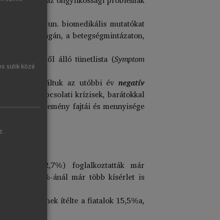
ésen kívül az un. biomedikális mutatókat
elés gyakoriságán, a betegségmintázaton,
az 51 tételből álló tünetlista (
Symptom
es sütik közé
elembe. Vizsgáltuk az utóbbi év
negatív
iktusok, párkapcsolati krízisek, barátokkal
ben, az életesemény fajtái és mennyisége
z.
harmadát (32,7%) foglalkoztatták már
egkísérlők 4%-ánál már több kísérlet is
itását enyhének ítélte a fiatalok 15,5%a,