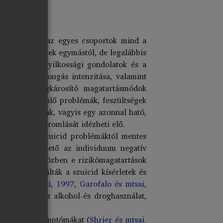
nése szerint az egyes csoportok mind a
zetesen eltérnek egymástól, de legalábbis
rttól az öngyilkossági gondolatok és a
tek és a szorongás intenzitása, valamint
tabb egészségkárosító magatartásmódok
alok a felmerülő problémák, feszültségek
rt alkalmaznak, vagyis egy azonnal ható,
rzet további romlását idézheti elő.
ülönülnek a szuicid problémáktól mentes
akran föllelhető az individuum negatív
llapotára, miközben e rizikómagatartások
mányok vizsgálták a szuicid kísérletek és
oods és mtsai, 1997
,
Garofalo és mtsai,
özött, mint az alkohol-és droghasználat,
egészségi szimptómákat (
Shrier és mtsai.