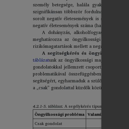
személy betegsége, halála gyakoribb az öng
szignifikánsan többször fordulnak elő az öng
sorolt negatív életesemények is szignifikáns
negatív életesemények száma (halmozódása) és
A dohányzás, alkoholfogyasztás és drog
meghatározza az öngyilkossági problémák 
rizikómagatartások mellett a negatív életesemé
A segítségkérés és öngyilkossági p
táblázat
unk
az öngyilkossági magatartás függv
gondolatokkal jellemzett csoportnak csupán 1
problematikával összefüggésben. A segítség
segítségért, egyharmaduk a szülőkhöz. Feltűn
a „csak” gondolattal küzdők közül a fiatalok 12
4.2.1-5. táblázat.
A segélykérés típusa az öngyilkos
Öngyilkossági probléma
Valamilyen segítség
Csak gondolat
17,8