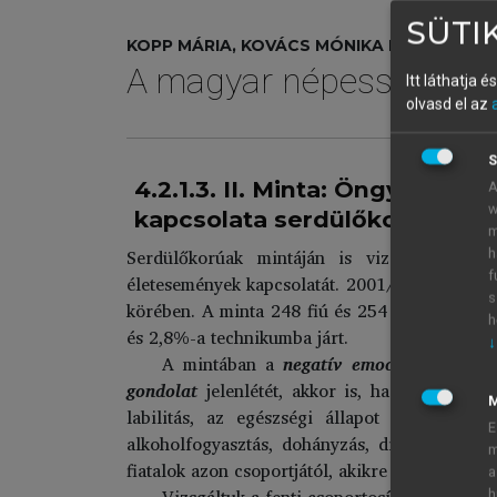
SÜTIK
KOPP MÁRIA, KOVÁCS MÓNIKA ERIKA (SZERK
A magyar népesség élet
Itt láthatja 
olvasd el az
S
4.2.1.3. II. Minta: Öngyilkos
A
w
kapcsolata serdülőkorúaknál
m
Serdülőkorúak mintáján is vizsgáljuk az ö
h
f
életesemények kapcsolatát. 2001/2002-ben kérd
s
körében. A minta 248 fiú és 254 lány adatai
h
és 2,8%-a technikumba járt.
↓
A mintában a
negatív emocionális álla
gondolat
jelenlétét, akkor is, ha a személy
labilitás, az egészségi állapot önbesorolá
E
alkoholfogyasztás, dohányzás, droghasználat)
m
fiatalok azon csoportjától, akikre az öngyilko
a
Vizsgáltuk a fenti csoportosításban az
isk
h