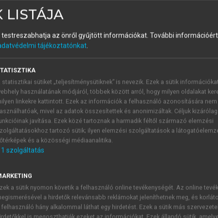
 LISTÁJA
.)
minősége az ezredfordulón
és testreszabhatja az önről gyűjtött információkat.
További információért 
adatvédelmi tájékoztatónkat
.
TATISZTIKA
sági problémák és az életminőség-mutatók
 statisztikai sütiket „teljesítménysütiknek” is nevezik. Ezek a sütik információka
ebhely használatának módjáról, többek között arról, hogy milyen oldalakat kere
ilyen linkekre kattintott. Ezek az információk a felhasználó azonosítására nem
ngyilkossági magatartás és az egészségi állapot, pszichés
asználhatóak, mivel az adatok összesítettek és anonimizáltak. Céljuk kizáróla
unkcióinak javítása. Ezek közé tartoznak a harmadik féltől származó elemzési
őíves, önkitöltős anonim vizsgálatot végeztünk budapesti, ta
zolgáltatásokhoz tartozó sütik; ilyen elemzési szolgáltatások a látogatóelemz
t foglalja magában. A fiatalok 3,7%-a szakmunkásképzőbe, 31
őtérképek és a közösségi médiaanalitika.
1
szolgáltatás
pot
jelzéseként tekintettük ezúttal is az
öngyilkossági kísér
nek élete során öngyilkossági kísérlete még nem volt. Feltét
MARKETING
sa, a pszichoszomatikus tünetek, a negatív életesemények é
zek a sütik nyomon követik a felhasználó online tevékenységét. Az online tev
 előfordulása tekintetében jól elkülöníthető, és állapotuk, 
egismerésével a hirdetők relevánsabb reklámokat jeleníthetnek meg, és korlát
ssági magatartás egyik formája sem jellemző.
 felhasználó hány alkalommal láthat egy hirdetést. Ezek a sütik más szervezete
olatípus
szerinti összefüggéseket, a családi változók közül a 
irdetőkkel is megoszthatják ezeket az információkat. Ezek állandó sütik, amely