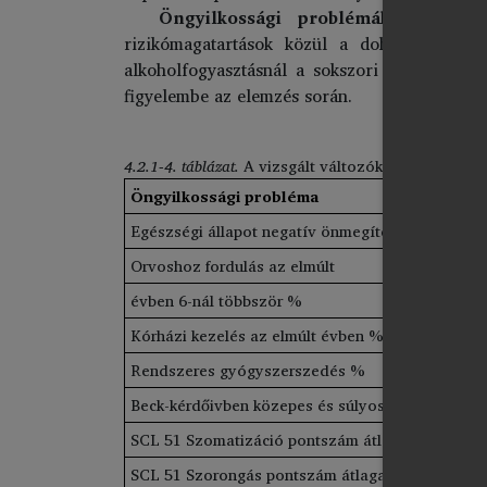
Öngyilkossági problémák és a kül
rizikómagatartások közül a dohányzás, az 
alkoholfogyasztásnál a sokszori részegség á
figyelembe az elemzés során.
4.2.1-4. táblázat.
A vizsgált változók az öngyilkos
Öngyilkossági probléma
Egészségi állapot negatív önmegítélése %
Orvoshoz fordulás az elmúlt
évben 6-nál többször %
Kórházi kezelés az elmúlt évben %
Rendszeres gyógyszerszedés %
Beck-kérdőivben közepes és súlyos depresszió 
SCL 51 Szomatizáció pontszám átlaga
SCL 51 Szorongás pontszám átlaga