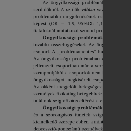
Az öngyilkossági problémák megjelenés
serdülőknél. A szülők
válása
vagy különélése
problematika megjelenésének esélye azonban 
képest (OR = 1,9, 95%CI: 1,1–3,2). Az öngy
fiataloknál mutatkozó szuicid problematikával.
Öngyilkossági problémák és az egész
további összefüggéseket. Az öngyilkossági p
csoport. A „problémamentes” fiatalok több mi
Az öngyilkossági problémában érintettek az é
jellemzett csoportban már a serdülők 20%-át 
szempontjából a csoportok nem különböznek. 
öngyilkosságot megkísérelt csoport veszi erőt
Az okként megjelölt betegségek szempontjáb
személyek fizikailag betegebbek: az egyes ko
találtunk szignifikáns eltérést a csoportok közö
Öngyilkossági problémák és a psziché
és a szorongásos tünetek szignifikáns eme
kiemelkedő szerepe ebben a mintában is tette
depresszió-pontszámú személyekhez képest.