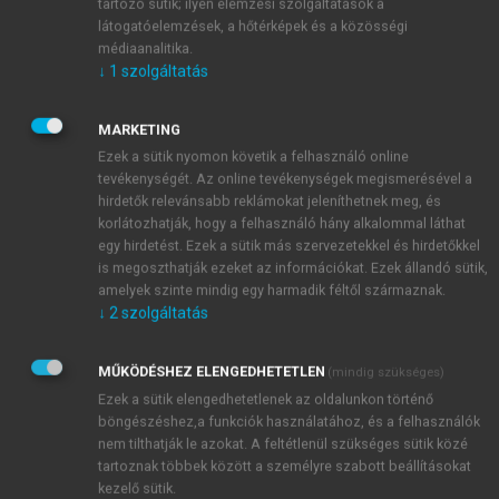
egyéb jellemzőkben is tükröződnek. Nemcsak az
tartozó sütik; ilyen elemzési szolgáltatások a
látogatóelemzések, a hőtérképek és a közösségi
öngyilkossági kísérlet, hanem
az öngyilkossági
médiaanalitika.
gondolatok jelenléte is életminőség-romlást jelez,
mert
↓
1
szolgáltatás
összefonódik a negatív emocionális állapot számos
jellemzőjével, az egészség- és teljesítményromlás
MARKETING
észlelésével, felnőtteknél a táppénzes napok
Ezek a sütik nyomon követik a felhasználó online
számának növekedésével, serdülőkorúaknál pedig az
tevékenységét. Az online tevékenységek megismerésével a
egészségügy fokozott igénybevételével, és a
hirdetők relevánsabb reklámokat jeleníthetnek meg, és
különféle rizikómagatartások halmozódásával. Az
korlátozhatják, hogy a felhasználó hány alkalommal láthat
öngyilkossági gondolat a kísérlet előzményét jelenti,
egy hirdetést. Ezek a sütik más szervezetekkel és hirdetőkkel
is megoszthatják ezeket az információkat. Ezek állandó sütik,
hiszen csupán néhány személy nyilatkozott úgy, hogy
amelyek szinte mindig egy harmadik féltől származnak.
megkísérelt már öngyilkosságot, de nem volt
↓
2
szolgáltatás
öngyilkossági gondolata. Ugyanakkor nehezen
bejósolható, hogy az önpusztító gondolat mikor és
MŰKÖDÉSHEZ ELENGEDHETETLEN
(mindig szükséges)
mely esetekben válik kivitelezéssé, kísérletté vagy
Ezek a sütik elengedhetetlenek az oldalunkon történő
befejezett öngyilkossággá. az eredmények azonban
böngészéshez,a funkciók használatához, és a felhasználók
jól mutatják, hogy az öngyilkosság lehetőségének
nem tilthatják le azokat. A feltétlenül szükséges sütik közé
gondolati jelenléte is számos panasszal, tünettel,
tartoznak többek között a személyre szabott beállításokat
negatív emocionális állapottal ötvöződik, így
kezelő sütik.