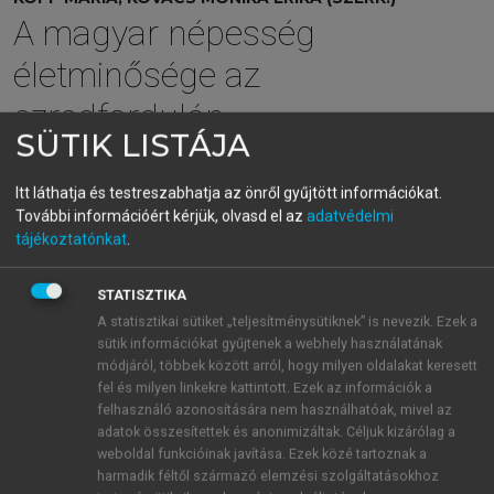
A magyar népesség
életminősége az
ezredfordulón
SÜTIK LISTÁJA
menu_book
OLVASÁS
Itt láthatja és testreszabhatja az önről gyűjtött információkat.
További információért kérjük, olvasd el az
adatvédelmi
tájékoztatónkat
.
STATISZTIKA
4.2.1.4. Végkövetkeztetések:
A statisztikai sütiket „teljesítménysütiknek” is nevezik. Ezek a
felnőttek és serdülőkorúak
sütik információkat gyűjtenek a webhely használatának
Mindkét mintánkon nyert eredményeink azt mutatják,
módjáról, többek között arról, hogy milyen oldalakat keresett
fel és milyen linkekre kattintott. Ezek az információk a
hogy a vizsgált személyek előtörténetében az
felhasználó azonosítására nem használhatóak, mivel az
öngyilkossági gondolat és az öngyilkossági kísérlet
adatok összesítettek és anonimizáltak. Céljuk kizárólag a
előfordulása, mint az öngyilkossági magatartás
weboldal funkcióinak javítása. Ezek közé tartoznak a
különböző súlyossági fokai, az általunk vizsgált
harmadik féltől származó elemzési szolgáltatásokhoz