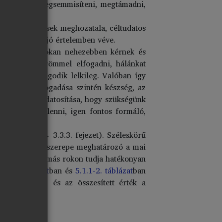
ert akarjuk megsemmisíteni, megtámadni,
tése, a döntések meghozatala, céltudatos
kerülünk ki, jó értelemben véve.
 is fokozza. Sokan nehezebben kérnek és
 kérni, és örömmel elfogadni, hálánkat
záltal ő gazdagodik lelkileg. Valóban így
 segítség elfogadása szintén készség, az
ató. Annak tudatosítása, hogy szükségünk
udnánk úrrá lenni, igen fontos formáló,
Jeszenszky → 3.3.3. fejezet). Széleskörű
. a nagyszülők szerepe meghatározó a mai
gyszülő, vagy más rokon tudja hatékonyan
1.1-1. táblázat
ban és
5.1.1-2. táblázat
ban
összeadódik, és az összesített érték a