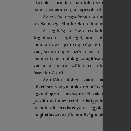
akarjuk kimondani az utolsó szót. Ezért leh
hanem valamilyen, a kapcsolatot romboló jele
Az
érzelmi megoldások
után mindig szüksé
tevékenység. Mindezek eredményeként a konfli
A segítség kérése a családon belül is f
fogadnak el segítséget, mint adnak, ez külö
kimutatni az apró segítségekért is. A japánok
van, sokan éppen azért nem kérnek segítséget,
emberi kapcsolatok gazdagításának egyik fonto
van a társunkra, szüleinkre, felnövő gyermek
összetartó erő.
Az utóbbi időben számos tanulmány fogl
követéses vizsgálatok eredményei szerint a si
agyonhajszolt, sokszor szétszakadt családokba
pótolni azt a szeretet, odafigyelési hiányt, 
bemutatott eredményeink egyik alapvető tan
meghatározó az életminőség alakításában.