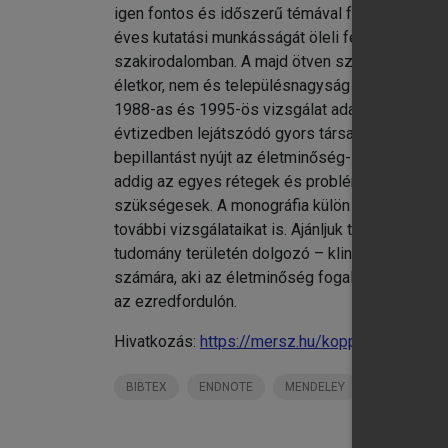
igen fontos és időszerű témával foglalkozik, 
éves kutatási munkásságát öleli fel, kiegészít
chevron_right
szakirodalomban. A majd ötven szerzős monogr
chevron_right
életkor, nem és településnagyság szerint rep
chevron_right
6.
1988-as és 1995-ös vizsgálat adataival is kiegé
chevron_right
7.
évtizedben lejátszódó gyors társadalmi változ
bepillantást nyújt az életminőség- és egészsé
addig az egyes rétegek és problémakörökre je
szükségesek. A monográfia külön erőssége, hog
további vizsgálataikat is. Ajánljuk tehát a köny
tudomány területén dolgozó – klinikai, kutató
számára, aki az életminőség fogalmát, indikáto
az ezredfordulón.
Hivatkozás:
https://mersz.hu/kopp-kovacs-a-m
BIBTEX
ENDNOTE
MENDELEY
ZOTERO