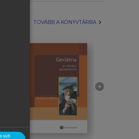
chevron_right
TOVÁBB A KÖNYVTÁRBA
arrow_circle_right
 süti