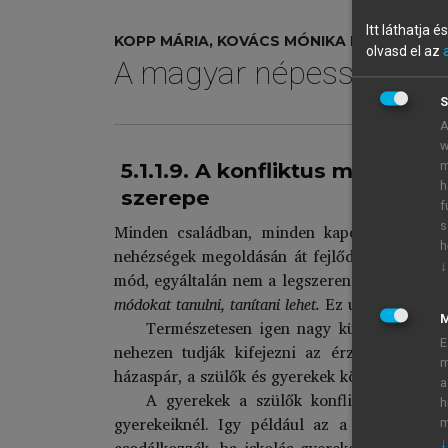
Itt láthatja 
KOPP MÁRIA, KOVÁCS MÓNIKA ERIKA (SZERK
olvasd el az
A magyar népesség élet
S
A
w
m
5.1.1.9. A konfliktus megoldás
h
szerepe
f
s
Minden családban, minden kapcsolatban vann
h
nehézségek megoldásán át fejlődhetnek a kapc
↓
mód, egyáltalán nem a legszerencsésebb. A leg
módokat tanulni, tanítani lehet.
Ez ugyanolyan
k
Természetesen igen nagy különbség van k
E
nehezen tudják kifejezni az érzelmeiket. Ps
m
házaspár, a szülők és gyerekek között, csak jól 
a
A gyerekek a szülők konfliktus megoldás
h
gyerekeiknél. Igy például az a szülő, aki n
m
csodálkozzék, ha iskolás gyereke hasonlóan 
↓