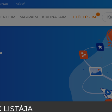
KNAK
SÚGÓ
VENCEIM
MAPPÁIM
KIVONATAIM
LETÖLTÉSEIM
r
 LISTÁJA