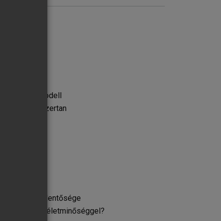
életminőség modell
almazott módszertan
életminőség
g védője
mi biztonság jelentősége
zás élmény az életminőséggel?