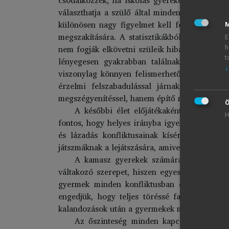
választhatja a szülő által mindenáron tiltott
különösen nagy figyelmet kell fordítani a cs
M
megszakítására. A statisztikákból ismert, ho
E
nem fogják elkövetni szüleik hibáit. Saját vizs
h
t
lényegesen gyakrabban találnak olyan partn
↓
viszonylag könnyen felismerhetőek, és bár n
érzelmi felszabadulással járnak, ha megfe
megszégyenítéssel, hanem építő módon kell vez
Ö
A későbbi élet előjátékaként a gyerekek
H
fontos, hogy helyes irányba igyekezzünk ezt a
és lázadás konfliktusainak kísérleti terep
játszmáknak a lejátszására, amivel a későbbie
A kamasz gyerekek számára a két szülőne
váltakozó szerepet, hiszen egyes helyzetekb
gyermek minden konfliktusban érezze, hogy 
engedjük, hogy teljes töréssé fajuljon a sz
kalandozások után a gyermekek mindig visszaté
Az őszinteség minden kapcsolatban alap