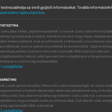
és testreszabhatja az önről gyűjtött információkat.
További információért 
.)
adatvédelmi tájékoztatónkat
.
minősége az ezredfordulón
TATISZTIKA
 statisztikai sütiket „teljesítménysütiknek” is nevezik. Ezek a sütik információka
ebhely használatának módjáról, többek között arról, hogy milyen oldalakat kere
ilyen linkekre kattintott. Ezek az információk a felhasználó azonosítására nem
i készségek fejlesztése, a konfliktusok, vi
asználhatóak, mivel az adatok összesítettek és anonimizáltak. Céljuk kizáróla
unkcióinak javítása. Ezek közé tartoznak a harmadik féltől származó elemzési
zolgáltatásokhoz tartozó sütik; ilyen elemzési szolgáltatások a látogatóelemz
ak feszültségek, nehézségek, konfliktusok. Ez azonban egy
őtérképek és a közösségi médiaanalitika.
solatok. Ezek a megoldási módok nagyon sokfélék, a konflikt
1
szolgáltatás
fontosabb, hogy tudatosítsuk, nincs konfliktusok, problémák n
észség,
mint a kerékpározás, úszás elsajátítása, csak sokkal nag
MARKETING
ülönböző típusú emberek között, van, aki a konfliktusait k
zek a sütik nyomon követik a felhasználó online tevékenységét. Az online tev
zichológiai törvényszerűség, hogy a konfliktusok a fejlődés
egismerésével a hirdetők relevánsabb reklámokat jeleníthetnek meg, és korlát
kell élni velük (
Erikson, 1968
,
2002
).
 felhasználó hány alkalommal láthat egy hirdetést. Ezek a sütik más szervezete
i módjait látják, veszik át, így sokszor mintegy a szülők v
irdetőkkel is megoszthatják ezeket az információkat. Ezek állandó sütik, amely
ehézségeit érzelmi konfliktus megoldási módszerekkel, evéss
indig egy harmadik féltől származnak.
fog viselkedni. De a túlságosan merev, az érzelmi oldódást 
2
szolgáltatás