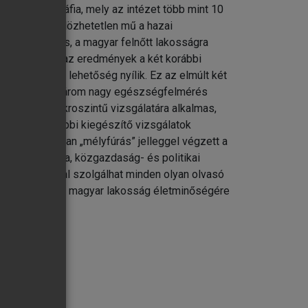
l. A monográfia, mely az intézet több mint 10
álló és nélkülözhetetlen mű a hazai
002 országos, a magyar felnőtt lakosságra
ező esetében az eredmények a két korábbi
sgálatára is lehetőség nyílik. Ez az elmúlt két
kérdőívek
l bír. Amíg a három nagy egészségfelmérés
adalmi – makroszintű vizsgálatára alkalmas,
mzésére további kiegészítő vizsgálatok
 adott témában „mélyfúrás” jelleggel végzett a
etika, pedagógia, közgazdaság- és politikai
 információval szolgálhat minden olyan olvasó
ni, s kiváncsi a magyar lakosság életminőségére