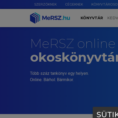
SZERZŐKNEK
CÉGEKNEK
KÖNYVTÁROSO
KÖNYVTÁR
KED
MeRSZ online
okoskönyvtá
Több száz tankönyv egy helyen.
Online. Bárhol. Bármikor.
SÜTIK