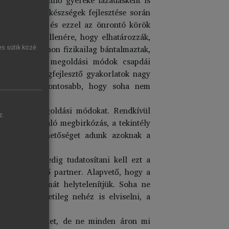
us megoldási készségek fejlesztése során
felismerésére és ezzel az önrontó körök
lnak, annak ellenére, hogy elhatározzák,
ok, akiket otthon fizikailag bántalmaztak,
es sütik közé
ás konfliktus megoldási módok csapdái
ortos készségfejlesztő gyakorlatok nagy
zokat – a legfontosabb, hogy soha nem
konfliktus megoldási módokat. Rendkívül
z.
ülvilággal való megbirkózás, a tekintély
minél több lehetőséget adunk azoknak a
atalokban pedig tudatosítani kell ezt a
 a megfelelő partner. Alapvető, hogy a
gatartásformát helytelenítjük. Soha ne
a. Ha átmenetileg nehéz is elviselni, a
djuk érzéseinket, de ne minden áron mi