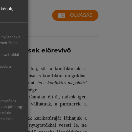
kérjük,
menu_book
OLVASÁS
t gyűjtenek a
sett fel és
ták, krízisek előrevivő
g a weboldal
ések, a
általán nem baj, sőt a konfliktusok, a
usok letagadása is konfliktus megoldási
élküli kapcsolat, és a
konfliktus megoldási
yobb a jelentősége.
irobbanóan, drámaian éli át, mások igen
ékenységek
 hajtóerejévé válhatnak, a partnerek, a
ozhatják, hogy
kkel és
iselkedésének karikatúráját láthatjuk a
ek szinte
el, ivással, nyugtatókkal vezeti le, ne
nem ismerő szülő gyereke lázadásként is