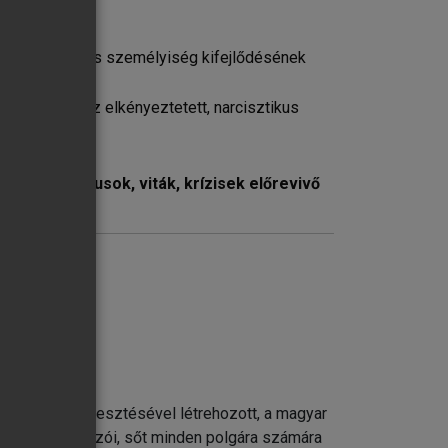
élyesebb ügye
csolatokra képes személyiség kifejlődésének
k terméke, az elkényeztetett, narcisztikus
d erősödését?
e, a konfliktusok, viták, krízisek előrevivő
ssz, válás
 Erika szerkesztésével létrehozott, a magyar
ére serdülőkorban
re, döntéshozói, sőt minden polgára számára