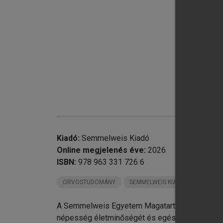
Kiadó:
Semmelweis Kiadó
Online megjelenés éve:
2026
ISBN:
978 963 331 726 6
ORVOSTUDOMÁNY
SEMMELWEIS KIADÓ KÖNYVEI
A Semmelweis Egyetem Magatartástudományi Int
népesség életminőségét és egészségét bemuta