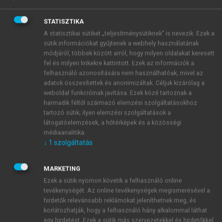
Budapest.
Bowlby J. (1978) Attachment theory and its
STATISZTIKA
therapeutic implications. Adolesc-Psychiatry. 6:5–
A statisztikai sütiket „teljesítménysütiknek” is nevezik. Ezek a
33.
sütik információkat gyűjtenek a webhely használatának
Csoboth Cs. (1999) Egészségkárosító
módjáról, többek között arról, hogy milyen oldalakat keresett
magatartásminták fiatal nők körében-Jobb
fel és milyen linkekre kattintott. Ezek az információk a
Egészséget a nőknek, Mentálhigiéne és
felhasználó azonosítására nem használhatóak, mivel az
Pszichoszomatika, 10, 3-4:16–29.
adatok összesítettek és anonimizáltak. Céljuk kizárólag a
weboldal funkcióinak javítása. Ezek közé tartoznak a
Erikson EH. (1968) Identity: youth and crisis. W.W.
harmadik féltől származó elemzési szolgáltatásokhoz
Norton, New York.
tartozó sütik; ilyen elemzési szolgáltatások a
Erikson EH. (2002) Gyermekkor és társadalom,
látogatóelemzések, a hőtérképek és a közösségi
Osiris, Budapest.
médiaanalitika.
Gyöngyösiné Kiss Enikő (1999) Szondi Lipót, Új
↓
1
szolgáltatás
Mandátum kiadó, Budapest.
Hermann I. (1943,1984) Az ember ősi ösztönei,
MARKETING
Magvető, Budapest.
Ezek a sütik nyomon követik a felhasználó online
Kopp M, Berghammer R. (szerkesztők) (2005)
tevékenységét. Az online tevékenységek megismerésével a
hirdetők relevánsabb reklámokat jeleníthetnek meg, és
Orvosi pszichológia, Medicina, Budapest.
korlátozhatják, hogy a felhasználó hány alkalommal láthat
Kopp M, Csoboth Cs, Purebl Gy. (1999) Fiatal nők
egy hirdetést. Ezek a sütik más szervezetekkel és hirdetőkkel