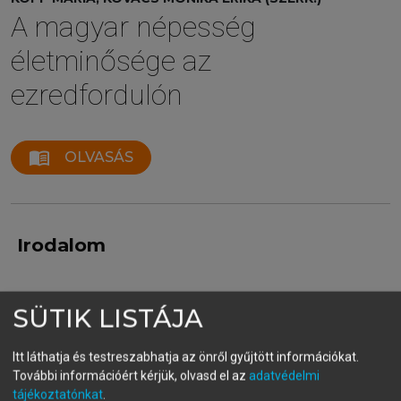
A magyar népesség
életminősége az
ezredfordulón
menu_book
OLVASÁS
Irodalom
Andorka R. (1996) Merre tart a magyar társadalom?
SÜTIK LISTÁJA
Lakitelek Antológia.
Beck AT. (2001) A gyűlölet fogságában, Háttér
Itt láthatja és testreszabhatja az önről gyűjtött információkat.
Kiadó, Budapest.
További információért kérjük, olvasd el az
adatvédelmi
Berne E. (1997) Emberi játszmák. Háttér Kiadó,
tájékoztatónkat
.