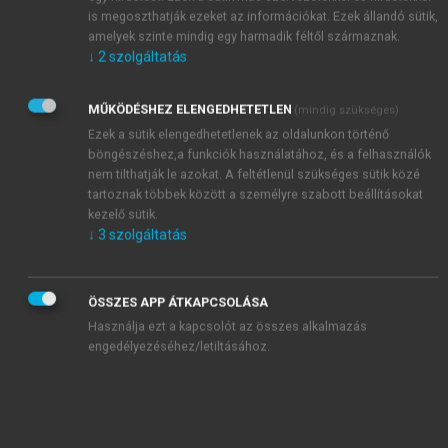
egészségi állapota, In: Szerepváltozások (Szerk
is megoszthatják ezeket az információkat. Ezek állandó sütik,
Pongrácz T, Tóth IGy.) TÁRKI, 239–259.
amelyek szinte mindig egy harmadik féltől származnak.
Kopp M, Csoboth Cs, Purebl Gy. (1999)
↓
2
szolgáltatás
Egészségmegőrzés- mit jelent ma Magyarországon
a fiatal nők „egész”-sége. Mentálhigiéne és
MŰKÖDÉSHEZ ELENGEDHETETLEN
(mindig szükséges)
Pszichoszomatika, 10, 3–4:5–15.
Ezek a sütik elengedhetetlenek az oldalunkon történő
Kopp MS, Réthelyi J. (2004) Where psychology
böngészéshez,a funkciók használatához, és a felhasználók
nem tilthatják le azokat. A feltétlenül szükséges sütik közé
meets physiology: chronic stress and premature
tartoznak többek között a személyre szabott beállításokat
mortality- the Central-Eastern european health
kezelő sütik.
paradox, Brain Research Bulletin, 62:351–367.
↓
3
szolgáltatás
Kopp M, Skrabski Á. (1992) Magyar Lelkiállapot,
Végeken Alapítvány, Budapest.
Kopp M, Skrabski Á. (1995) Alkalmazott
ÖSSZES APP ÁTKAPCSOLÁSA
magatartástudomány. A megbirkózás egyéni és
Használja ezt a kapcsolót az összes alkalmazás
társadalmi stratégiái, Corvinus Kiadó, Budapest.
engedélyezéséhez/letiltásához.
Kopp MS, Skrabski Á, Kawachi I, Adler NE. (2005)
Low socioeconomic status of the opposite sex is a
risk factor for middle aged mortality. J.
Epidemiology and Community Health, S9:675–678.