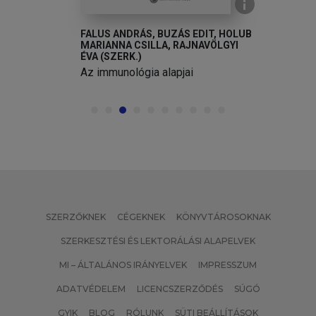
FALUS ANDRÁS, BUZÁS EDIT, HOLUB
MARIANNA CSILLA, RAJNAVÖLGYI
ÉVA (SZERK.)
Az immunológia alapjai
SZERZŐKNEK
CÉGEKNEK
KÖNYVTÁROSOKNAK
SZERKESZTÉSI ÉS LEKTORÁLÁSI ALAPELVEK
MI – ÁLTALÁNOS IRÁNYELVEK
IMPRESSZUM
ADATVÉDELEM
LICENCSZERZŐDÉS
SÚGÓ
GYIK
BLOG
RÓLUNK
SÜTI BEÁLLÍTÁSOK