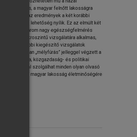
álló és nélkülözhetetlen mű a hazai
002 országos, a magyar felnőtt lakosságra
ező esetében az eredmények a két korábbi
sgálatára is lehetőség nyílik. Ez az elmúlt két
l bír. Amíg a három nagy egészségfelmérés
adalmi – makroszintű vizsgálatára alkalmas,
mzésére további kiegészítő vizsgálatok
 adott témában „mélyfúrás” jelleggel végzett a
etika, pedagógia, közgazdaság- és politikai
 információval szolgálhat minden olyan olvasó
ni, s kiváncsi a magyar lakosság életminőségére