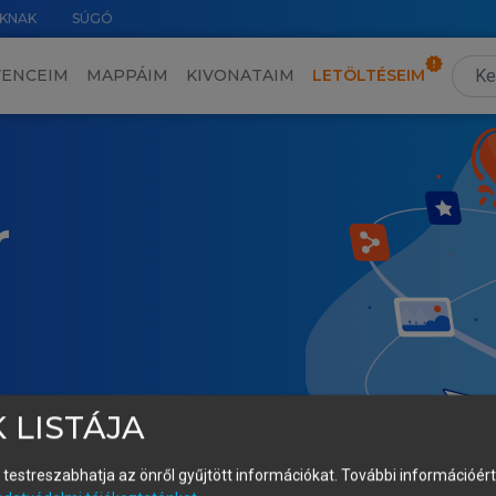
KNAK
SÚGÓ
VENCEIM
MAPPÁIM
KIVONATAIM
LETÖLTÉSEIM
r
 LISTÁJA
és testreszabhatja az önről gyűjtött információkat.
További információért 