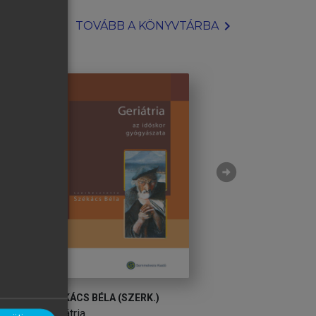
chevron_right
TOVÁBB A KÖNYVTÁRBA
arrow_circle_right
SZÉKÁCS BÉLA (SZERK.)
SZÉKÁCS BÉLA (S
Geriátria
Geriátria