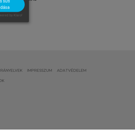
 süti
adása
ered by Klaro!
 IRÁNYELVEK
IMPRESSZUM
ADATVÉDELEM
OK