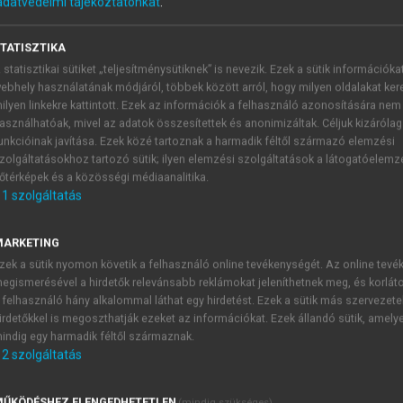
adatvédelmi tájékoztatónkat
.
.)
TATISZTIKA
minősége az ezredfordulón
 statisztikai sütiket „teljesítménysütiknek” is nevezik. Ezek a sütik információka
ebhely használatának módjáról, többek között arról, hogy milyen oldalakat kere
ilyen linkekre kattintott. Ezek az információk a felhasználó azonosítására nem
asználhatóak, mivel az adatok összesítettek és anonimizáltak. Céljuk kizáróla
unkcióinak javítása. Ezek közé tartoznak a harmadik féltől származó elemzési
zolgáltatásokhoz tartozó sütik; ilyen elemzési szolgáltatások a látogatóelemz
őtérképek és a közösségi médiaanalitika.
1
szolgáltatás
ásodik, átdolgozott kiadás. Osiris Kiadó, Budapest, 23–29.
of BDI. Post Grad Med, 52:81–85.
MARKETING
ugh J. (1961) An inventory for measuring depression. Archiv
zek a sütik nyomon követik a felhasználó online tevékenységét. Az online tev
orton, New York.
egismerésével a hirdetők relevánsabb reklámokat jeleníthetnek meg, és korlát
sok. Gondolat Kiadó, Budapest.
 felhasználó hány alkalommal láthat egy hirdetést. Ezek a sütik más szervezete
, Tiedmann JW, Wojnarowicz S. (1998) Stressful Life Events:
irdetőkkel is megoszthatják ezeket az információkat. Ezek állandó sütik, amely
ment Rating Scale. International Journal of Stress Management
indig egy harmadik féltől származnak.
ment rating scale. Journal of Psychosomatic Research, 11:21
2
szolgáltatás
ungarostudy2002.htm
 viselkedésterápiája. Végeken Kiadó.
ŰKÖDÉSHEZ ELENGEDHETETLEN