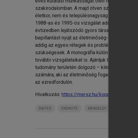
éves kutatási munkásságát öleli fel, kiegészít
szakirodalomban. A majd ötven szerzős monogr
életkor, nem és településnagyság szerint rep
1988-as és 1995-ös vizsgálat adataival is kiegé
évtizedben lejátszódó gyors társadalmi változ
bepillantást nyújt az életminőség- és egészsé
addig az egyes rétegek és problémakörökre je
szükségesek. A monográfia külön erőssége, hog
további vizsgálataikat is. Ajánljuk tehát a köny
tudomány területén dolgozó – klinikai, kutató
számára, aki az életminőség fogalmát, indikáto
az ezredfordulón.
Hivatkozás:
https://mersz.hu/kopp-kovacs-a-m
BIBTEX
ENDNOTE
MENDELEY
ZOTERO