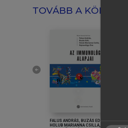
TOVÁBB A KÖNYVT
arrow_circle_left
VÁN
FALUS ANDRÁS, BUZÁS EDIT,
F
HOLUB MARIANNA CSILLA,
H
 és funkcionális