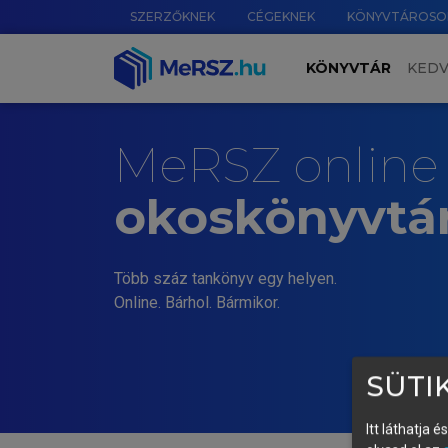
SZERZŐKNEK
CÉGEKNEK
KÖNYVTÁROSO
KÖNYVTÁR
KED
MeRSZ online
okoskönyvtá
Több száz tankönyv egy helyen.
Online. Bárhol. Bármikor.
SÜTIK
Itt láthatja 