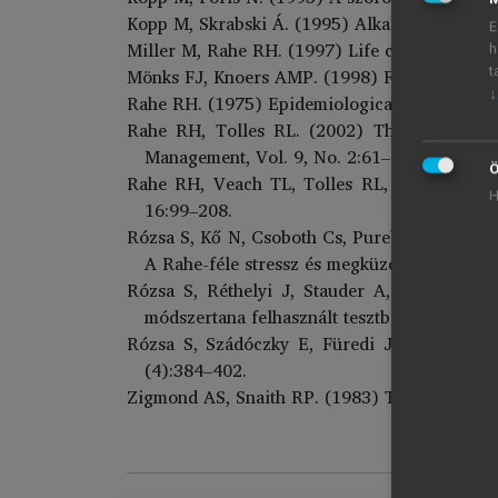
Kopp M, Skrabski Á. (1995) Alkalmazott magat
E
Miller M, Rahe RH. (1997) Life changes scali
h
Mönks FJ, Knoers AMP. (1998) Fejlődéslélekt
t
↓
Rahe RH. (1975) Epidemiological studies of li
Rahe RH, Tolles RL. (2002) The Brief Stres
Management, Vol. 9, No. 2:61–70.
Ö
Rahe RH, Veach TL, Tolles RL, Murakami K. 
H
16:99–208.
Rózsa S, Kő N, Csoboth Cs, Purebl Gy, Beöthy
A Rahe-féle stressz és megküzdés kérdőívve
Rózsa S, Réthelyi J, Stauder A, Susánszky
módszertana felhasznált tesztbattéria pszic
Rózsa S, Szádóczky E, Füredi J. (2001) A Be
(4):384–402.
Zigmond AS, Snaith RP. (1983) The Hospital A