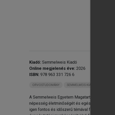
chevron_right
6.
chevron_right
7.
Kiadó:
Semmelweis Kiadó
Online megjelenés éve:
2026
ISBN:
978 963 331 726 6
ORVOSTUDOMÁNY
SEMMELWEIS KIADÓ KÖNYVEI
A Semmelweis Egyetem Magatartástudományi Int
népesség életminőségét és egészségét bemuta
igen fontos és időszerű témával foglalkozik, 