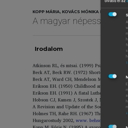
olvasd el az
KOPP MÁRIA, KOVÁCS MÓNIKA ERIKA (SZERK
S
A magyar népesség élet
A
w
m
h
f
Irodalom
s
h
↓
Atkinson RL, és mtsai. (1999) Pszichológia. M
Beck AT, Beck RW. (1972) Shortened version 
Beck AT, Ward CH, Mendelson M, Mock J, Erba
E
Erikson EH. (1950) Childhood and Society. N
m
Erikson EH. (1991) A fiatal Luther és más írá
a
Hobson CJ, Kamen J, Szostek J, Nethercut CM
h
A Revision and Update of the Social Readjust
m
Holmes TH, Rahe RH. (1967) The social adjust
↓
Hungarostudy 2002,
www. behsci. sote.hu/h
Kopp M, Fóris N. (1995) A szorongás kognitív
M