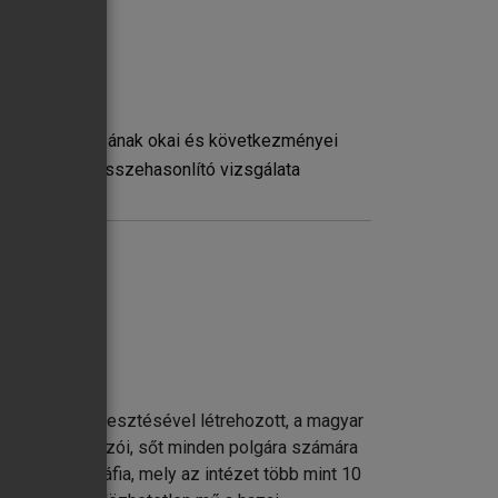
 gyermekvállalásának okai és következményei
minőségének összehasonlító vizsgálata
kérdőívek
 Erika szerkesztésével létrehozott, a magyar
re, döntéshozói, sőt minden polgára számára
l. A monográfia, mely az intézet több mint 10