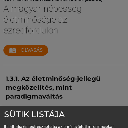
A magyar népesség
életminősége az
ezredfordulón
menu_book
OLVASÁS
1.3.1. Az életminőség-jellegű
megközelítés, mint
paradigmaváltás
SÜTIK LISTÁJA
Az életminőség fogalmának a megjelenése a
gazdaságban és a politikában
Itt láthatja és testreszabhatja az önről gyűjtött információkat.