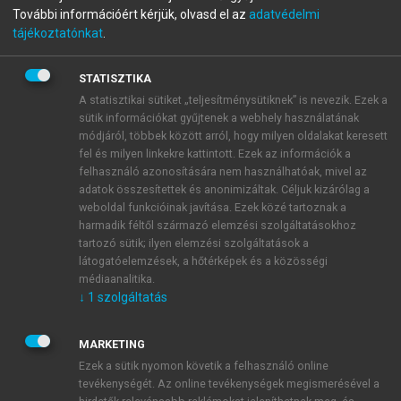
Az életminőség egyike a ma leggyakrabban használt
További információért kérjük, olvasd el az
adatvédelmi
fogalmaknak mind a köznyelvben, mind az orvosi
tájékoztatónkat
.
szakirodalomban. Ez azért is figyelemre méltó, mert
a fogalom viszonylag új, mindössze néhány évtizedes
STATISZTIKA
múltra tekinthet vissza.
A statisztikai sütiket „teljesítménysütiknek” is nevezik. Ezek a
Történetileg az életminőség szót először néhány
sütik információkat gyűjtenek a webhely használatának
kutató használta az 1950-es években, akkor még a
módjáról, többek között arról, hogy milyen oldalakat keresett
korlátozatlan gazdasági növekedés kritikájaként. A
fel és milyen linkekre kattintott. Ezek az információk a
kritikusok, mint a mai környezetvédelmi mozgalmak
felhasználó azonosítására nem használhatóak, mivel az
adatok összesítettek és anonimizáltak. Céljuk kizárólag a
előfutárai, felhívták a figyelmet a gazdasági fejlődés
weboldal funkcióinak javítása. Ezek közé tartoznak a
hosszú távú negatív következményeire
harmadik féltől származó elemzési szolgáltatásokhoz
(környezetszennyezés, a természeti erőforrások
tartozó sütik; ilyen elemzési szolgáltatások a
kimerülése, stb.), és hangsúlyozták az emberi élet
látogatóelemzések, a hőtérképek és a közösségi
külső feltételeinek minőségét figyelembe vevő
médiaanalitika.
↓
1
szolgáltatás
megközelítés fontosságát (Ordway 1953). Az
életminőség kifejezés azután gyorsan utat talált a
nagypolitikába is, és Lyndon B. Johnson egy 1964-es
MARKETING
elnökválasztási kampányában mondott beszédében
Ezek a sütik nyomon követik a felhasználó online
már azt hangsúlyozta, hogy politikai célja nem
tevékenységét. Az online tevékenységek megismerésével a