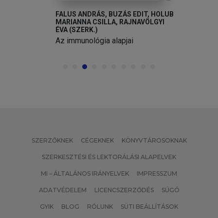
FALUS ANDRÁS, BUZÁS EDIT, HOLUB
MARIANNA CSILLA, RAJNAVÖLGYI
ÉVA (SZERK.)
Az immunológia alapjai
SZERZŐKNEK
CÉGEKNEK
KÖNYVTÁROSOKNAK
SZERKESZTÉSI ÉS LEKTORÁLÁSI ALAPELVEK
MI – ÁLTALÁNOS IRÁNYELVEK
IMPRESSZUM
ADATVÉDELEM
LICENCSZERZŐDÉS
SÚGÓ
GYIK
BLOG
RÓLUNK
SÜTI BEÁLLÍTÁSOK