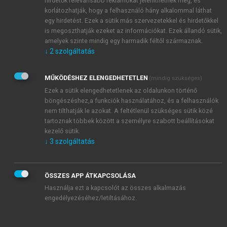
hirdetők relevánsabb reklámokat jeleníthetnek meg, és
pusztán a polgárok bankszámlájának a gyarapítása,
korlátozhatják, hogy a felhasználó hány alkalommal láthat
hanem életminőségük javítása (
Rescher 1972
).
egy hirdetést. Ezek a sütik más szervezetekkel és hirdetőkkel
Innen már egyenes út vezetett a fogalomnak az
is megoszthatják ezeket az információkat. Ezek állandó sütik,
orvostudományban való megjelenéséhez és
amelyek szinte mindig egy harmadik féltől származnak.
elterjedéséhez. A paradigmaváltás lényege a
↓
2
szolgáltatás
politikában és a medicinában ugyanaz volt: azt
kezdték vizsgálni, hogy az egyes szociálpolitikai
MŰKÖDÉSHEZ ELENGEDHETETLEN
(mindig szükséges)
intézkedések vagy az egyes orvosi beavatkozások
Ezek a sütik elengedhetetlenek az oldalunkon történő
valóban elérik-e azt a hatást, melynek érdekében
böngészéshez,a funkciók használatához, és a felhasználók
nem tilthatják le azokat. A feltétlenül szükséges sütik közé
alkalmazták őket? A politikában vagy a
tartoznak többek között a személyre szabott beállításokat
pszichológiában a kérdés úgy merült fel, hogy a
kezelő sütik.
gazdasági fejlődés, az életszínvonal emelkedése
↓
3
szolgáltatás
növeli-e az emberek elégedettségét, boldogságát? Ez
a kérdésfeltevés a mai napig nagy figyelmet kap,
gyakran a fejlett országok jellemző életformája, a
ÖSSZES APP ÁTKAPCSOLÁSA
fogyasztói kultúra (konzumerizmus) kritikájaként. Az
Használja ezt a kapcsolót az összes alkalmazás
állítás szerint a ma elterjedt fogyasztói kultúra, mely
engedélyezéséhez/letiltásához.
az anyagi javak megszerzését és birtoklását tekinti az
élettel való elégedettség eléréséhez vezető