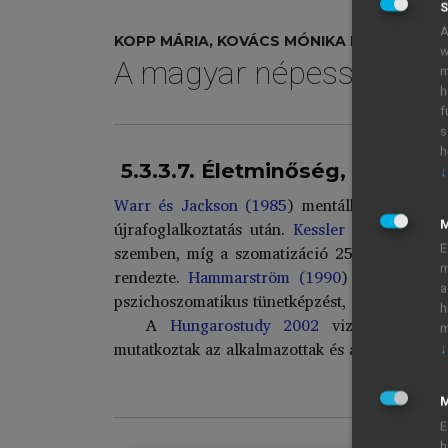
S
A
KOPP MÁRIA, KOVÁCS MÓNIKA ERIKA (SZERK
w
A magyar népesség élet
m
h
f
s
h
5.3.3.7. Életminőség, mentáli
↓
Warr és Jackson (1985
) mentálhigiénés vizs
újrafoglalkoztatás után.
Kessler és munkatár
szemben, míg a szomatizáció 25%-os nak muta
E
m
rendezte.
Hammarström (1990
) az ifjúsági 
a
pszichoszomatikus tünetképzést, az alkohol és
h
A
Hungarostudy 2002
vizsgálat során
m
mutatkoztak az alkalmazottak és a vállalkozók 
↓
M
E
h