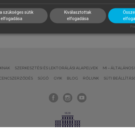
z immunológia alapjai
a szükséges sütik
Kiválasztottak
Összes
elfogadása
elfogadása
elfog
Pow
KNAK
SZERKESZTÉSI ÉS LEKTORÁLÁSI ALAPELVEK
MI – ÁLTALÁNOS
ICENCSZERZŐDÉS
SÚGÓ
GYIK
BLOG
RÓLUNK
SÜTI BEÁLLÍTÁS