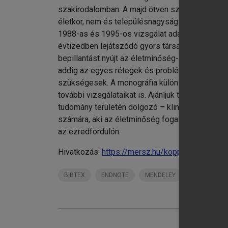
szakirodalomban. A majd ötven szerzős monogr
életkor, nem és településnagyság szerint rep
1988-as és 1995-ös vizsgálat adataival is kiegé
évtizedben lejátszódó gyors társadalmi változ
bepillantást nyújt az életminőség- és egészsé
addig az egyes rétegek és problémakörökre je
szükségesek. A monográfia külön erőssége, hog
további vizsgálataikat is. Ajánljuk tehát a köny
tudomány területén dolgozó – klinikai, kutató
számára, aki az életminőség fogalmát, indikáto
az ezredfordulón.
Hivatkozás:
https://mersz.hu/kopp-kovacs-a-m
BIBTEX
ENDNOTE
MENDELEY
ZOTERO