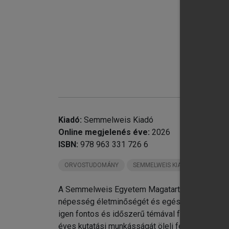
Kiadó:
Semmelweis Kiadó
Online megjelenés éve:
2026
ISBN:
978 963 331 726 6
ORVOSTUDOMÁNY
SEMMELWEIS KIADÓ KÖNYVEI
A Semmelweis Egyetem Magatartástudományi Int
chevron_right
6.
népesség életminőségét és egészségét bemuta
chevron_right
7.
igen fontos és időszerű témával foglalkozik, 
éves kutatási munkásságát öleli fel, kiegészít