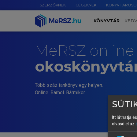
SZERZŐKNEK
CÉGEKNEK
KÖNYVTÁROSO
KÖNYVTÁR
KED
MeRSZ online
okoskönyvtá
Több száz tankönyv egy helyen.
Online. Bárhol. Bármikor.
SÜTIK
Itt láthatja 
olvasd el az