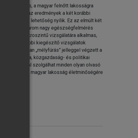
002 országos, a magyar felnőtt lakosságra
ező esetében az eredmények a két korábbi
sgálatára is lehetőség nyílik. Ez az elmúlt két
l bír. Amíg a három nagy egészségfelmérés
adalmi – makroszintű vizsgálatára alkalmas,
mzésére további kiegészítő vizsgálatok
 adott témában „mélyfúrás” jelleggel végzett a
etika, pedagógia, közgazdaság- és politikai
 információval szolgálhat minden olyan olvasó
ni, s kiváncsi a magyar lakosság életminőségére