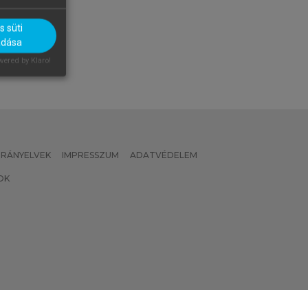
 süti
adása
ered by Klaro!
 IRÁNYELVEK
IMPRESSZUM
ADATVÉDELEM
OK