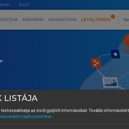
KNAK
SÚGÓ
VENCEIM
MAPPÁIM
KIVONATAIM
LETÖLTÉSEIM
r
 LISTÁJA
és testreszabhatja az önről gyűjtött információkat.
További információért 
adatvédelmi tájékoztatónkat
.