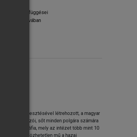
dékközi összefüggései
közi perspektívában
élküliség
 gyermekvállalásának okai és következményei
minőségének összehasonlító vizsgálata
 Erika szerkesztésével létrehozott, a magyar
re, döntéshozói, sőt minden polgára számára
kérdőívek
l. A monográfia, mely az intézet több mint 10
álló és nélkülözhetetlen mű a hazai