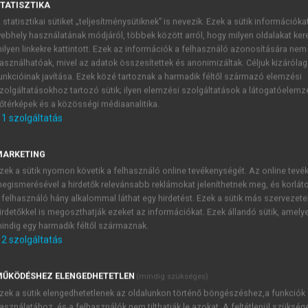
TATISZTIKA
 statisztikai sütiket „teljesítménysütiknek” is nevezik. Ezek a sütik információka
.)
ebhely használatának módjáról, többek között arról, hogy milyen oldalakat kere
minősége az ezredfordulón
ilyen linkekre kattintott. Ezek az információk a felhasználó azonosítására nem
asználhatóak, mivel az adatok összesítettek és anonimizáltak. Céljuk kizáróla
unkcióinak javítása. Ezek közé tartoznak a harmadik féltől származó elemzési
zolgáltatásokhoz tartozó sütik; ilyen elemzési szolgáltatások a látogatóelemz
őtérképek és a közösségi médiaanalitika.
s zavarok és a munkanélküliség
1
szolgáltatás
gálatában munkanélküli férfiak körében magasabb distressz 
sai (1989
) a munkanélküliek körében a depresszió gyakorisá
MARKETING
tkozott a foglalkoztatottak körében észlelt 13%-kal szemben
zek a sütik nyomon követik a felhasználó online tevékenységét. Az online tev
egismerésével a hirdetők relevánsabb reklámokat jeleníthetnek meg, és korlát
munkanélküliség vizsgálatakor öt évig követett érettségizett
 felhasználó hány alkalommal láthat egy hirdetést. Ezek a sütik más szervezete
 drogfogyasztást és az egészségügyi szolgáltatások igénybevéte
irdetőkkel is megoszthatják ezeket az információkat. Ezek állandó sütik, amely
 a munkanélküliek szignifikánsan reménytelenebbnek, de
indig egy harmadik féltől származnak.
csoportjával összevetve.
2
szolgáltatás
ŰKÖDÉSHEZ ELENGEDHETETLEN
(mindig szükséges)
zek a sütik elengedhetetlenek az oldalunkon történő böngészéshez,a funkciók
asználatához, és a felhasználók nem tilthatják le azokat. A feltétlenül szükség