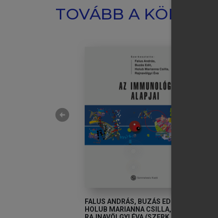
TOVÁBB A KÖNYVT
arrow_circle_left
VÁN
FALUS ANDRÁS, BUZÁS EDIT,
F
HOLUB MARIANNA CSILLA,
H
 és funkcionális
RAJNAVÖLGYI ÉVA (SZERK.)
R