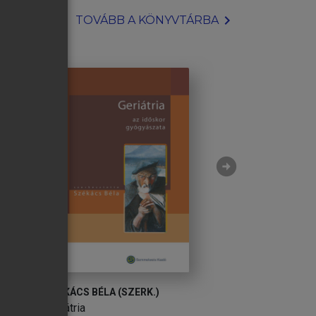
chevron_right
TOVÁBB A KÖNYVTÁRBA
arrow_circle_right
SZÉKÁCS BÉLA (SZERK.)
SZÉKÁCS BÉLA (S
Geriátria
Geriátria