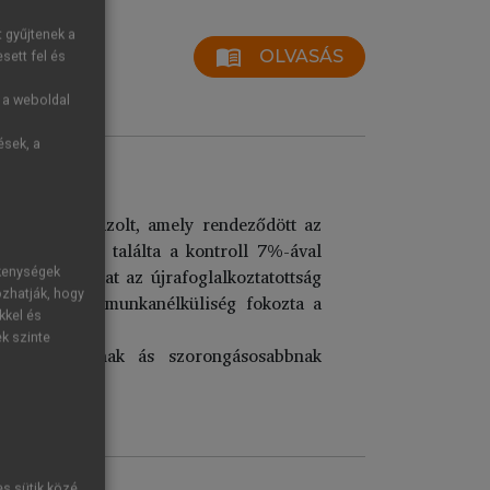
t gyűjtenek a
menu_book
OLVASÁS
sett fel és
g a weboldal
ések, a
mutatókat igazolt, amely rendeződött az
gát 15%-nak találta a kontroll 7%-ával
. A mutatókat az újrafoglalkoztatottság
ékenységek
ozhatják, hogy
 fiatalokat. A munkanélküliség fokozta a
kkel és
lét.
ek szinte
pressziósabbnak ás szorongásosabbnak
es sütik közé