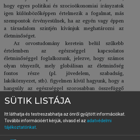
hogy egyes politikai és szocioökonomiai irányzatok
igen különbözőképpen értelmezik a fogalmat, más
szempontok érvényesülnek, ha az egyén vagy éppen
a társadalom szintjén kívánjuk meghatározni az
életminőséget.
Az orvostudomány keretein belül szűkebb
értelemben az egészséggel kapcsolatos
életminőséggel foglalkozunk, jelezve, hogy számos
olyan tényezőt, mely globálisan az életminőség
fontos része (pl. jövedelem, szabadság,
lakókörnyezet, stb). figyelmen kívül hagyunk, hogy a
hangsúly az egészséggel szorosabban összefüggő
tényezőkre kerüljön. (Ugyanakkor ismert, hogy a
SÜTIK LISTÁJA
fenti tényezők közvetett módon többé-kevésbé
befolyásolhatják az egészséggel összefüggő
Itt láthatja és testreszabhatja az önről gyűjtött információkat.
életminőséget is.) Az életminőség általános
További információért kérjük, olvasd el az
adatvédelmi
fogalmától tehát megkülönböztetjük az egészséggel
tájékoztatónkat
.
összefüggő életminőség („health related quality of