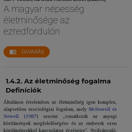
A magyar népesség
életminősége az
ezredfordulón
menu_book
OLVASÁS
1.4.2. Az életminőség fogalma
Definíciók
Általános értelemben az életminőség igen komplex,
alapvetően szociológiai fogalom, mely
McDowell és
Newell (1987
) szerint „vonatkozik az anyagi
körülmények megfelelőségére és az emberek ezen
körülményekkel kapcsolatos érzéseire”. Nyilvánvaló,