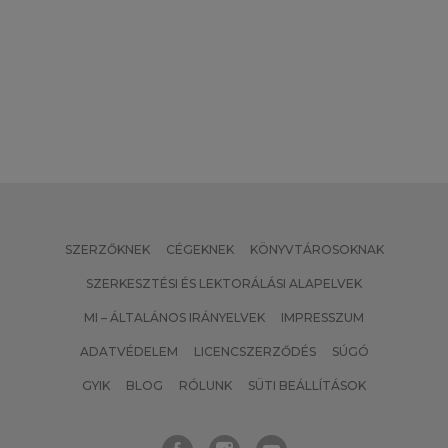
SZERZŐKNEK
CÉGEKNEK
KÖNYVTÁROSOKNAK
SZERKESZTÉSI ÉS LEKTORÁLÁSI ALAPELVEK
MI – ÁLTALÁNOS IRÁNYELVEK
IMPRESSZUM
ADATVÉDELEM
LICENCSZERZŐDÉS
SÚGÓ
GYIK
BLOG
RÓLUNK
SÜTI BEÁLLÍTÁSOK